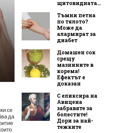
щитовидната...
Тъмни петна
по тялото?
Може да
алармират за
диабет
Домашен сок
срещу
мазнините в
корема!
Ефектът е
доказан
С еликсира на
Авицена
забравяте за
ки се
болестите!
бва да
Дори за най-
критие
тежките
които