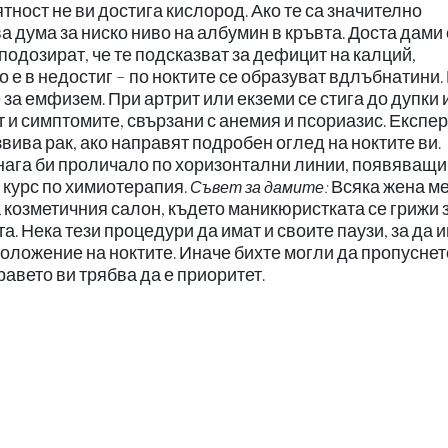
тност не ви достига кислород. Ако те са значително
а дума за ниско ниво на албумин в кръвта. Доста дами 
 подозират, че те подсказват за дефицит на калций,
 е в недостиг – по ноктите се образуват вдлъбнатини.
за емфизем. При артрит или екземи се стига до дупки 
т и симптомите, свързани с анемия и псориазис. Експе
азвива рак, ако направят подробен оглед на ноктите ви.
нага би проличало по хоризонтални линии, появяващи
д курс по химиотерапия.
Всяка жена м
Съвет за дамите:
козметичния салон, където маникюристката се грижи з
. Нека тези процедури да имат и своите паузи, за да 
ложение на ноктите. Иначе бихте могли да пропуснет
равето ви трябва да е приоритет.