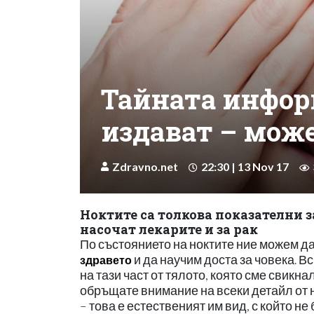
Тайната инфор
издават – може
Zdravno.net
22:30 | 13 Nov 17
Ноктите са толкова показателни з
насочат лекарите и за рак
По състоянието на ноктите ние можем д
и да научим доста за човека. В
здравето
на тази част от тялото, която сме свикн
обръщате внимание на всеки детайл от но
– това е естественият им вид, с който не