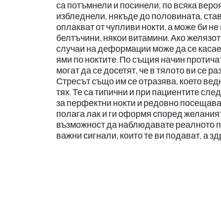
са потъмнели и посинели, по всяка вероя
избледнели, някъде до половината, став
оплакват от чупливи нокти, а може би не
белтъчини, някои витамини. Ако желязото
случаи на деформации може да се касае 
ями по ноктите. По същия начин протича
могат да се досетят, че в тялото ви се р
Стресът също им се отразява, което вед
тях. Те са типични и при пациентите сле
за перфектни нокти и редовно посещава 
полага лак и ги оформя според желанията
възможност да наблюдавате реалното по
важни сигнали, които те ви подават, а зд