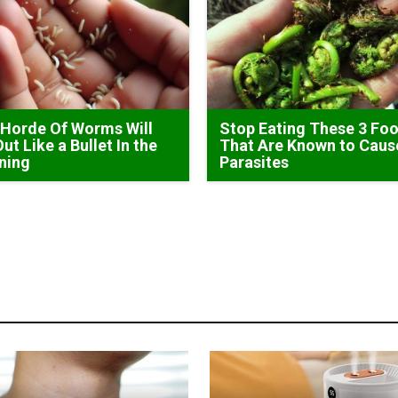
Horde Of Worms Will
Stop Eating These 3 Fo
Out Like a Bullet In the
That Are Known to Caus
ning
Parasites