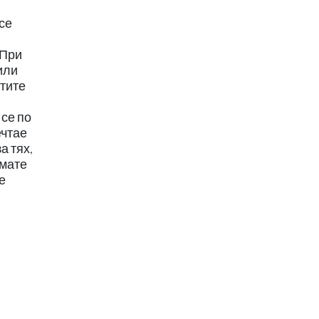
се
 При
или
ртите
 се по
ечтае
а тях,
имате
е