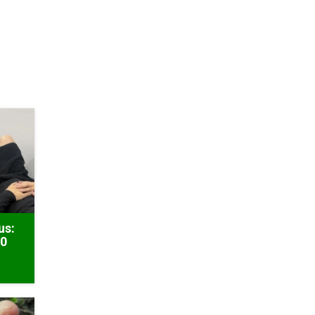
us:
50