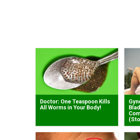
Doctor: One Teaspoon Kills
Gyne
All Worms in Your Body!
Blad
Com
(Sto