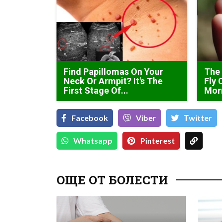
Find Papillomas On Your
The 
Neck Or Armpit? It's The
Fly 
First Stage Of...
Mor
Facebook
Viber
Тwitter
Whatsapp
Pinterest
ОЩЕ ОТ БОЛЕСТИ