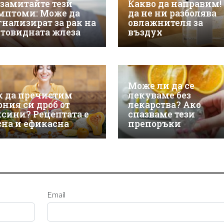
 замитайте тези
Какво да направим! 
мптоми: Може да
да не ни разболява
гнализират за рак на
овлажнителя за
товидната жлеза
въздух
Може ли да се
к да пречистим
лекуваме без
рния си дроб от
лекарства? Ако
ксини? Рецептата е
спазваме тези
сна и ефикасна
препоръки
Email