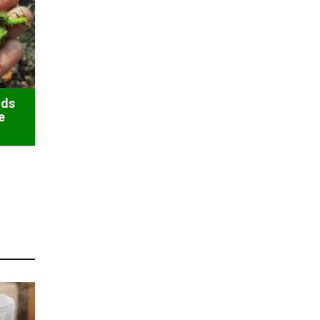
ods
e