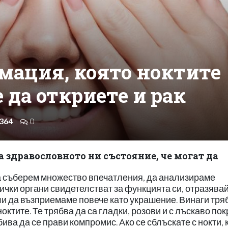
мация, която ноктите
 да откриете и рак
364
0
а здравословното ни състояние, че могат да
а съберем множество впечатления, да анализираме
сички органи свидетелстват за функцията си, отразявай
али да възприемаме повече като украшение. Винаги тря
ктите. Те трябва да са гладки, розови и с лъскаво по
 бива да се прави компромис. Ако се сблъскате с нокти, 