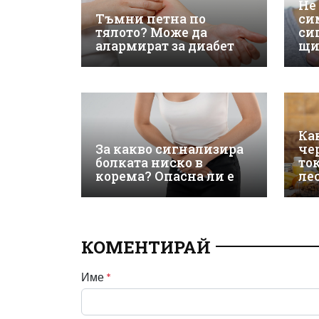
Не
Тъмни петна по
си
тялото? Може да
си
алармират за диабет
щи
Ка
За какво сигнализира
че
болката ниско в
то
корема? Опасна ли е
ле
КОМЕНТИРАЙ
Име
*