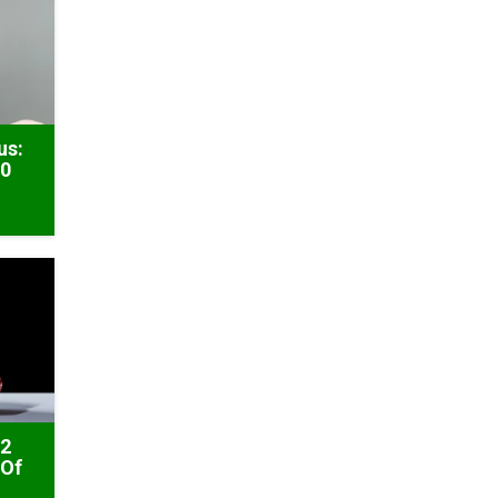
us:
50
 2
 Of