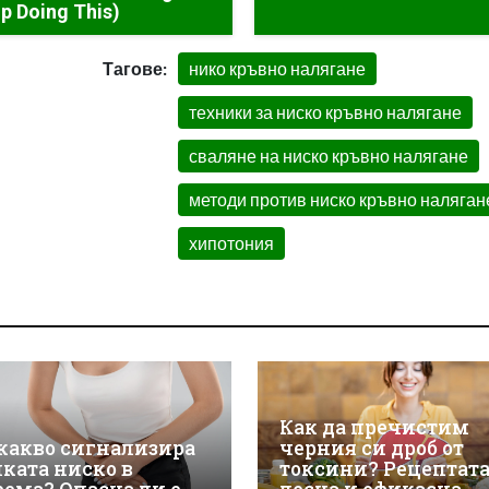
p Doing This)
Тагове:
нико кръвно налягане
техники за ниско кръвно налягане
сваляне на ниско кръвно налягане
методи против ниско кръвно наляган
хипотония
Как да пречистим
 какво сигнализира
черния си дроб от
лката ниско в
токсини? Рецептата