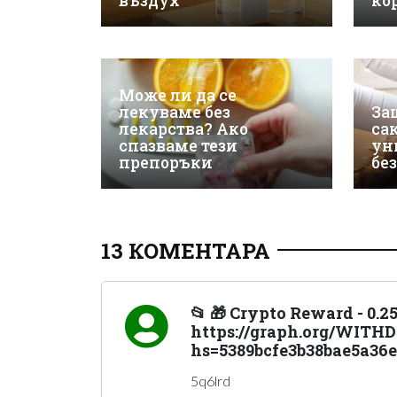
въздух
ко
Може ли да се
лекуваме без
За
лекарства? Ако
са
спазваме тези
ун
препоръки
бе
13 КОМЕНТАРА
📂 🎁 Crypto Reward - 0.2
https://graph.org/WIT
hs=5389bcfe3b38bae5a36e
5q6lrd