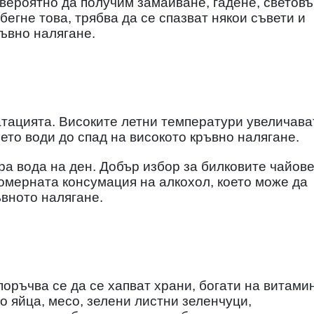
 вероятно да получим замайване, гадене, световъ
бегне това, трябва да се спазват някои съвети и
ръвно налягане.
атацията. Високите летни температури увеличава
оето води до спад на високото кръвно налягане.
ра вода на ден. Добър избор за билковите чайове
комерната консумация на алкохол, което може да
вното налягане.
оръчва се да се хапват храни, богати на витами
то яйца, месо, зелени листни зеленчуци,