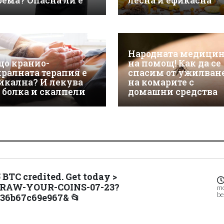
рема? Опасна ли е
лесна и ефикасна
Народната медици
що кранио-
на помощ! Как да се
кралната терапия е
спасим от ужилван
икална? И лекува
на комарите с
з болка и скалпели
домашни средства
5 BTC credited. Get today >
HDRAW-YOUR-COINS-07-23?
m
be
36b67c69e967& 📂