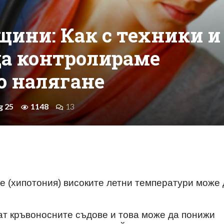
щини: Как с техники и
да контролираме
о налягане
g 25
1148
13
не (хипотония) високите летни температури може 
т кръвоносните съдове и това може да понижи