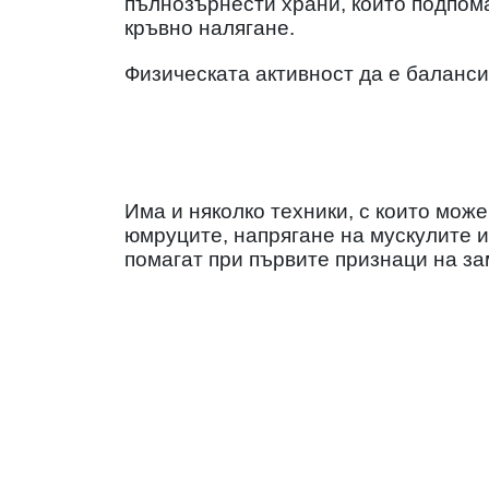
пълнозърнести храни, които подпома
кръвно налягане.
Физическата активност да е баланси
Има и няколко техники, с които може
юмруците, напрягане на мускулите и
помагат при първите признаци на за