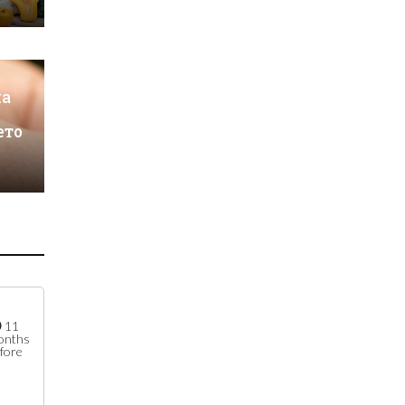
на
ето
11
onths
fore