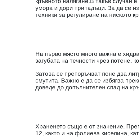
кръвното налягане.В такъв случай е
умора и дори припадъци. За да се из
техники за регулиране на ниското к
На първо място много важна е хидр
загубата на течности чрез потене, к
Затова се препоръчват поне два лит
смутита. Важно е да се избягва пре
доведе до допълнителен спад на кръ
Храненето също е от значение. Преп
12, както и на фолиева киселина, ка