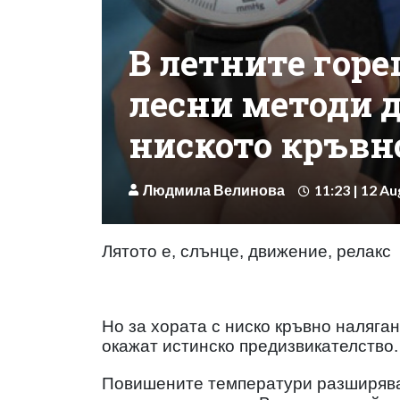
В летните горе
лесни методи 
ниското кръвн
Людмила Велинова
11:23 | 12 Au
Лятото е, слънце, движение, релакс
Но за хората с ниско кръвно наляга
окажат истинско предизвикателство.
Повишените температури разширява