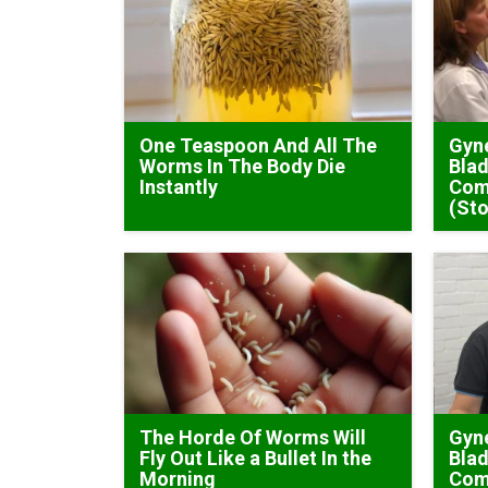
One Teaspoon And All The
Gyne
Worms In The Body Die
Blad
Instantly
Com
(Sto
The Horde Of Worms Will
Gyne
Fly Out Like a Bullet In the
Blad
Morning
Com