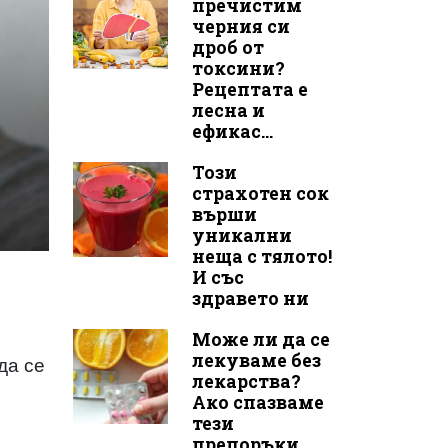
пречистим
черния си
дроб от
токсини?
Рецептата е
лесна и
ефикас...
Този
страхотен сок
върши
уникални
неща с тялото!
И със
здравето ни
Може ли да се
лекуваме без
да се
лекарства?
Ако спазваме
тези
препоръки