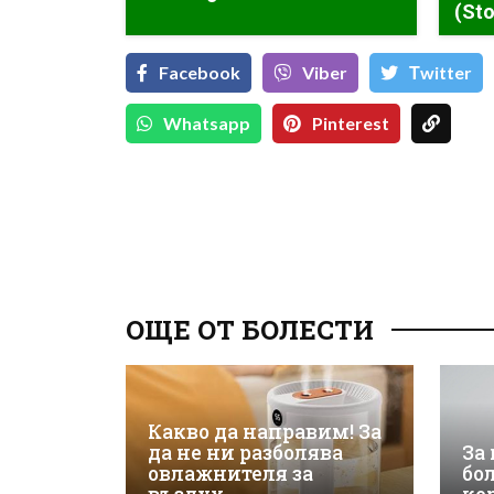
(Sto
Facebook
Viber
Тwitter
Whatsapp
Pinterest
ОЩЕ ОТ БОЛЕСТИ
Какво да направим! За
да не ни разболява
За
овлажнителя за
бо