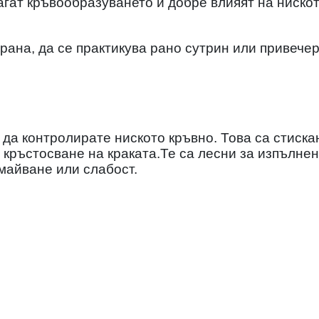
гат кръвообразуването и добре влияят на ниско
рана, да се практикува рано сутрин или привечер
 да контролирате ниското кръвно. Това са стиска
 кръстосване на краката.Те са лесни за изпълнен
майване или слабост.