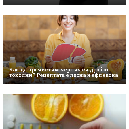
Как да пречистим черния си дроб от
токсини? Рецептата е лесна и ефикасна