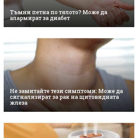
Тъмни петна по тялото? Може да
алармират за диабет
Не замитайте тези симптоми: Може да
сигнализират за рак на щитовидната
жлеза