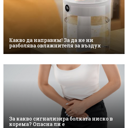
Какво да направим! За да не ни
разболява овлажнителя за въздух
За какво сигнализира болката ниско в
корема? Опасна ли е