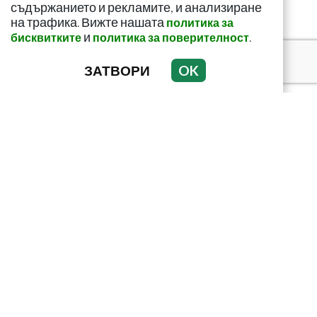
съдържанието и рекламите, и анализиране
на трафика. Вижте нашата
политика за
и
.
бисквитките
политика за поверителност
ЗАТВОРИ
OK
Тъмни петна по
тялото? Може да
алармират за диабет
Домашен сок срещу
мазнините в корема!
Ефектът е доказан