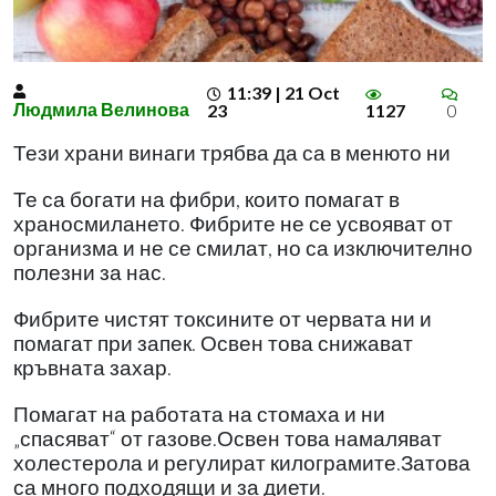
11:39 | 21 Oct
Людмила Велинова
23
1127
0
Тези храни винаги трябва да са в менюто ни
Те са богати на фибри, които помагат в
храносмилането. Фибрите не се усвояват от
организма и не се смилат, но са изключително
полезни за нас.
Фибрите чистят токсините от червата ни и
помагат при запек. Освен това снижават
кръвната захар.
Помагат на работата на стомаха и ни
„спасяват“ от газове.Освен това намаляват
холестерола и регулират килограмите.Затова
са много подходящи и за диети.