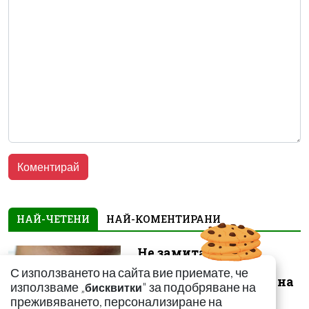
НАЙ-ЧЕТЕНИ
НАЙ-КОМЕНТИРАНИ
Не замитайте тези
симптоми: Може да
С използването на сайта вие приемате, че
сигнализират за рак на
използваме „
" за подобряване на
бисквитки
щитовидната...
преживяването, персонализиране на