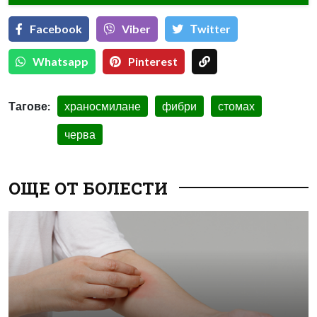
Facebook
Viber
Тwitter
Whatsapp
Pinterest
Тагове:
храносмилане
фибри
стомах
черва
ОЩЕ ОТ БОЛЕСТИ