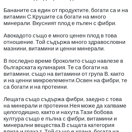
Бананите са един от продуктите, богати са и на
витамин С.Крушите са богати на много
минерали. Вкусният плод е пълен с фибри.
Авокадото също е много ценен плод в това
отношение. Той съдържа много здравословни
мазнини, витамини и ценни минерали.
В последно време броколито също навлезе в
българската кулинария. Те са богати на
витамини, също на витамини от група В, както
и на ценни микроелементи.Освен на фибри, те
са богати и на протеини.
Лещата също съдържа фибри, заедно с това
на минерали и протеини.Нея може да хапваме
целогодишно, както и нахута.Тази бобова
култура също е пълна с фибри, витамини и
минерални вещества.В същата категория
влиза и грахът. Той също е храна, богата на