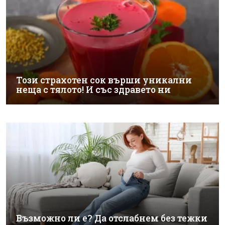
Този страхотен сок върши уникални
неща с тялото! И със здравето ни
Възможно ли е? Да отслабнем без тежки