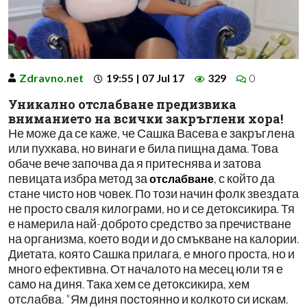
Zdravno.net
19:55 | 07 Jul 17
329
0
Уникално отслабване предизвика
вниманието на всички закръглени хора!
Не може да се каже, че Сашка Васева е закръглена
или пухкава, но винаги е била пищна дама. Това
обаче вече започва да я притеснява и затова
певицата избра метод за
, с който да
отслабване
стане чисто нов човек. По този начин фолк звездата
не просто сваля килограми, но и се детоксикира. Тя
е намерила най-доброто средство за пречистване
на организма, което води и до смъкване на калории.
Диетата, която Сашка прилага, е много проста, но и
много ефективна. От началото на месец юли тя е
само на диня. Така хем се детоксикира, хем
отслабва. "Ям диня постоянно и колкото си искам.