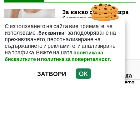
За какво сигнализира
болката ниско в
корема? Опасна ли е
С използването на сайта вие приемате, че
използваме „
" за подобряване на
бисквитки
преживяването, персонализиране на
съдържанието и рекламите, и анализиране
на трафика. Вижте нашата
политика за
и
.
бисквитките
политика за поверителност
Този страхотен сок
ЗАТВОРИ
OK
върши уникални неща
с тялото! И със здравето
ни
Как да пречистим
черния си дроб от
токсини? Рецептата е