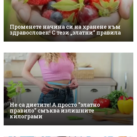
Променете начина си на хранене към
здравословен! С тези „златни“ правила
Не са диетите! А просто "златно
правило" смъква излишните
килограми