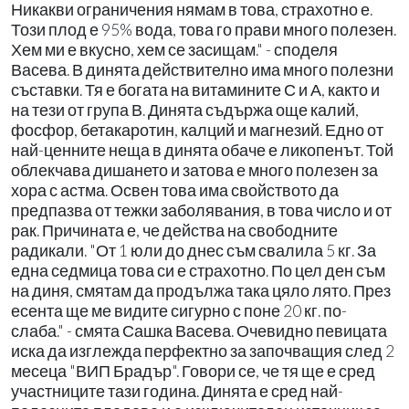
Никакви ограничения нямам в това, страхотно е.
Този плод е 95% вода, това го прави много полезен.
Хем ми е вкусно, хем се засищам." - споделя
Васева. В динята действително има много полезни
съставки. Тя е богата на витамините С и А, както и
на тези от група В. Динята съдържа още калий,
фосфор, бетакаротин, калций и магнезий. Едно от
най-ценните неща в динята обаче е ликопенът. Той
облекчава дишането и затова е много полезен за
хора с астма. Освен това има свойството да
предпазва от тежки заболявания, в това число и от
рак. Причината е, че действа на свободните
радикали. "От 1 юли до днес съм свалила 5 кг. За
една седмица това си е страхотно. По цел ден съм
на диня, смятам да продължа така цяло лято. През
есента ще ме видите сигурно с поне 20 кг. по-
слаба." - смята Сашка Васева. Очевидно певицата
иска да изглежда перфектно за започващия след 2
месеца "ВИП Брадър". Говори се, че тя ще е сред
участниците тази година. Динята е сред най-