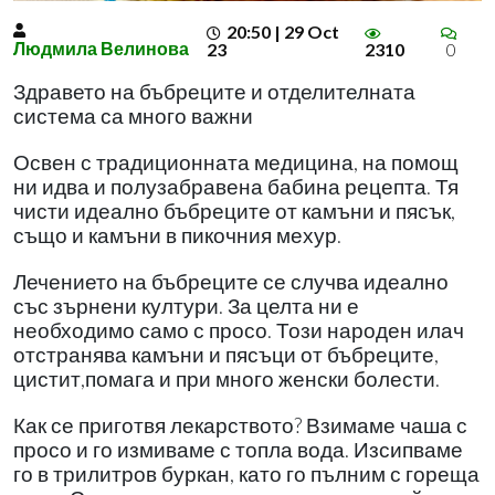
20:50 | 29 Oct
Людмила Велинова
23
2310
0
Здравето на бъбреците и отделителната
система са много важни
Освен с традиционната медицина, на помощ
ни идва и полузабравена бабина рецепта. Тя
чисти идеално бъбреците от камъни и пясък,
също и камъни в пикочния мехур.
Лечението на бъбреците се случва идеално
със зърнени култури. За целта ни е
необходимо само с просо. Този народен илач
отстранява камъни и пясъци от бъбреците,
цистит,помага и при много женски болести.
Как се приготвя лекарството? Взимаме чаша с
просо и го измиваме с топла вода. Изсипваме
го в трилитров буркан, като го пълним с гореща