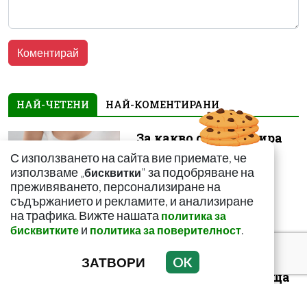
НАЙ-ЧЕТЕНИ
НАЙ-КОМЕНТИРАНИ
За какво сигнализира
болката ниско в
С използването на сайта вие приемате, че
корема? Опасна ли е
използваме „
" за подобряване на
бисквитки
преживяването, персонализиране на
съдържанието и рекламите, и анализиране
на трафика. Вижте нашата
политика за
и
.
бисквитките
политика за поверителност
ЗАТВОРИ
OK
Този страхотен сок
върши уникални неща
с тялото! И със здравето
ни