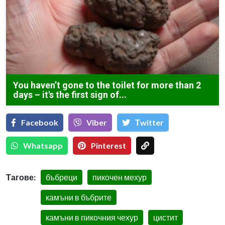
You haven’t gone to the toilet for more than 2
days – it's the first sign of...
Facebook
Viber
Тwitter
Whatsapp
Pinterest
Тагове:
бъбреци
пикочен мехур
камъни в бъбрите
камъни в пикочния чехур
цистит