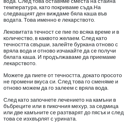
вода. След това оставяме сместа на стайна
температура, като покриваме съда.На
следващият ден виждаме бяла каша във
водата. Това именно е лекарството.
Лековитата течност се пие по всяка време и в
количество, в каквото желаем. След като
течността свърши, залейте буркана отново с
вряла вода и отново изчакайте да се получи
бялата каша. И продължаваме да приемаме
лекарството.
Можете да пиете от течността, докато просото
не промени вкуса си. След това го сменяме и
отново можем да го залеем с вряла вода.
След като започнете лечението на камъни в
бъбреците или в пикочния мехур, за седмица
или две камъните се разтварят до пясък и след
това се изхвърлят с урината.