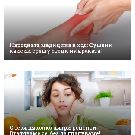
Народната медицина в ход: Сушени
кайсии срещу отоци на краката!
С тези няколко хитри рецепти:
Вталяваме се, без да гладуваме!