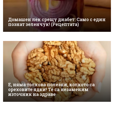
Домашен лек срещу диабет: Само с един
познат зеленчук! (Рецептата)
Е, няма толкова полезни, колкото са
ореховите ядки! Те са незаменим
източник на здраве