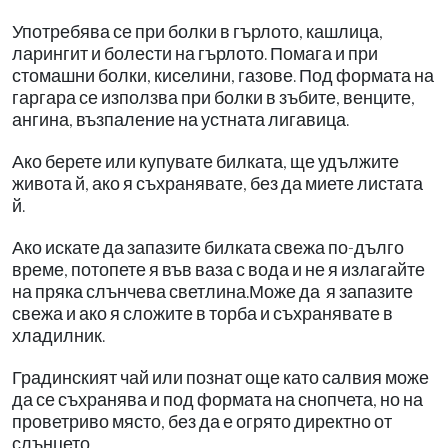
Употребява се при болки в гърлото, кашлица,
ларингит и болести на гърлото. Помага и при
стомашни болки, киселини, газове. Под формата на
гаргара се използва при болки в зъбите, венците,
ангина, възпаление на устната лигавица.
Ако берете или купувате билката, ще удължите
живота й, ако я съхранявате, без да миете листата
й.
Ако искате да запазите билката свежа по-дълго
време, потопете я във ваза с вода и не я излагайте
на пряка слънчева светлина.Може да я запазите
свежа и ако я сложите в торба и съхранявате в
хладилник.
Градинският чай или познат още като салвия може
да се съхранява и под формата на снопчета, но на
проветриво място, без да е огрято директно от
слънцето.