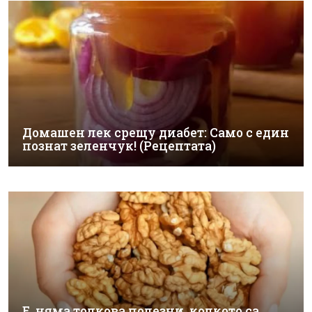
Домашен лек срещу диабет: Само с един
познат зеленчук! (Рецептата)
Е, няма толкова полезни, колкото са