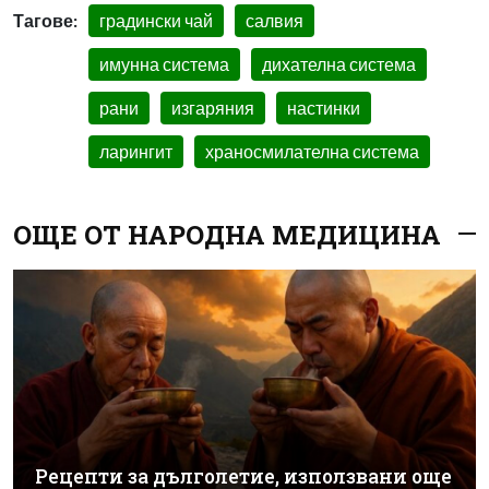
Тагове:
градински чай
салвия
имунна система
дихателна система
рани
изгаряния
настинки
ларингит
храносмилателна система
ОЩЕ ОТ НАРОДНА МЕДИЦИНА
Рецепти за дълголетие, използвани още