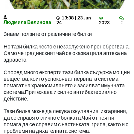
13:38 | 23 Jun
Людмила Велинова
24
2023
0
Знаем ползите от различните билки
Но тази билка често е незаслужено пренебрегвана.
Само че градинският чай се оказва цяла аптека на
здравето.
Според много експерти тази билка съдържа мощни
вещества, които успокояват нервната система,
помагат на храносмилането и засилват имунната
система.Притежава и силно антибактериално
действие.
Тази билка може да лекува ожулвания, изгаряния,
да се справя отлично с болката.Чай от нея ни
помага да се справим с настинката, грипа, както и с
проблеми на дихателната система.