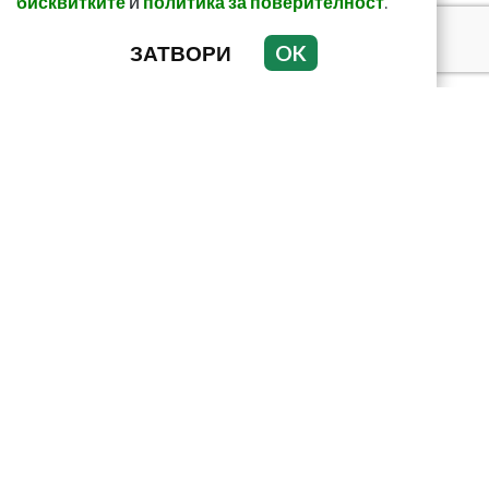
и
.
бисквитките
политика за поверителност
ЗАТВОРИ
OK
Как да пречистим
черния си дроб от
токсини? Рецептата е
лесна и ефикас...
Този страхотен сок
върши уникални неща
с тялото! И със здравето
ни
Може ли да се лекуваме
без лекарства? Ако