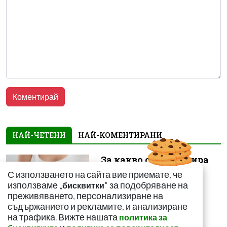
НАЙ-ЧЕТЕНИ
НАЙ-КОМЕНТИРАНИ
За какво сигнализира
болката ниско в
С използването на сайта вие приемате, че
корема? Опасна ли е
използваме „
" за подобряване на
бисквитки
преживяването, персонализиране на
съдържанието и рекламите, и анализиране
на трафика. Вижте нашата
политика за