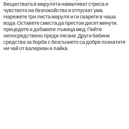
Веществата в марулята намаляват стреса и
чувството на безпокойство и отпускат ума.
Нарежете три листа маруля и ги сварете в чаша
вода. Оставете сместа да престои десет минути,
прецедете и добавете лъжица мед. Пийте
непосредствено преди лягане. Други бабини
средства за борба с безсънието са добре познатите
ни чай от валериан и лайка.