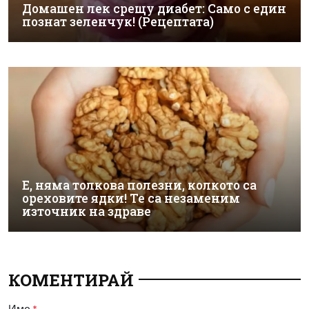
Домашен лек срещу диабет: Само с един
познат зеленчук! (Рецептата)
Е, няма толкова полезни, колкото са
ореховите ядки! Те са незаменим
източник на здраве
КОМЕНТИРАЙ
Име
*