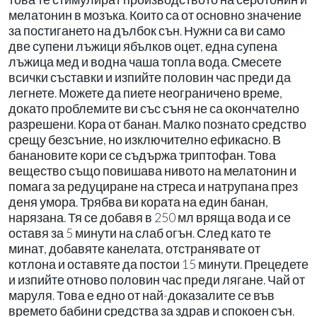
мелатонин в мозъка. Които са от основно значение
за постигането на дълбок сън. Нужни са ви само
две супени лъжици ябълков оцет, една супена
лъжица мед и водна чаша топла вода. Смесете
всички съставки и изпийте половин час преди да
легнете. Можете да пиете неограничено време,
докато проблемите ви със съня не са окончателно
разрешени. Кора от банан. Малко познато средство
срещу безсъние, но изключително ефикасно. В
банановите кори се съдържа триптофан. Това
вещество също повишава нивото на мелатонин и
помага за редуциране на стреса и натрупана през
деня умора. Трябва ви кората на един банан,
нарязана. Тя се добавя в 250 мл вряща вода и се
оставя за 5 минути на слаб огън. След като те
минат, добавяте канелата, отстранявате от
котлона и оставяте да постои 15 минути. Прецедете
и изпийте отново половин час преди лягане. Чай от
маруля. Това е едно от най-доказалите се във
времето бабини средства за здрав и спокоен сън.