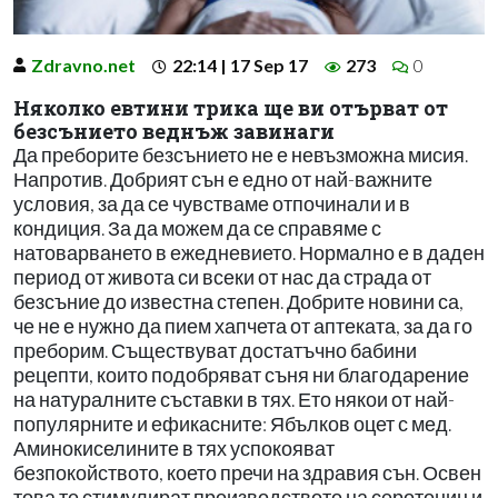
Zdravno.net
22:14 | 17 Sep 17
273
0
Няколко евтини трика ще ви отърват от
безсънието веднъж завинаги
Да преборите безсънието не е невъзможна мисия.
Напротив. Добрият сън е едно от най-важните
условия, за да се чувстваме отпочинали и в
кондиция. За да можем да се справяме с
натоварването в ежедневието. Нормално е в даден
период от живота си всеки от нас да страда от
безсъние до известна степен. Добрите новини са,
че не е нужно да пием хапчета от аптеката, за да го
преборим. Съществуват достатъчно бабини
рецепти, които подобряват съня ни благодарение
на натуралните съставки в тях. Ето някои от най-
популярните и ефикасните: Ябълков оцет с мед.
Аминокиселините в тях успокояват
безпокойството, което пречи на здравия сън. Освен
това те стимулират производството на серотонин и