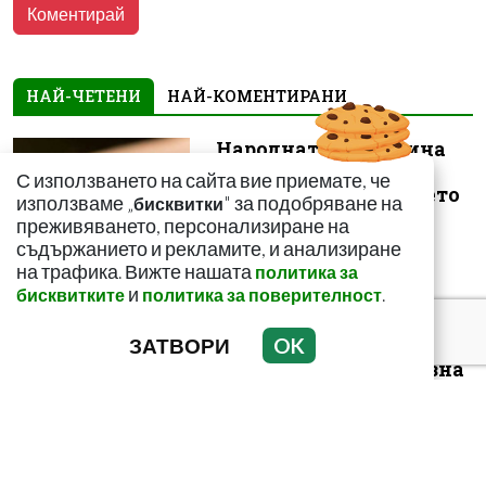
НАЙ-ЧЕТЕНИ
НАЙ-КОМЕНТИРАНИ
Народната медицина
на помощ! Как да се
С използването на сайта вие приемате, че
спасим от ужилването
използваме „
" за подобряване на
бисквитки
на комарит...
преживяването, персонализиране на
съдържанието и рекламите, и анализиране
на трафика. Вижте нашата
политика за
и
.
бисквитките
политика за поверителност
ЗАТВОРИ
OK
Този зеленчук е
истинска витаминозна
бомба! Пази сърцето и
засилва иму...