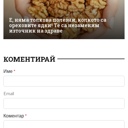
Е, няма толкова полезни, колкото са
ореховите ядки! Те са незаменим
източник на здраве
КОМЕНТИРАЙ
Име
*
Email
Коментар
*