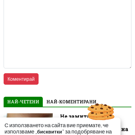
НАЙ-ЧЕТЕНИ
НАЙ-КОМЕНТИРАНИ
Не замитайте тези
симптоми: Може да
С използването на сайта вие приемате, че
сигнализират за рак на
използваме „
" за подобряване на
бисквитки