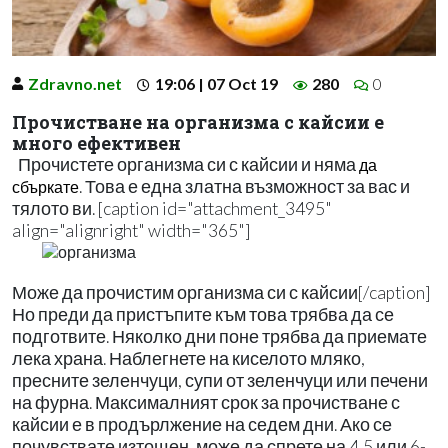
Zdravno.net
19:06 | 07 Oct 19
280
0
Прочистване на организма с кайсии е
много ефективен
Прочистете организма си с кайсии и няма
да
. Това е една златна възможност за вас и
сбъркате
тялото ви. [caption id="attachment_3495"
align="alignright" width="365"]
Може да прочистим организма си с кайсии[/caption]
Но преди да пристъпите към това трябва да се
подготвите. Няколко дни поне трябва да приемате
лека храна. Наблегнете на киселото мляко,
пресните зеленчуци, супи от зеленчуци или печени
на фурна. Максималният срок за прочистване с
кайсии е в продърлжение на седем дни. Ако се
почувствате изтощен, може да спрете на 4,5 или 6-