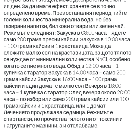
ия ден. За да имате ефект, хранете се в точно
определено време. През останалия период пийте
големи количества минерална вода, но без
газирани напитки, билкови отвари или зелен чай.
Режимът е следният: Закуска в 08:00 часа – ядете
само 200 грама пресни кайсии. Закуска в 10:00 часа
– 100 грама кайсии и 1 краставица. Може да
сложите малко сол на краставицата, защото тялото
се нуждае от минимални количества NaCl, особено
когато се пие много вода. Обяд в 12:00 часа – 1
купичка с таратор Закуска в 14:00 часа – само 200
грама кайсии Закуска в 16:00 часа – 100 грама
кайсии и един домат с малко сол Вечеря в 18:00
часа – 1 купичка с таратор След вечеря около 20:00
часа – по избор или само 200 грама кайсии или 100
грама кайсии и 1 краставица, или 1 домат
Лечението продължава седмица. Режимът е
спартански, но прочиства тялото ни от токсини и
натрупаните мазнини, а и отслабваме.