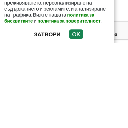
щитовидната...
преживяването, персонализиране на
съдържанието и рекламите, и анализиране
на трафика. Вижте нашата
политика за
и
.
бисквитките
политика за поверителност
ЗАТВОРИ
OK
За какво сигнализира
болката ниско в
корема? Опасна ли е
Тъмни петна по
тялото? Може да
алармират за диабет