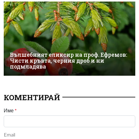
Вълшебният еликсир на проф. Ефремов:
Чисти кръвта, черния дроб и ни
подмладява
КОМЕНТИРАЙ
Име
*
Email