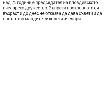
над 25 години е председател на пловдивското
пчеларско дружество. Въпреки преклонната си
възраст и до днес не отказва да дава съвети и да
напътства младите си колеги пчелари.