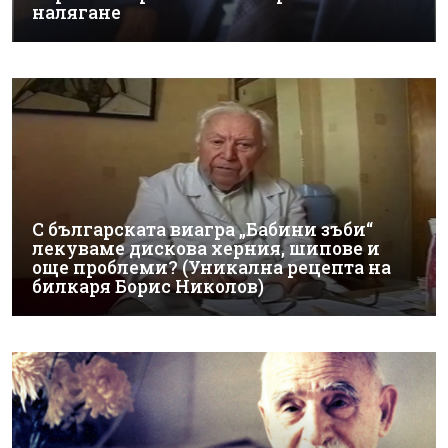
налягане
С българската виагра „Бабини зъби“
лекуваме дискова херния, шипове и
още проблеми? (Уникална рецепта на
билкаря Борис Николов)