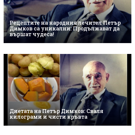
Рецептите на народния лечител Петър
Димков са уникални: Продължават да
вършат чудеса!
Диетата на Петър Димков: Сваля
килограми и чисти кръвта