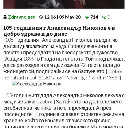
Zdravno.net
12:06 | 09 May 20
714
0
105-годишният Александър Николов е в
добро здраве и до днес
105-годишният Александър Николов твърди, че
дължи
. Пловдивчанинът е
дълголетието на меда
почетен председател на пчеларското дружество
„Акация 1899” в Града на тепетата. Той продължава
да се разхожда и сам да изкачва 72-те стъпала до
жилището си, подпирайки се на бастунчето. [caption
id="attachment_5120" align="alignright" width="365"]
105-годишният дяда Александър Николов лекува с
мед и ябълки[/caption] За тайната на дълголетието
си обяснява, че никога не е ппреяждал. А през
последните 11 години е спазвал стриктен режим на
хранене, който го избавил от високото кръвно
налягане и други старчески болежки. И до момента