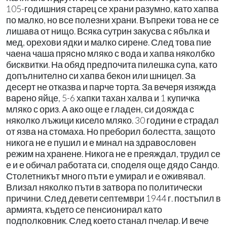
105-годишния старец се храни разумно, като хапва
по малко, но все полезни храни. Въпреки това не се
лишава от нищо. Всяка сутрин закусва с ябълка и
мед, орехови ядки и малко сирене. След това пие
чаена чаша прясно мляко с вода и хапва няколбко
бисквитки. На обяд предпочита пилешка супа, като
допълнително си хапва бекон или шницел. За
десерт не отказва и парче торта. За вечеря изяжда
варено яйце, 5-6 хапки тахан халва и 1 купичка
мляко с ориз. А ако още е гладен, си дояжда с
няколко лъжици кисело мляко. 30 години е страдал
от язва на стомаха. Но преборил болестта, защото
никога не е пушил и е минал на здравословен
режим на хранене. Никога не е преяждал, трудил се
е и е обичал работата си, споделя още дядо Сандо.
Столетникът много пъти е умирал и е оживявал.
Влизал няколко пъти в затвора по политически
причини. След девети септември 1944 г. постъпил в
армията, където се пенсионирал като
подполковник. След което станал пчелар. И вече