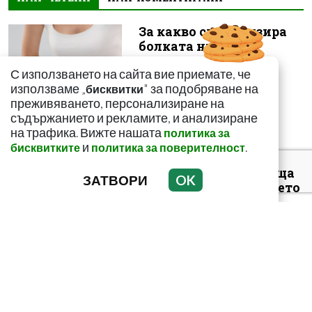
За какво сигнализира
болката ниско в
корема? Опасна ли е
С използването на сайта вие приемате, че
използваме „
" за подобряване на
бисквитки
преживяването, персонализиране на
съдържанието и рекламите, и анализиране
на трафика. Вижте нашата
политика за
и
.
бисквитките
политика за поверителност
Този страхотен сок
върши уникални неща
ЗАТВОРИ
OK
с тялото! И със здравето
ни
Как да пречистим
черния си дроб от