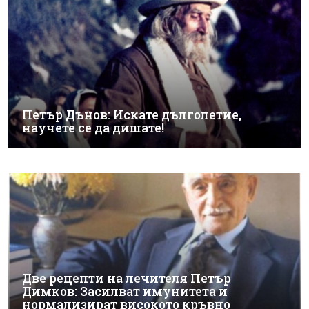
Петър Дънов: Искате дълголетие,
научете се да дишате!
Две рецепти на лечителя Петър
Димков: Засилват имунитета и
нормализират високото кръвно