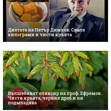
Диетата на Петър Димков: Сваля
килограми и чисти кръвта
Вълшебният еликсир на проф. Ефремов:
Чисти кръвта, черния дроб и ни
подмладява