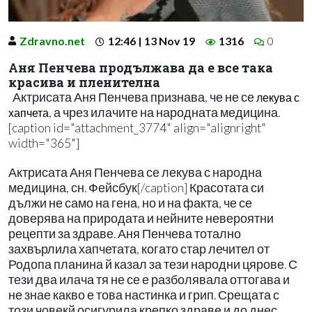
Zdravno.net
12:46 | 13 Nov 19
1316
0
Аня Пенчева продължава да е все така
красива и пленителна
Актрисата Аня Пенчева признава, че не се
лекува с
, а чрез илачите на народната медицина.
хапчета
[caption id="attachment_3774" align="alignright"
width="365"]
Актрисата Аня Пенчева се лекува с народна
медицина, сн. Фейсбук[/caption] Красотата си
дължи не само на гена, но и на факта, че се
доверява на природата и нейните невероятни
рецепти за здраве. Аня Пенчева тотално
захвърлила хапчетата, когато стар лечител от
Родопа планина й казал за тези народни цярове. С
тези два илача тя не се е разболявала оттогава и
не знае какво е това настинка и грип. Срещата с
този човекй осигурила крепко здраве и до днес.