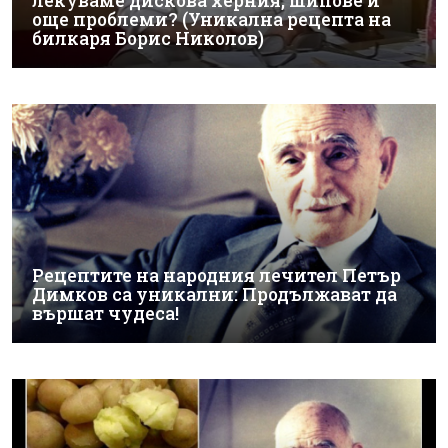
лекуваме дискова херния, шипове и
още проблеми? (Уникална рецепта на
билкаря Борис Николов)
Рецептите на народния лечител Петър
Димков са уникални: Продължават да
вършат чудеса!