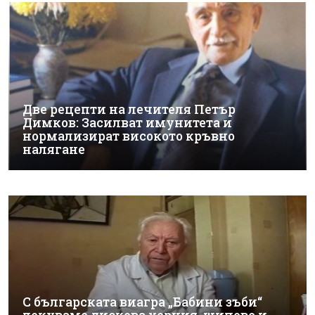
Две рецепти на лечителя Петър
Димков: Засилват имунитета и
нормализират високото кръвно
налягане
С българската виагра „Бабини зъби“