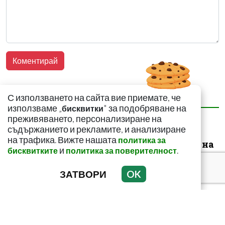
С използването на сайта вие приемате, че
НАЙ-ЧЕТЕНИ
НАЙ-КОМЕНТИРАНИ
използваме „
" за подобряване на
бисквитки
преживяването, персонализиране на
Не замитайте тези
съдържанието и рекламите, и анализиране
симптоми: Може да
на трафика. Вижте нашата
политика за
сигнализират за рак на
и
.
бисквитките
политика за поверителност
щитовидната...
ЗАТВОРИ
OK
Тъмни петна по