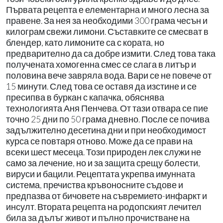
Първата рецепта е елементарна и много лесна за
правене. За нея за необходими 300 грама чесън и
килограм свежи лимони. Съставките се смесват в
блендер, като лимоните са с кората, но
предварително да са добре измити. След това така
получената хомогенна смес се слага в литър и
половина вече завряла вода. Вари се не повече от
15 минути. След това се оставя да изстине и се
пресипва в буркан с капачка, обяснява
технологията Аня Пенчева. От тази отвара се пие
точно 25 дни по 50 грама дневно. После се почива
задължително десетина дни и при необходимост
курса се повтаря отново. Може да се прави на
всеки шест месеца. Този природен лек служи не
само за лечение, но и за защита срещу болести,
вируси и бацили. Рецептата укрепва имунната
система, пречиства кръвоносните съдове и
предпазва от бичовете на съвремието-инфаркт и
инсулт. Втората рецепта на родопският лечител
била за дълъг живот и пълно прочистване на