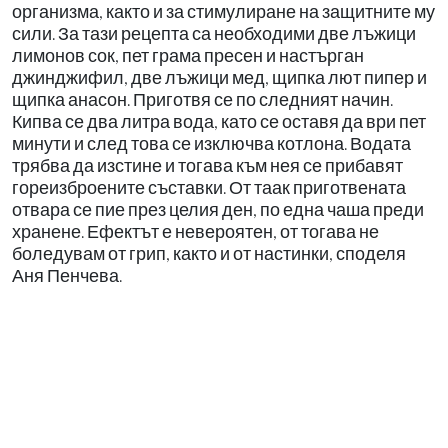
организма, както и за стимулиране на защитните му
сили. За тази рецепта са необходими две лъжици
лимонов сок, пет грама пресен и настърган
джинджифил, две лъжици мед, щипка лют пипер и
щипка анасон. Приготвя се по следният начин.
Кипва се два литра вода, като се оставя да ври пет
минути и след това се изключва котлона. Водата
трябва да изстине и тогава към нея се прибавят
гореизброените съставки. От таак приготвената
отвара се пие през целия ден, по една чаша преди
хранене. Ефектът е невероятен, от тогава не
боледувам от грип, както и от настинки, споделя
Аня Пенчева.