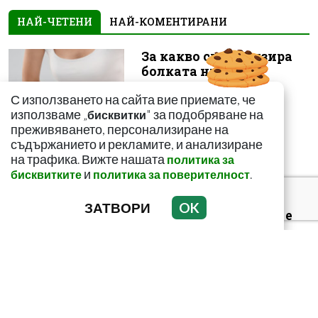
НАЙ-ЧЕТЕНИ
НАЙ-КОМЕНТИРАНИ
За какво сигнализира
болката ниско в
корема? Опасна ли е
С използването на сайта вие приемате, че
използваме „
" за подобряване на
бисквитки
преживяването, персонализиране на
съдържанието и рекламите, и анализиране
на трафика. Вижте нашата
политика за
и
.
бисквитките
политика за поверителност
Как да пречистим
черния си дроб от
ЗАТВОРИ
OK
токсини? Рецептата е
лесна и ефикас...
Може ли да се лекуваме