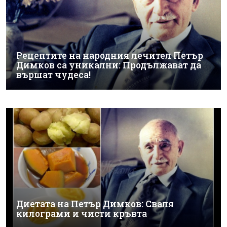
Рецептите на народния лечител Петър
Димков са уникални: Продължават да
вършат чудеса!
Диетата на Петър Димков: Сваля
килограми и чисти кръвта