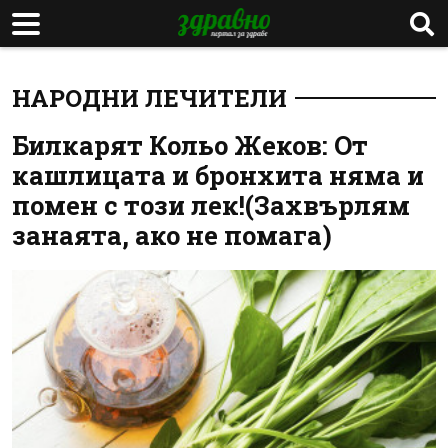
НАРОДНИ ЛЕЧИТЕЛИ
Билкарят Кольо Жеков: От
кашлицата и бронхита няма и
помен с този лек!(Захвърлям
занаята, ако не помага)