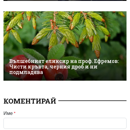
Вълшебният еликсир на проф. Ефремов:
Чисти кръвта, черния дроб и ни
подмладява
КОМЕНТИРАЙ
Име
*