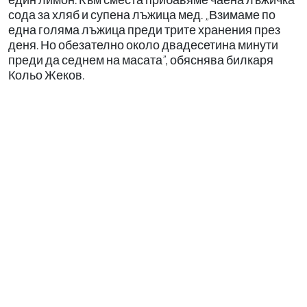
сода за хляб и супена лъжица мед. „Взимаме по
една голяма лъжица преди трите хранения през
деня. Но обезателно около двадесетина минути
преди да седнем на масата”, обяснява билкаря
Кольо Жеков.