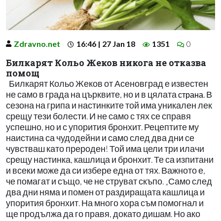
Zdravno.net
16:46 | 27 Jan 18
1351
0
Билкарят Кольо Жеков никога не отказва
помощ
Билкарят Кольо Жеков от Асеновград е известен
не само в града на църквите, но и в цялата
. В
страна
сезона на грипа и настинките той има уникален лек
срещу тези болести. И не само с тях се справя
успешно, но и с упорития бронхит. Рецептите му
наистина са чудодейни и само след два дни се
чувстваш като прероден! Той има цели три илачи
срещу настинка, кашлица и бронхит. Те са изпитани
и всеки може да си избере една от тях. Важното е,
че помагат и също, че не струват скъпо. „Само след
два дни няма и помен от раздиращата кашлица и
упорития бронхит. На много хора съм помогнал и
ще продължа да го правя, докато дишам. Но ако