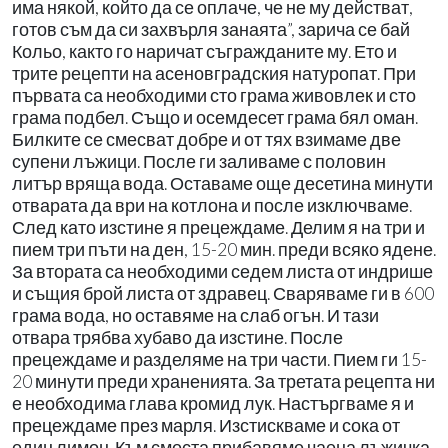
има някой, който да се оплаче, че не му действат,
готов съм да си захвърля занаята”, зарича се бай
Кольо, както го наричат съгражданите му. Ето и
трите рецепти на асеновградския натуропат. При
първата са необходими сто грама живовлек и сто
грама подбел. Също и осемдесет грама бял оман.
Билките се смесват добре и от тях взимаме две
супени лъжици. После ги заливаме с половин
литър вряща вода. Оставаме още десетина минути
отварата да ври на котлона и после изключваме.
След като изстине я прецеждаме. Делим я на три и
пием три пъти на ден, 15-20 мин. преди всяко ядене.
За втората са необходими седем листа от индрише
и същия брой листа от здравец. Сваряваме ги в 600
грама вода, но оставяме на слаб огън. И тази
отвара трябва хубаво да изстине. После
прецеждаме и разделяме на три части. Пием ги 15-
20 минути преди храненията. За третата рецепта ни
е необходима глава кромид лук. Настъргваме я и
прецеждаме през марля. Изстискваме и сока от
един лимон. Към сместа прибавяме чаена лъжичка