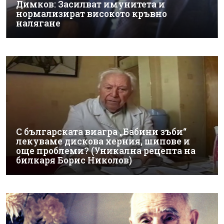
Димков: Засилват имунитета и
нормализират високото кръвно
налягане
С българската виагра „Бабини зъби“
лекуваме дискова херния, шипове и
още проблеми? (Уникална рецепта на
билкаря Борис Николов)