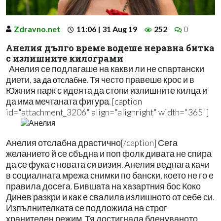
Zdravno.net
11:06 | 31 Aug 19
252
0
Анелия дълго време водеше неравна битка
с излишните килограми
Анелия се подлагаше на какви ли не спартански
диети,
. Тя често правеше крос и в
за да отслабне
Южния парк с идеята да стопи излишните килца и
да има мечтаната фигура. [caption
id="attachment_3206" align="alignright" width="365"]
Анелия отслабна драстично[/caption] Сега
желанието й се сбъдна и поп фолк дивата не спира
да се фука с новата си визия. Анелия веднага качи
в социалната мрежа снимки по бански, което не го е
правила досега. Бившата на хазартния бос Коко
Динев разкри и как е свалила излишното от себе си.
Изпълнителката се подложила на строг
хранителен режим. Тя достигнала бленуваното