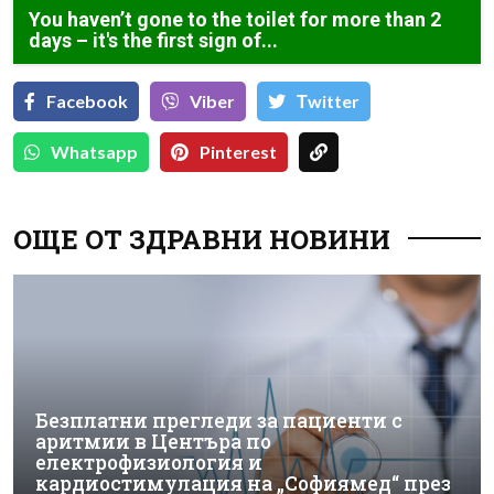
You haven’t gone to the toilet for more than 2
days – it's the first sign of...
Facebook
Viber
Тwitter
Whatsapp
Pinterest
ОЩЕ ОТ ЗДРАВНИ НОВИНИ
Безплатни прегледи за пациенти с
аритмии в Центъра по
електрофизиология и
кардиостимулация на „Софиямед“ през