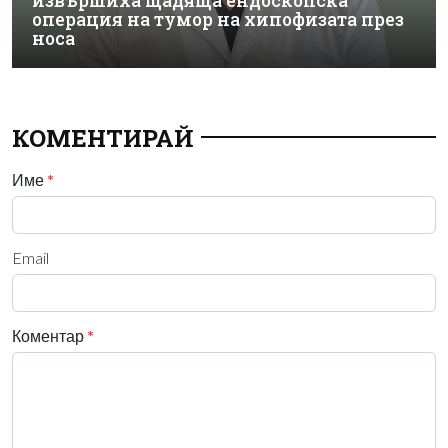
извършиха щадяща ендоскопска
операция на тумор на хипофизата през
носа
КОМЕНТИРАЙ
Име
*
Email
Коментар
*