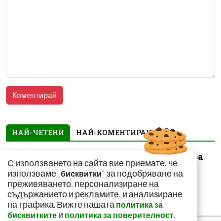
НАЙ-ЧЕТЕНИ
НАЙ-КОМЕНТИРАНИ
За какво сигнализира
С използването на сайта вие приемате, че
болката ниско в
използваме „
" за подобряване на
бисквитки
корема? Опасна ли е
преживяването, персонализиране на
съдържанието и рекламите, и анализиране
на трафика. Вижте нашата
политика за
и
.
бисквитките
политика за поверителност