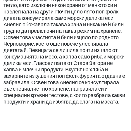
тегло, като изключи някои храни от менюто си и
наблегнала на други. Почти цяло лято поп фолк
дивата консумирала само морски деликатеси.
Анелия обожавала такава храна и никак не й били
трудно да превключи на такъв режим на хранене.
Освен това участията й били изцяло по родното
Черноморие, което още повече улеснявала
диетата й. Певицата се лишила почти изцяло от
консумацията на месо, а хапва само риба и морски
деликатеси. Гласовитката от Стара Загора не
хапва и млечни продукти. Вкусът на хляба и
захарните изкушения поп фолк фурията отдавна е
забравила. Освен това Анелия се консултирала
със специалист по хранене. направила си и
специални кръвни тестове, с които разбрала какви
продукти и храни да избягва да слага на масата.