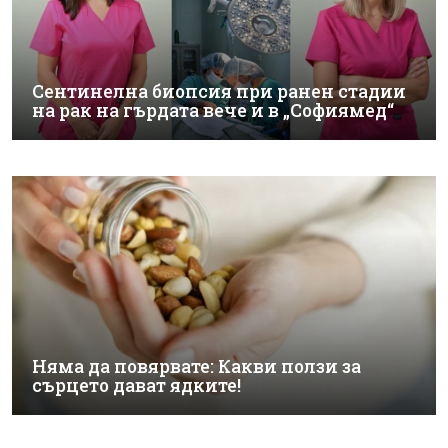
Сентинелна биопсия при ранен стадии
на рак на гърдата вече и в „Софиямед“
Няма да повярвате: Какви ползи за
сърцето дават ядките!