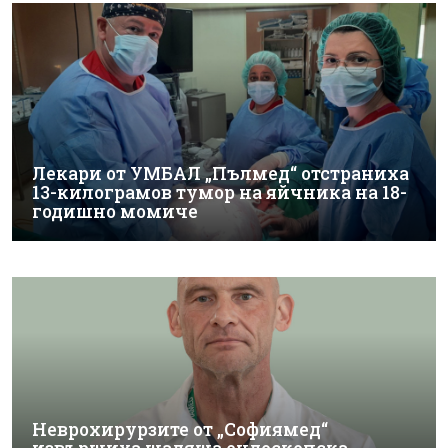
Лекари от УМБАЛ „Пълмед“ отстраниха
13-килограмов тумор на яйчника на 18-
годишно момиче
Неврохирурзите от „Софиямед“