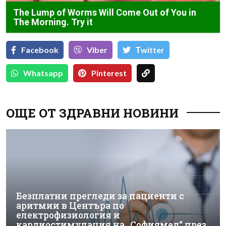
The Lump of Worms Will Come Out of You in
The Morning. Try it
Facebook
Viber
Тwitter
Whatsapp
Pinterest
ОЩЕ ОТ ЗДРАВНИ НОВИНИ
Безплатни прегледи за пациенти с
аритмии в Центъра по
електрофизиология и
кардиостимулация на „Софиямед“ през