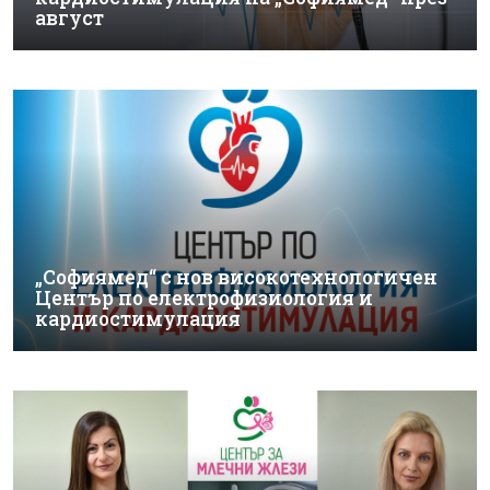
август
„Софиямед“ с нов високотехнологичен
Център по електрофизиология и
кардиостимулация