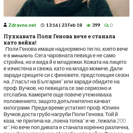
Zdravno.net
13:16 | 23 Feb 18
399
0
Пухкавата Поли Генова вече е станала
като вейка!
Поли Генова имаше наднормено тегло, което вече
е в
. Сега чаровната певица е не само
миналото
стройна, но и вида й е младежки. Кожата на лицето
е изчистена и свежа, като на младо момиче. Дали
заради срещите си с феновете, предстоящия сезон
на „Гласът на България” или заради обидите на
проф. Вучков, но певицата се зае сериозно и
отслабна. Камерите още повече утежняваха
положението, защото допълнително качват
килограми. Преди време устатият проф. Юлиян
Вучков доста грубо нагруби Поли Генова. Той й
каза, че прилича на „лоена топка” и че „тежала 200
кг”. Но вече поп дивата е станала коренно различна,