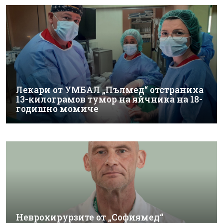
Лекари от УМБАЛ „Пълмед“ отстраниха
13-килограмов тумор на яйчника на 18-
годишно момиче
Неврохирурзите от „Софиямед“