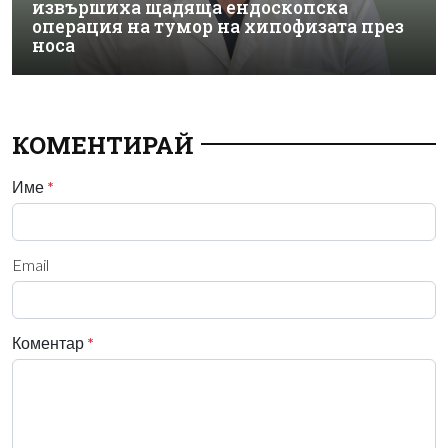
извършиха щадяща ендоскопска
операция на тумор на хипофизата през
носа
КОМЕНТИРАЙ
Име
*
Email
Коментар
*