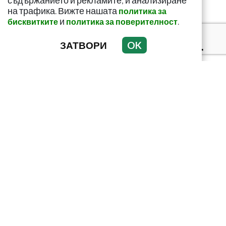
съдържанието и рекламите, и анализиране
на трафика. Вижте нашата
политика за
и
.
бисквитките
политика за поверителност
Тъмни петна по
тялото? Може да
ЗАТВОРИ
OK
алармират за диабет
Домашен сок срещу
мазнините в корема!
Ефектът е доказан
С еликсира на Авицена
забравяте за болестите!