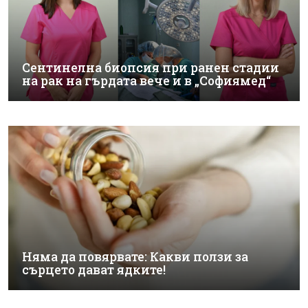
Сентинелна биопсия при ранен стадии
на рак на гърдата вече и в „Софиямед“
Няма да повярвате: Какви ползи за
сърцето дават ядките!