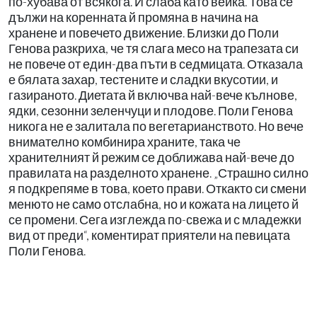
по-хубава от всякога. И слаба като вейка. Това се
дължи на коренната й промяна в начина на
хранене и повечето движение. Близки до Поли
Генова разкриха, че тя слага месо на трапезата си
не повече от един-два пъти в седмицата. Отказала
е бялата захар, тестените и сладки вкусотии, и
газираното. Диетата й включва най-вече кълнове,
ядки, сезонни зеленчуци и плодове. Поли Генова
никога не е залитала по вегетарианството. Но вече
внимателно комбинира храните, така че
хранителният й режим се доближава най-вече до
правилата на разделното хранене. „Страшно силно
я подкрепяме в това, което прави. Откакто си смени
менюто не само отслабна, но и кожата на лицето й
се промени. Сега изглежда по-свежа и с младежки
вид от преди“, коментират приятели на певицата
Поли Генова.