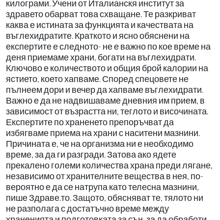
килограми. Учени от Италианскя институт за
здравето обарват това схващане. Те разкриват
каква е истината за функцията и качествата на
въглехидратите. Краткото и ясно обяснени на
експертите е следното- не е важно по кое време на
деня приемаме храни, богати на въглехидрати.
Ключово е количеството и общия брой калории на
ястието, което хапваме. Според спецовете не
пълнеем дори и вечер да хапваме въглехидрати.
Важно е да не надвишаваме дневния им прием, в
зависимост от възрастта ни, теглото и височината.
Експертите по храненето препоръчват да
избягваме приема на храни с наситени мазнини.
Причината е, че на организма ни е необходимо
време, за да ги разгради. Затова ако ядете
прекалено големи количества храна преди лягане,
независимо от хранителните вещества в нея, по-
вероятно е да се натрупа като телесна мазнини,
пише Здраве.то. Защото, обясняват те, тялото ни
не разполага с достатъчно време между
храненията и подготовката за сън, за да обработи