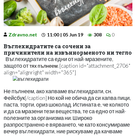
Zdravno.net
11:00 | 05 Jun 19
308
0
Въглехидратите са сочени за
причинители на извъннорменото ни тегло
Въглехидратите са едни от най-мразените,
защото от
. [caption id="attachment_2706"
тях пълнеем
align="alignright" width="365"]
Не пълнеем, ако хапваме въглехидрати, сн.
Фейсбук[/caption] Но кой не обича да си хапва пици,
паста, торти, ориз шоколад. Истината е, че колкото
и да са мразени тези вещества, те са едно от най-
полезните за организма ни. Широко
разпространено е вярването, че като консумираме
вечер въглехидрати, ние рискуваме да качваме