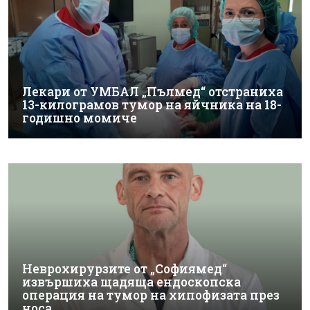
Лекари от УМБАЛ „Пълмед“ отстраниха
13-килограмов тумор на яйчника на 18-
годишно момиче
Неврохирурзите от „Софиямед“
извършиха щадяща ендоскопска
операция на тумор на хипофизата през
носа