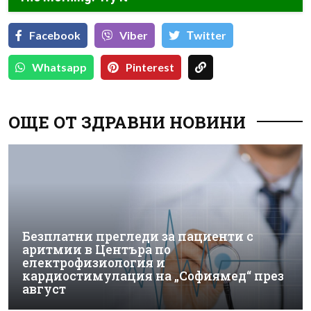
Facebook
Viber
Тwitter
Whatsapp
Pinterest
ОЩЕ ОТ ЗДРАВНИ НОВИНИ
Безплатни прегледи за пациенти с
аритмии в Центъра по
електрофизиология и
кардиостимулация на „Софиямед“ през
август