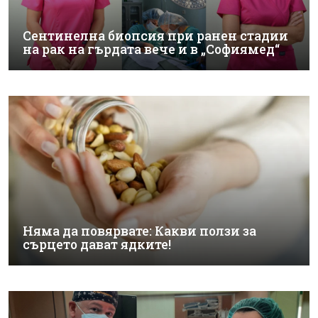
Сентинелна биопсия при ранен стадии
на рак на гърдата вече и в „Софиямед“
Няма да повярвате: Какви ползи за
сърцето дават ядките!