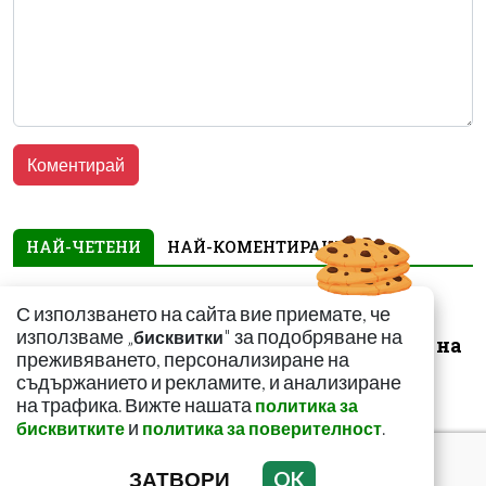
НАЙ-ЧЕТЕНИ
НАЙ-КОМЕНТИРАНИ
Не замитайте тези
С използването на сайта вие приемате, че
симптоми: Може да
използваме „
" за подобряване на
бисквитки
сигнализират за рак на
преживяването, персонализиране на
щитовидната...
съдържанието и рекламите, и анализиране
на трафика. Вижте нашата
политика за
и
.
бисквитките
политика за поверителност
ЗАТВОРИ
OK