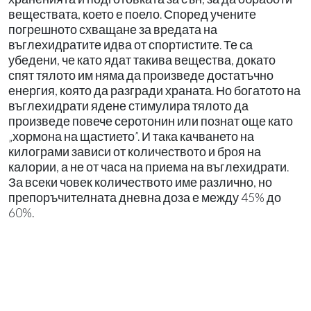
веществата, което е поело. Според учените
погрешното схващане за вредата на
въглехидратите идва от спортистите. Те са
убедени, че като ядат такива вещества, докато
спят тялото им няма да произведе достатъчно
енергия, която да разгради храната. Но богатото на
въглехидрати ядене стимулира тялото да
произведе повече серотонин или познат още като
„хормона на щастието”. И така качването на
килограми зависи от количеството и броя на
калории, а не от часа на приема на въглехидрати.
За всеки човек количеството име различно, но
препоръчителната дневна доза е между 45% до
60%.