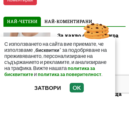
НАЙ-ЧЕТЕНИ
НАЙ-КОМЕНТИРАНИ
За какво сигнализира
болката ниско в
С използването на сайта вие приемате, че
корема? Опасна ли е
използваме „
" за подобряване на
бисквитки
преживяването, персонализиране на
съдържанието и рекламите, и анализиране
на трафика. Вижте нашата
политика за
и
.
бисквитките
политика за поверителност
ЗАТВОРИ
OK
Този страхотен сок
върши уникални неща
с тялото! И със здравето
ни