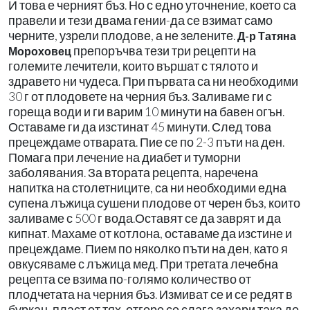
И това е черният бъз. Но с едно уточнение, което са
правели и тези двама гении-да се взимат само
черните, узрели плодове, а не зелените.
Д-р Татяна
препоръчва тези три рецепти на
Мороховец
големите лечители, които вършат с тялото и
здравето ни чудеса. При първата са ни необходими
30 г от плодовете на черния бъз. Заливаме ги с
гореща води и ги варим 10 минути на бавен огън.
Оставаме ги да изстинат 45 минути. След това
прецеждаме отварата. Пие се по 2-3 пъти на ден.
Помага при лечение на диабет и туморни
заболявания. За втората рецепта, наречена
напитка на столетниците, са ни необходими една
супена лъжица сушени плодове от черен бъз, които
заливаме с 500 г вода.Оставят се да заврят и да
кипнат. Махаме от котлона, оставаме да изстине и
прецеждаме. Пием по няколко пъти на ден, като я
овкусяваме с лъжица мед. При третата лечебна
рецепта се взима по-голямо количество от
плодчетата на черния бъз. Измиват се и се редят в
буркан, пласт от тях, отгоре се слага захари така до