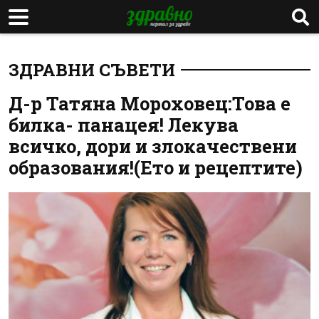
ЗДРАВНИ СЪВЕТИ
Д-р Татяна Мороховец:Това е
билка- панацея! Лекува
всичко, дори и злокачествени
образования!(Ето и рецептите)