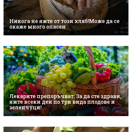
Никога не яжте от този хляб!Може да се
окаже много опасен
Лекарите препоръчват: За да сте здрави,
яжте всеки ден по три вида плодове и
зеленчуци!