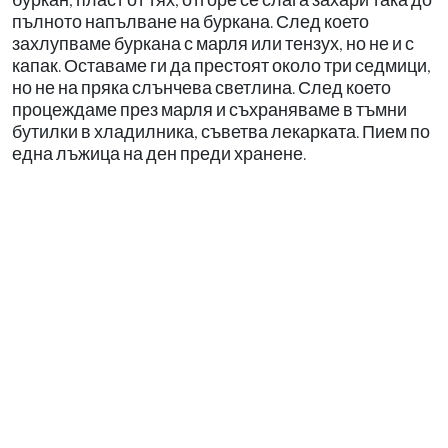
пълното напълване на буркана. След което
захлупваме буркана с марля или тензух, но не и с
капак. Оставаме ги да престоят около три седмици,
но не на пряка слънчева светлина. След което
процеждаме през марля и съхраняваме в тъмни
бутилки в хладилника, съветва лекарката. Пием по
една лъжица на ден преди хранене.