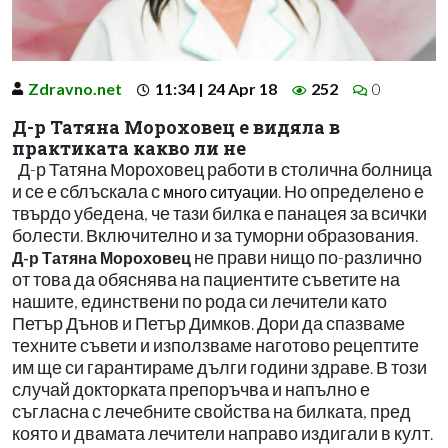
Zdravno.net
11:34 | 24 Apr 18
252
0
Д-р Татяна Мороховец е видяла в
практиката какво ли не
Д-р Татяна Мороховец работи в столична болница
и се е сблъскала с
. Но определено е
много ситуации
твърдо убедена, че тази билка е панацея за всички
болести. Включително и за туморни образования.
не прави нищо по-различно
Д-р Татяна Мороховец
от това да обяснява на пациентите съветите на
нашите, единствени по рода си лечители като
Петър Дънов и Петър Димков. Дори да спазваме
техните съвети и използваме наготово рецептите
им ще си гарантираме дълги години здраве. В този
случай докторката препоръчва и напълно е
съгласна с лечебните свойства на билката, пред
която и двамата лечители направо издигали в култ.