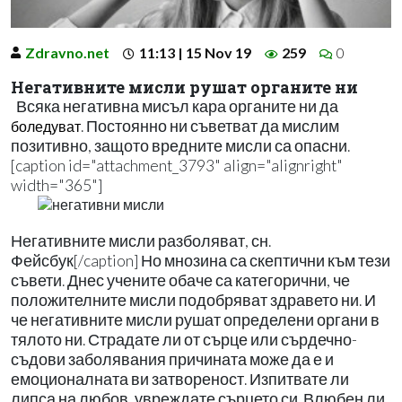
Zdravno.net
11:13 | 15 Nov 19
259
0
Негативните мисли рушат органите ни
Всяка негативна мисъл кара органите ни да
. Постоянно ни съветват да мислим
боледуват
позитивно, защото вредните мисли са опасни.
[caption id="attachment_3793" align="alignright"
width="365"]
Негативните мисли разболяват, сн.
Фейсбук[/caption] Но мнозина са скептични към тези
съвети. Днес учените обаче са категорични, че
положителните мисли подобряват здравето ни. И
че негативните мисли рушат определени органи в
тялото ни. Страдате ли от сърце или сърдечно-
съдови заболявания причината може да е и
емоционалната ви затвореност. Изпитвате ли
липса на любов, увреждате сърцето си. Влюбен ли