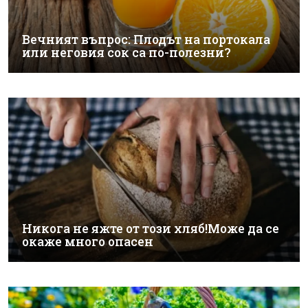
Вечният въпрос: Плодът на портокала
или неговия сок са по-полезни?
Никога не яжте от този хляб!Може да се
окаже много опасен