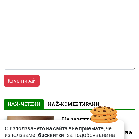
НАЙ-ЧЕТЕНИ
НАЙ-КОМЕНТИРАНИ
Не замитайте тези
симптоми: Може да
С използването на сайта вие приемате, че
сигнализират за рак на
използваме „
" за подобряване на
бисквитки
щитовидната...