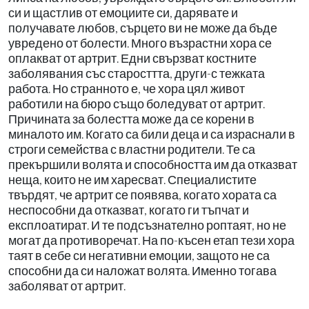
си и щастлив от емоциите си, дарявате и
получавате любов, сърцето ви не може да бъде
увредено от болести. Много възрастни хора се
оплакват от артрит. Едни свързват костните
заболявания със старосттта, други-с тежката
работа. Но странното е, че хора цял живот
работили на бюро също боледуват от артрит.
Причината за болестта може да се корени в
миналото им. Когато са били деца и са израснали в
строги семейства с властни родители. Те са
прекършили волята и способността им да отказват
неща, които не им харесват. Специалистите
твърдят, че артрит се появява, когато хората са
неспособни да отказват, когато ги тъпчат и
експлоатират. И те подсъзнателно роптаят, но не
могат да противоречат. На по-късен етап тези хора
таят в себе си негативни емоции, защото не са
способни да си наложат волята. Именно тогава
заболяват от артрит.