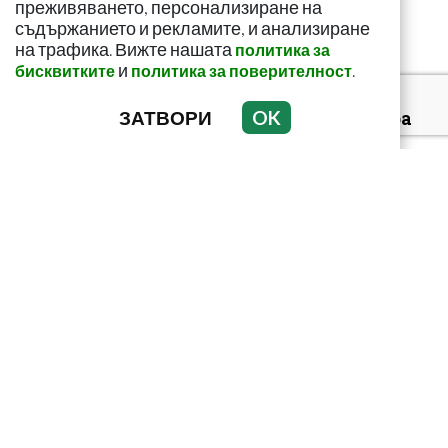
преживяването, персонализиране на
съдържанието и рекламите, и анализиране
на трафика. Вижте нашата
политика за
и
.
бисквитките
политика за поверителност
ЗАТВОРИ
OK
За какво сигнализира
болката ниско в
корема? Опасна ли е
Тъмни петна по
тялото? Може да
алармират за диабет