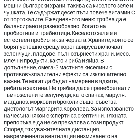
мощни български храни, такива са киселото зеле и
чушката. Те съдържат десет пъти повече витамин С
от портокалите. Ежедневното меню трябва да е
балансирано и разнообразно, богато на
пробиотици и пребиотици. Киселото зеле е и
естествен пробиотик за червата. Храните, които се
борят успешно срещу коронавируса включват
зеленчуци, плодове, пълнозърнести храни, месо,
млечни продукти, както и риба и яйца. В
допълнение, омега-3 мастните киселини с
противовъзпалителни ефекти са изключително
важни. Те могат да бъдат намерени в ядките,
рибата и зехтина. Не трябва да се пренебрегват и
тъмнозелените зелунчуци, като спанак, маруля,
магданоз, моркови и броколи също, съветва
диетологът Маргарита Королева. За използването
на чесъна някои експерти са скептични. Тяхната
препоръка е да не се прекалява с този продукт.
Според тях уважителната дистанция,
навремченната вентилация иизмиването на