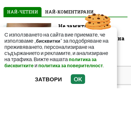
НАЙ-ЧЕТЕНИ
НАЙ-КОМЕНТИРАНИ
Не замитайте тези
симптоми: Може да
С използването на сайта вие приемате, че
сигнализират за рак на
използваме „
" за подобряване на
бисквитки
щитовидната...
преживяването, персонализиране на
съдържанието и рекламите, и анализиране
на трафика. Вижте нашата
политика за
и
.
бисквитките
политика за поверителност
ЗАТВОРИ
OK
Тъмни петна по
тялото? Може да
алармират за диабет