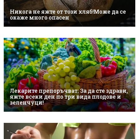
Никога не яжте от този хляб!Може да се
окаже много опасен
Лекарите препоръчват: За да сте здрави,
яжте всеки ден по три вида плодове и
зеленчуци!