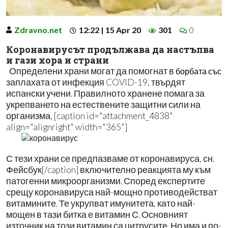
Zdravno.net
12:22 | 15 Apr 20
301
0
Коронавирусът продължава да настъпва
и гази хора и страни
Определени храни могат да помогнат в
борбата със
заплахата от инфекция COVID-19, твърдят
испански учени. Правилното хранене помага за
укрепването на естествените защитни сили на
организма, [caption id="attachment_4838"
align="alignright" width="365"]
С тези храни се предпазваме от коронавируса, сн.
Фейсбук[/caption] включително реакцията му към
патогенни микроорганизми. Според експертите
срещу коронавируса най-мощно противодействат
витамините. Те укрупват имунитета, като най-
мощен в тази битка е витамин С. Основният
източник на този витамин са цитрусите. Но има и по-