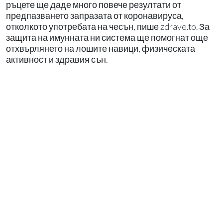
ръцете ще даде много повече резултати от
предпазването запразата от коронавируса,
отколкото употребата на чесън, пише zdrave.to. За
защита на имунната ни система ще помогнат още
отхвърлянето на лошите навици, физическата
активност и здравия сън.