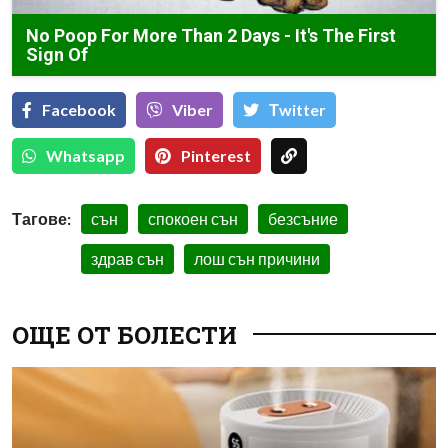
No Poop For More Than 2 Days - It's The First
Sign Of
Facebook
Viber
Тwitter
Whatsapp
Pinterest
Тагове:
сън
спокоен сън
безсъние
здрав сън
лош сън причини
ОЩЕ ОТ БОЛЕСТИ