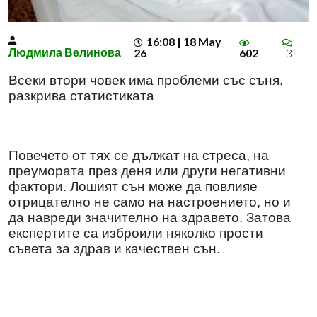
16:08 | 18 May
Людмила Велинова
26
602
3
Всеки втори човек има проблеми със съня,
разкрива статистиката
Повечето от тях се дължат на стреса, на
преумората през деня или други негативни
фактори. Лошият сън може да повлияе
отрицателно не само на настроението, но и
да навреди значително на здравето. Затова
експертите са изброили няколко прости
съвета за здрав и качествен сън.