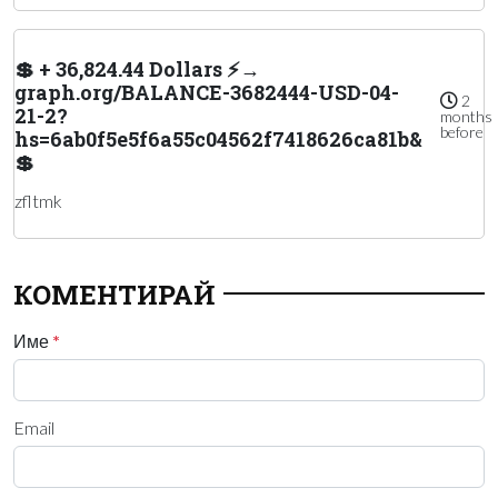
💲 + 36,824.44 Dollars ⚡→
graph.org/BALANCE-3682444-USD-04-
2
21-2?
months
before
hs=6ab0f5e5f6a55c04562f7418626ca81b&
💲
zfltmk
КОМЕНТИРАЙ
Име
*
Email