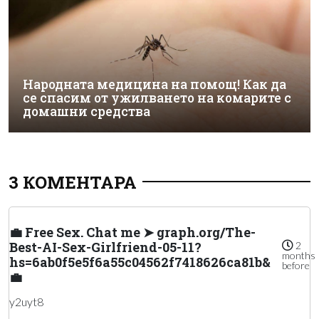
Народната медицина на помощ! Как да
се спасим от ужилването на комарите с
домашни средства
3 КОМЕНТАРА
💼 Free Sex. Chat me ➤ graph.org/The-
Best-AI-Sex-Girlfriend-05-11?
2
months
hs=6ab0f5e5f6a55c04562f7418626ca81b&
before
💼
y2uyt8