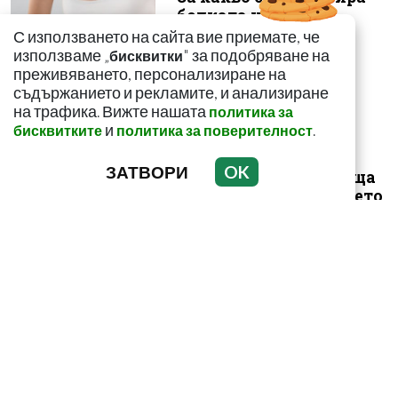
болката ниско в
корема? Опасна ли е
С използването на сайта вие приемате, че
използваме „
" за подобряване на
бисквитки
преживяването, персонализиране на
съдържанието и рекламите, и анализиране
на трафика. Вижте нашата
политика за
и
.
бисквитките
политика за поверителност
Този страхотен сок
ЗАТВОРИ
OK
върши уникални неща
с тялото! И със здравето
ни
Как да пречистим
черния си дроб от
токсини? Рецептата е
лесна и ефикас...