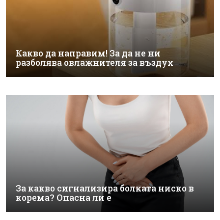
Какво да направим! За да не ни
разболява овлажнителя за въздух
За какво сигнализира болката ниско в
корема? Опасна ли е