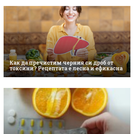
Как да пречистим черния си дроб от
токсини? Рецептата е лесна и ефикасна