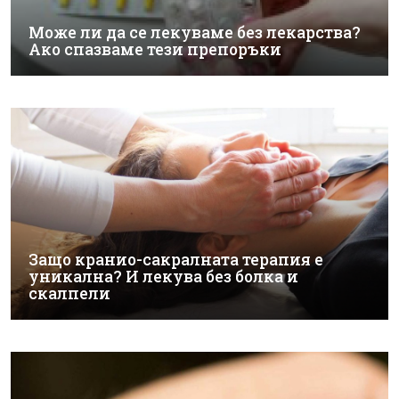
Може ли да се лекуваме без лекарства?
Ако спазваме тези препоръки
Защо кранио-сакралната терапия е
уникална? И лекува без болка и
скалпели