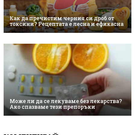
Как да пречистим черния си дроб от
токсини? Рецептата е лесна и ефикасна
Може ли да се лекуваме без лекарства?
Ако спазваме тези препоръки