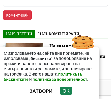
НАЙ-ЧЕТЕНИ
НАЙ-КОМЕНТИРАНИ
Не замитайте тези
симптоми: Може да
С използването на сайта вие приемате, че
сигнализират за рак на
използваме „
" за подобряване на
бисквитки
щитовидната...
преживяването, персонализиране на
съдържанието и рекламите, и анализиране
на трафика. Вижте нашата
политика за
и
.
бисквитките
политика за поверителност
ЗАТВОРИ
OK
Тъмни петна по
тялото? Може да
алармират за диабет