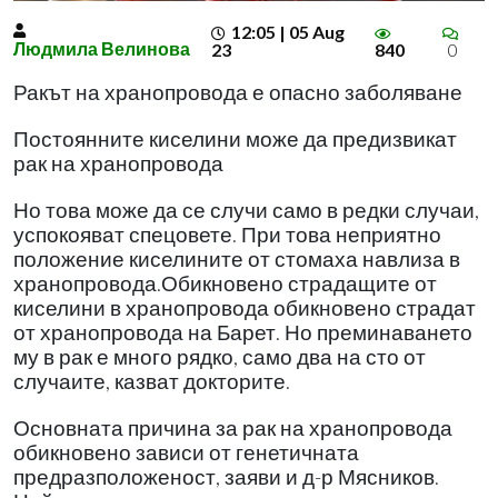
12:05 | 05 Aug
Людмила Велинова
23
840
0
Ракът на хранопровода е опасно заболяване
Постоянните киселини може да предизвикат
рак на хранопровода
Но това може да се случи само в редки случаи,
успокояват спецовете. При това неприятно
положение киселините от стомаха навлиза в
хранопровода.Обикновено страдащите от
киселини в хранопровода обикновено страдат
от хранопровода на Барет. Но преминаването
му в рак е много рядко, само два на сто от
случаите, казват докторите.
Основната причина за рак на хранопровода
обикновено зависи от генетичната
предразположеност, заяви и д-р Мясников.