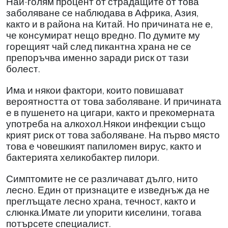
Най-голям процент от страдащите от това
заболяване се наблюдава в Африка, Азия,
както и в района на Китай. Но причината не е,
че консумират нещо вредно. По думите му
горещият чай след пикантна храна не се
препоръчва именно заради риск от тази
болест.
Има и някои фактори, които повишават
вероятността от това заболяване. И причината
е в пушенето на цигари, както и прекомерната
употреба на алкохол.Някои инфекции също
крият риск от това заболяване. На първо място
това е човешкият папиломен вирус, както и
бактерията хеликобактер пилори.
Симптомите не се различават дълго, нито
лесно. Един от признаците е изведнъж да не
преглъщате лесно храна, течност, както и
слюнка.Имате ли упорити киселини, тогава
потърсете специалист.