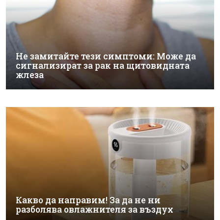
Не замитайте тези симптоми: Може да
сигнализират за рак на щитовидната
жлеза
Какво да направим! За да не ни
разболява овлажнителя за въздух