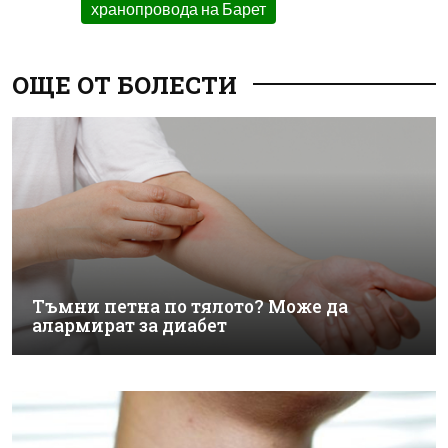
хранопровода на Барет
ОЩЕ ОТ БОЛЕСТИ
Тъмни петна по тялото? Може да
алармират за диабет