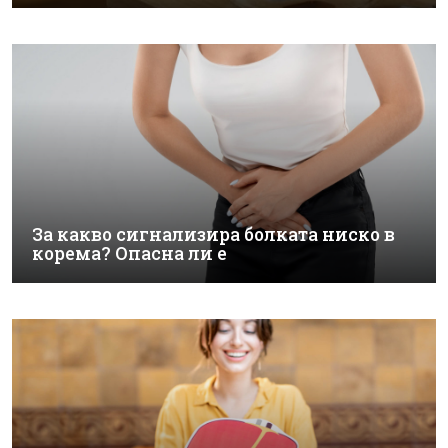
За какво сигнализира болката ниско в
корема? Опасна ли е