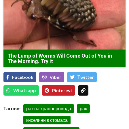
The Lump of Worms Will Come Out of You in
The Morning. Try it
Facebook
Viber
Тwitter
Whatsapp
Pinterest
Тагове:
рак на хранопровода
рак
киселини в стомаха