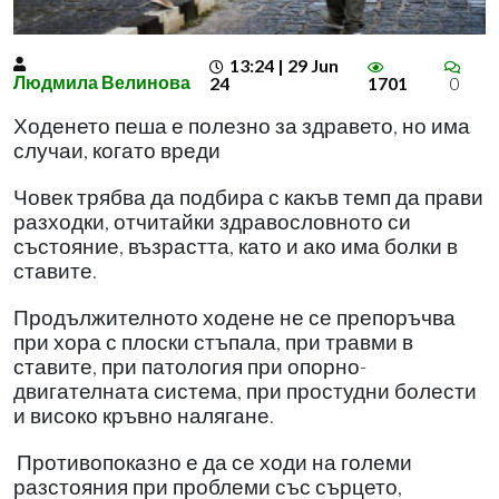
13:24 | 29 Jun
Людмила Велинова
24
1701
0
Ходенето пеша е полезно за здравето, но има
случаи, когато вреди
Човек трябва да подбира с какъв темп да прави
разходки, отчитайки здравословното си
състояние, възрастта, като и ако има болки в
ставите.
Продължителното ходене не се препоръчва
при хора с плоски стъпала, при травми в
ставите, при патология при опорно-
двигателната система, при простудни болести
и високо кръвно налягане.
Противопоказно е да се ходи на големи
разстояния при проблеми със сърцето,