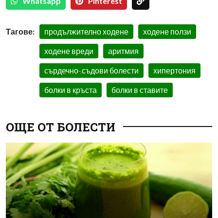
Whatsapp
Pinterest
Тагове:
продължително ходене
ходене ползи
ходене вреди
аритмия
сърдечно-.съдови болести
хипертония
болки в кръста
болки в ставите
ОЩЕ ОТ БОЛЕСТИ