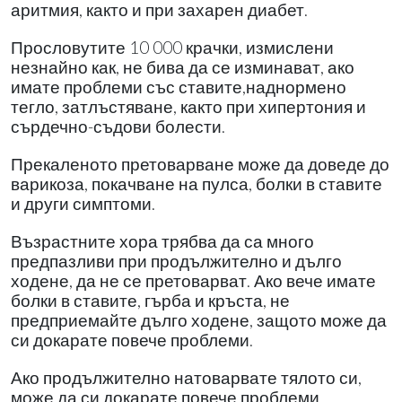
аритмия, както и при захарен диабет.
Прословутите 10 000 крачки, измислени
незнайно как, не бива да се изминават, ако
имате проблеми със ставите,наднормено
тегло, затлъстяване, както при хипертония и
сърдечно-съдови болести.
Прекаленото претоварване може да доведе до
варикоза, покачване на пулса, болки в ставите
и други симптоми.
Възрастните хора трябва да са много
предпазливи при продължително и дълго
ходене, да не се претоварват. Ако вече имате
болки в ставите, гърба и кръста, не
предприемайте дълго ходене, защото може да
си докарате повече проблеми.
Ако продължително натоварвате тялото си,
може да си докарате повече проблеми,