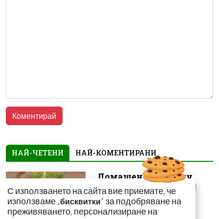
НАЙ-ЧЕТЕНИ
НАЙ-КОМЕНТИРАНИ
Домашен сок срещу
мазнините в корема!
С използването на сайта вие приемате, че
Ефектът е доказан
използваме „
" за подобряване на
бисквитки
преживяването, персонализиране на