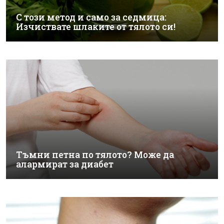
С този метод и само за седмица:
Изчиствате шлаките от тялото си!
Тъмни петна по тялото? Може да
алармират за диабет