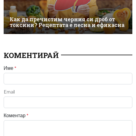
Как да пречистим черния си дроб от
токсини? Рецептата е лесна и ефикасна
КОМЕНТИРАЙ
Име
*
Email
Коментар
*