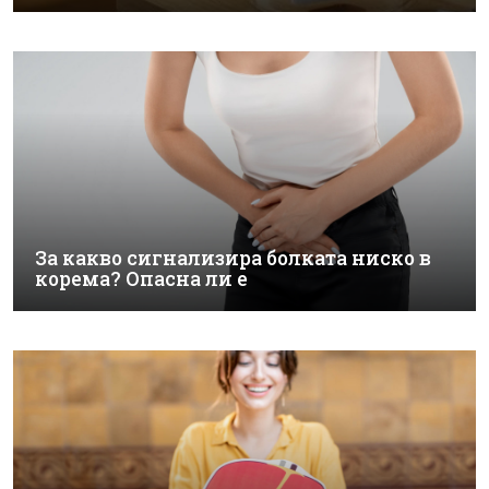
За какво сигнализира болката ниско в
корема? Опасна ли е