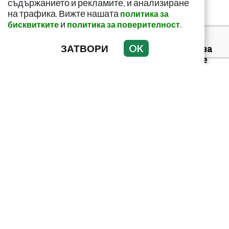
съдържанието и рекламите, и анализиране
на трафика. Вижте нашата
политика за
и
.
бисквитките
политика за поверителност
ЗАТВОРИ
OK
С този метод и само за
седмица: Изчиствате
шлаките от тялото си!
С еликсира на Авицена
забравяте за болестите!
Дори за най-тежките