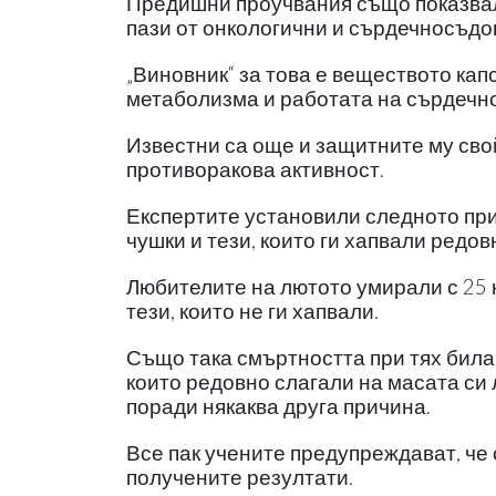
Предишни проучвания също показвал
пази от онкологични и сърдечносъдо
„Виновник“ за това е веществото кап
метаболизма и работата на сърдечн
Известни са още и защитните му сво
противоракова активност.
Експертите установили следното при 
чушки и тези, които ги хапвали редов
Любителите на лютото умирали с 25 
тези, които не ги хапвали.
Също така смъртността при тях била 
които редовно слагали на масата си 
поради някаква друга причина.
Все пак учените предупреждават, че
получените резултати.