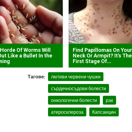
Horde Of Worms Will
Find Papillomas On You
Out Like a Bullet In the
Neck Or Armpit? It's The
ning
First Stage Of...
Тагове:
лютиви червени чушки
сърдечносъдови болести
онкологични болести
рак
атеросклероза
Капсаицин