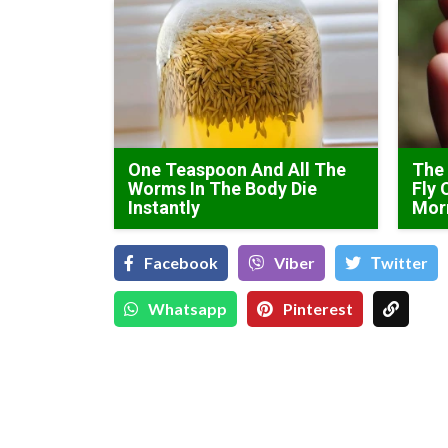
One Teaspoon And All The
The 
Worms In The Body Die
Fly 
Instantly
Mor
Facebook
Viber
Тwitter
Whatsapp
Pinterest