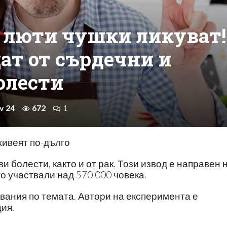
 люти чушки ликуват!
ат от сърдечни и
олести
v 24
672
1
живеят по-дълго
 болести, както и от рак. Този извод е направен 
о участвали над 570 000 човека.
вания по темата. Автори на експеримента е
ия.