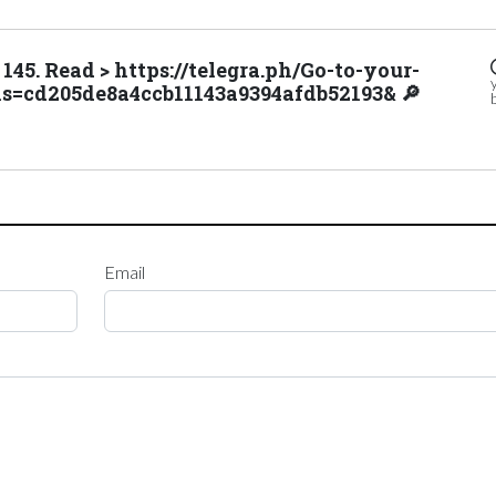
45. Read > https://telegra.ph/Go-to-your-
hs=cd205de8a4ccb11143a9394afdb52193& 🔎
Email