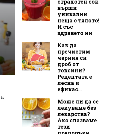
страхотен сок
върши
уникални
неща с тялото!
И със
здравето ни
Как да
пречистим
черния си
дроб от
токсини?
Рецептата е
лесна и
ефикас...
на
Може ли да се
лекуваме без
лекарства?
Ако спазваме
тези
препоръки