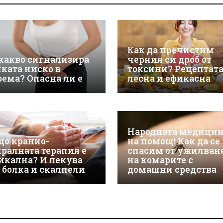
Как да пречистим
 какво сигнализира
черния си дроб от
лката ниско в
токсини? Рецептата
рема? Опасна ли е
лесна и ефикасна
Народната медици
що кранио-
на помощ! Как да се
кралната терапия е
спасим от ужилван
икална? И лекува
на комарите с
з болка и скалпели
домашни средства