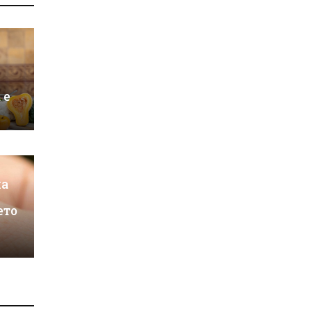
 е
на
ето