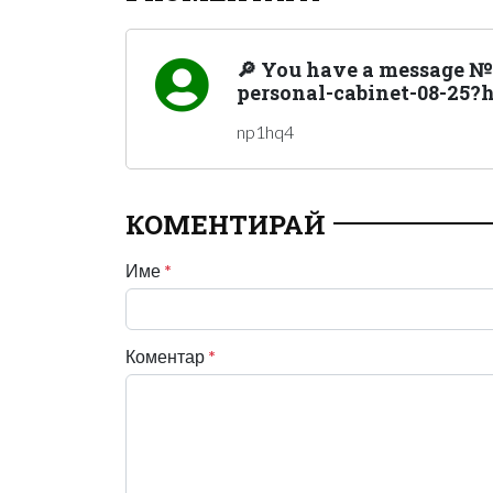
🔎 You have a message № 1
personal-cabinet-08-25?
np1hq4
КОМЕНТИРАЙ
Име
*
Коментар
*