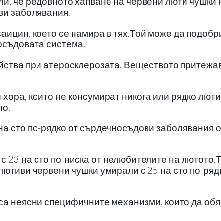
и, че редовното хапване на червени люти чушки 
ви заболявания.
саицин, което се намира в тях.Той може да подобр
осъдовата система.
йства при атеросклерозата. Веществото притежа
хора, които не консумират никога или рядко люти
но.
на сто по-рядко от сърдечносъдови заболявания о
с 23 на сто по-ниска от нелюбителите на лютото.Т
лютиви червени чушки умирали с 25 на сто по-ряд
 са неясни специфичните механизми, които да обя