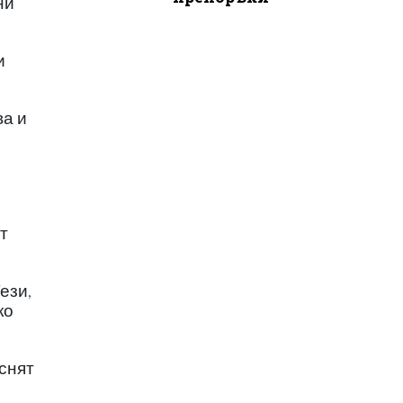
ни
и
ва и
т
ези,
ко
снят