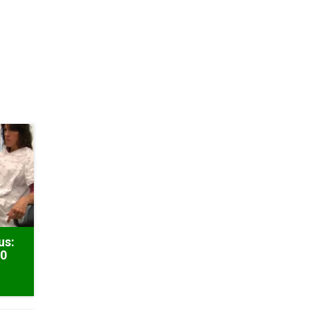
us:
50