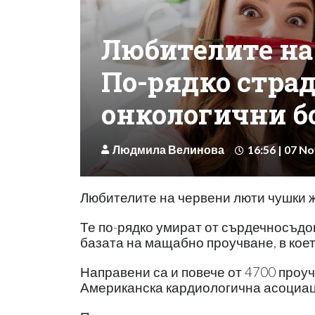
Любителите на
По-рядко страд
онкологични б
Людмила Велинова
16:56 | 07 No
Любителите на червени люти чушки 
Те по-рядко умират от сърдечносъдови
базата на мащабно проучване, в коет
Направени са и повече от 4700 проуч
Американска кардиологична асоциац