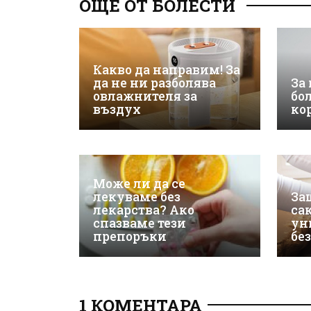
ОЩЕ ОТ БОЛЕСТИ
Какво да направим! За
да не ни разболява
За
овлажнителя за
бо
въздух
ко
Може ли да се
лекуваме без
За
лекарства? Ако
са
спазваме тези
ун
препоръки
бе
1 КОМЕНТАРА