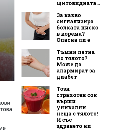
щитовидната...
За какво
сигнализира
болката ниско
в корема?
Опасна ли е
Тъмни петна
по тялото?
Може да
алармират за
диабет
Този
страхотен сок
върши
кови
уникални
 това
неща с тялото!
И със
здравето ни
сме