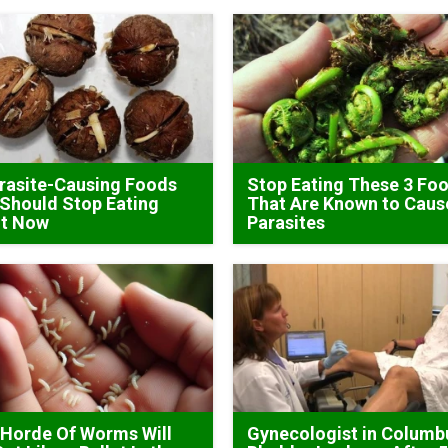
rasite-Causing Foods
Stop Eating These 3 Fo
Should Stop Eating
That Are Known to Caus
ht Now
Parasites
Horde Of Worms Will
Gynecologist in Columb