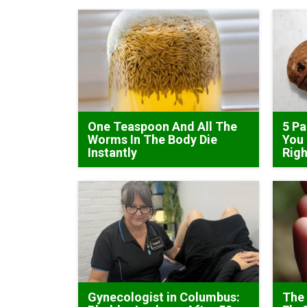
One Teaspoon And All The
5 Pa
Worms In The Body Die
You 
Instantly
Rig
Gynecologist in Columbus:
The 