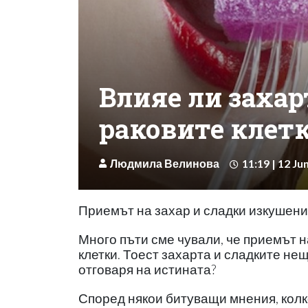
Влияе ли захар
раковите клет
Людмила Велинова
11:19 | 12 Ju
Приемът на захар и сладки изкушени
Много пъти сме чували, че приемът н
клетки. Тоест захарта и сладките не
отговаря на истината?
Според някои битуващи мнения, колк