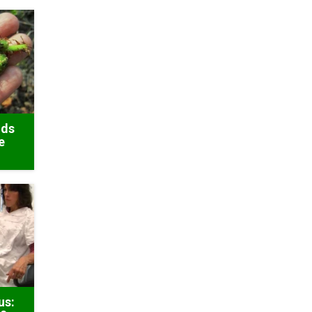
ods
e
us: