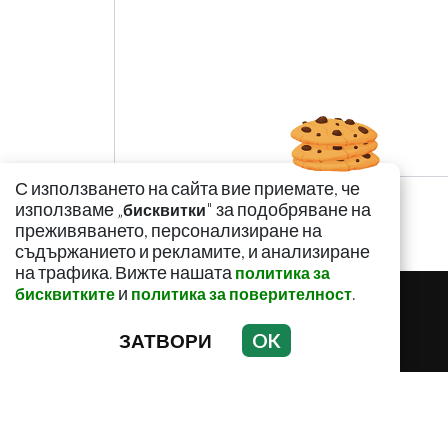
С използването на сайта вие приемате, че
използваме „
" за подобряване на
бисквитки
преживяването, персонализиране на
съдържанието и рекламите, и анализиране
на трафика. Вижте нашата
политика за
и
.
бисквитките
политика за поверителност
ЗАТВОРИ
OK
ЗДРАВНИ НОВИНИ
ЗДРАВНИ СЪВ