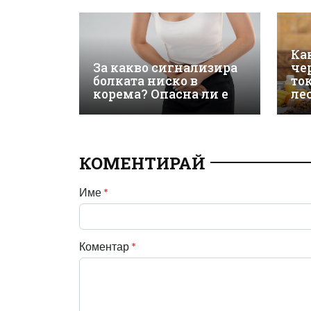
Ка
За какво сигнализира
че
болката ниско в
то
корема? Опасна ли е
ле
КОМЕНТИРАЙ
Име
*
Коментар
*