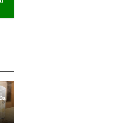
50
За