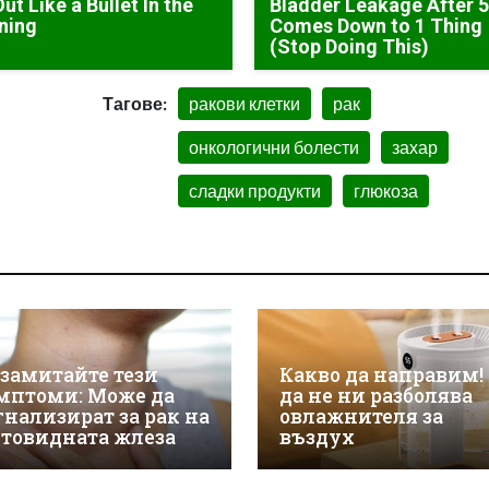
Out Like a Bullet In the
Bladder Leakage After 
ning
Comes Down to 1 Thing
(Stop Doing This)
Тагове:
ракови клетки
рак
онкологични болести
захар
сладки продукти
глюкоза
 замитайте тези
Какво да направим! 
мптоми: Може да
да не ни разболява
гнализират за рак на
овлажнителя за
товидната жлеза
въздух