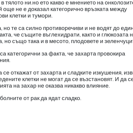
в тялото ни.но ето какво е мнението на онколозит
й още не е доказал категорично връзката между
ови клетки и тумори.
, но те са силно противоречиви и не водят до еди
акта, че същите въглехидрати, както и глюкозата н
, но също така и в месото, плодовете и зеленчуци
са категорични за факта, че захарта провокира
ния.
 се откажат от захарта и сладките изкушения, из
редените клетки не могат да се възстановят. И да с
ията на захар не оказва никакво влияние.
болните от рак да ядат сладко.