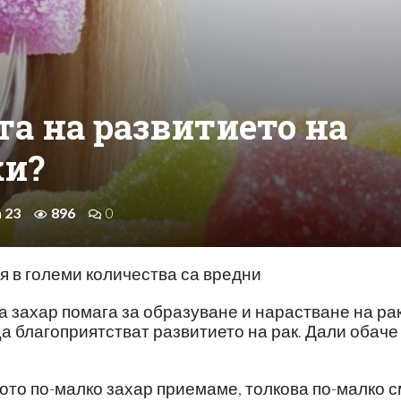
та на развитието на
ки?
n 23
896
0
я в големи количества са вредни
а захар помага за образуване и нарастване на ра
ща благоприятстват развитието на рак. Дали обаче
ото по-малко захар приемаме, толкова по-малко 