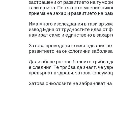
застрашени от развитието на тумори 
тази връзка. По тяхното мнение нико
приема на захар и развитието на рак
Има много изследвания в тази връзка
извод.Една от трудностите идва от ф
намират само и единствено в захарта
Затова проведените изследвания не 
развитието на онкологични заболява
Дали обаче раково болните трябва да
е следния. Те трябва да знаят, че ув
превърнат в здрави, затова консумац
Затова онколозите не забраняват на 