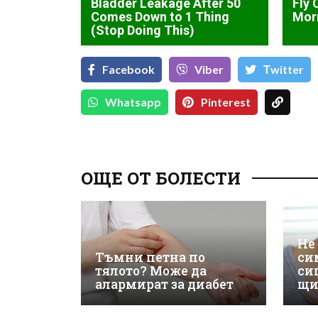
Bladder Leakage After 50
Fly 
Comes Down to 1 Thing
Mor
(Stop Doing This)
Facebook
Viber
Тwitter
Whatsapp
Pinterest
ОЩЕ ОТ БОЛЕСТИ
Не
Тъмни петна по
си
тялото? Може да
си
алармират за диабет
щи