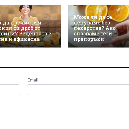
Може ли да се
к да пречистим
лекуваме без
рния си дроб от
лекарства? Ако
ксини? Рецептата е
спазваме тези
сна и ефикасна
препоръки
Email