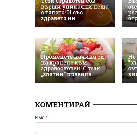
Този страхотен сок
Въ
върши уникални неща
от
с тялото! И със
ре
здравето ни
ог
Променете начина си
Не 
на хранене към
"з
здравословен! С тези
см
„златни“ правила
ки
КОМЕНТИРАЙ
Име
*