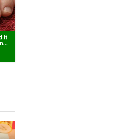
d It
n...