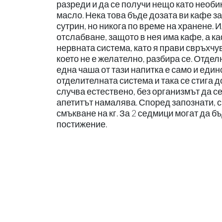
разреди и да се получи нещо като необ
масло. Нека това бъде дозата ви кафе з
сутрин, но никога по време на хранене. 
отслабване, защото в нея има кафе, а ка
нервната система, като я прави свръхчу
което не е желателно, разбира се. Отде
една чаша от тази напитка е само и еди
отделителната система и така се стига до
случва естествено, без организмът да с
апетитът намалява. Според запознати, с
смъкване на кг. За 2 седмици могат да б
постижение.