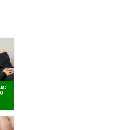
us:
50