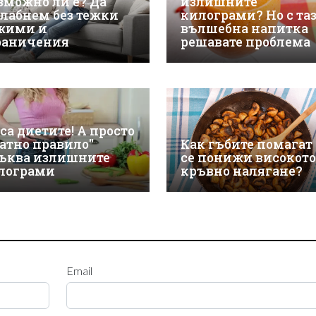
зможно ли е? Да
излишните
слабнем без тежки
килограми? Но с та
жими и
вълшебна напитка
раничения
решавате проблема
са диетите! А просто
латно правило"
Как гъбите помагат
ъква излишните
се понижи високото
лограми
кръвно налягане?
Email