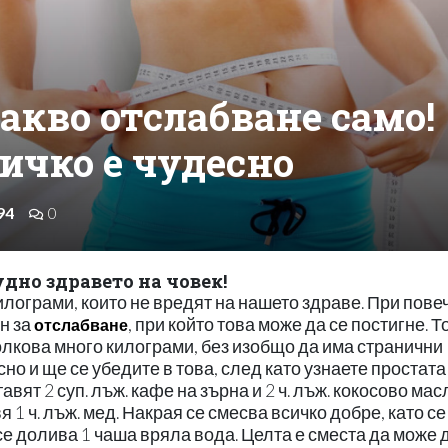
какво отслабване само!
сичко е чудесно
94
0
удно здравето на човек!
илограми, които не вредят на нашето здраве. При пове
н за
, при който това може да се постигне. Т
отслабване
толкова много килограми, без изобщо да има странични
сно и ще се убедите в това, след като узнаете простата
авят 2 суп. лъж. кафе на зърна и 2 ч. лъж. кокосово мас
 1 ч. лъж. мед. Накрая се смесва всичко добре, като се
 се долива 1 чаша вряла вода. Целта е сместа да може 