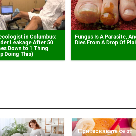
cologist in Columbus:
Fungus Is A Parasite, An
der Leakage After 50
Dies From A Drop Of Plai
es Down to 1 Thing
p Doing This)
Притеснявате се от