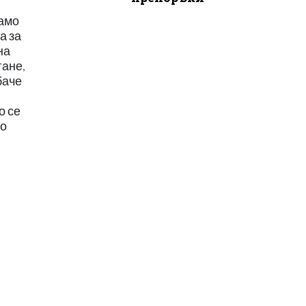
само
а за
на
гане,
баче
о се
но