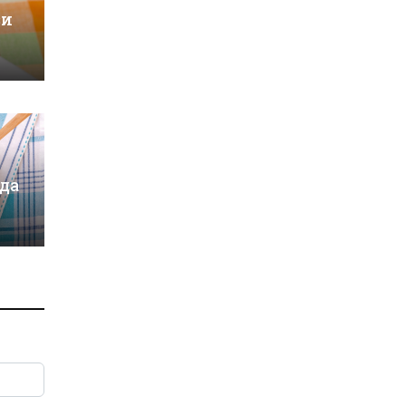
зи
 да