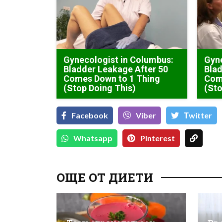
Gynecologist in Columbus:
Gyne
Bladder Leakage After 50
Blad
Comes Down to 1 Thing
Com
(Stop Doing This)
(Sto
Facebook
Viber
Тwitter
Whatsapp
Pinterest
ОЩЕ ОТ ДИЕТИ