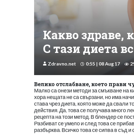
Какво здраве, 
С тази диета в
Zdravno.net
0:55 | 08 Aug 17
2
Велико отслабване, което прави ч
Малко са онези методи за смъкване на к
хора нещата не са свързани, но има начи
става чрез диета, която може да свали 
действия. Да, това се получава много ле
рецепта на този метод. В блендер се пост
Разбиват се умело и след това се прибавя
разбърква. Всичко това се сипва в съд и