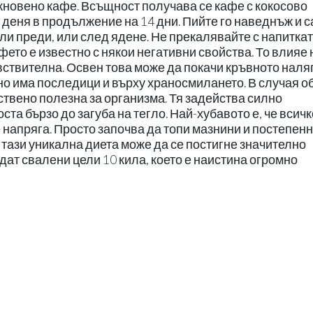
икновено кафе. Всъщност получава се кафе с кокосово
а деня в продължение на 14 дни. Пийте го наведнъж и 
Или преди, или след ядене. Не прекалявайте с напиткат
фето е известно с някои негативни свойства. То влияе 
вствителна. Освен това може да покачи кръвното наля
лно има последици и върху храносмилането. В случая о
нствено полезна за организма. Тя задейства силно
ста бързо до загуба на тегло. Най-хубавото е, че всичк
е напряга. Просто започва да топи мазнини и постепен
 тази уникална диета може да се постигне значително
ъдат свалени цели 10 кила, което е наистина огромно