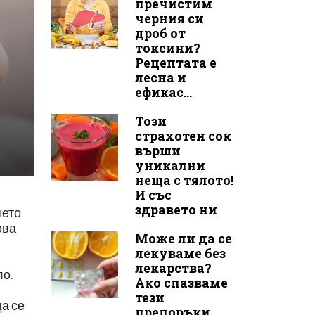
пречистим
черния си
дроб от
токсини?
Рецептата е
лесна и
ефикас...
Този
страхотен сок
върши
уникални
неща с тялото!
И със
здравето ни
чето
ова
Може ли да се
лекуваме без
лекарства?
ло.
Ако спазваме
тези
да се
препоръки