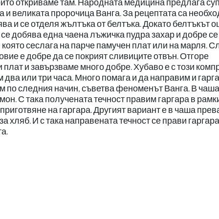
които откриваме там. Народната медицина предлага су
а и великата пророчица Ванга. За рецептата са необх
ява и се отделя жълтъка от белтъка. Докато белтъкът о
о се добява една чаена лъжичка пудра захар и добре се
 която сеслага на парче памучен плат или на марля. С
ловие е добре да се покрият сливиците отвън. Отгоре
 плат и завързваме много добре. Хубаво е с този комп
 два или три часа. Много помага и да направим и гарг
им по следния начин, съветва феноменът Ванга. В чаш
он. С така получената течност правим гаргара в рамк
 приготвяне на гаргара. Другият вариант е в чаша пре
за хляб. И с така направената течност се прави гаргар
а.