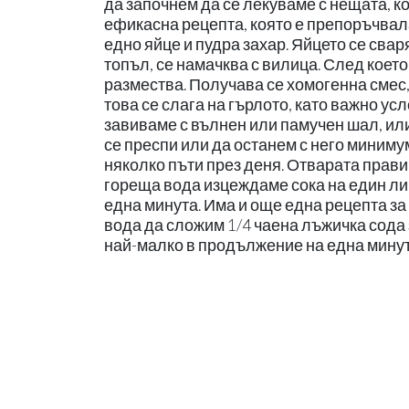
да започнем да се лекуваме с нещата, 
ефикасна рецепта, която е препоръчвал
едно яйце и пудра захар. Яйцето се свар
топъл, се намачква с вилица. След коет
размества. Получава се хомогенна смес,
това се слага на гърлото, като важно ус
завиваме с вълнен или памучен шал, или
се преспи или да останем с него минимум
няколко пъти през деня. Отварата прав
гореща вода изцеждаме сока на един лим
една минута. Има и още една рецепта за
вода да сложим 1/4 чаена лъжичка сода 
най-малко в продължение на една минут