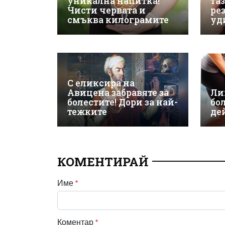
уникална напитка!
та
Чисти червата и
ре
смъква килограмите
уд
С еликсира на
Авицена забравяте за
Ли
болестите! Дори за най-
бо
тежките
де
КОМЕНТИРАЙ
Име
*
Коментар
*