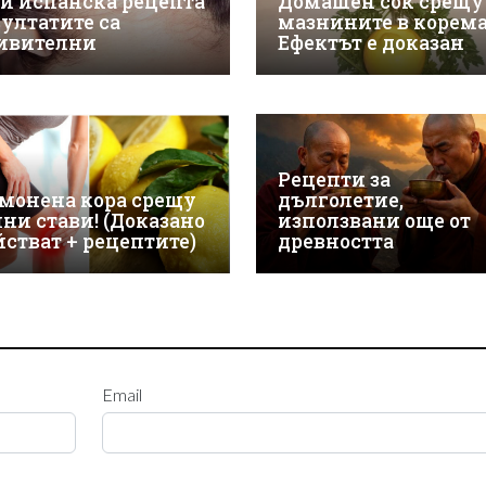
зи испанска рецепта
Домашен сок срещу
зултатите са
мазнините в корема
ивителни
Ефектът е доказан
Рецепти за
монена кора срещу
дълголетие,
лни стави! (Доказано
използвани още от
йстват + рецептите)
древността
Email