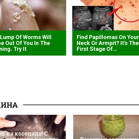
 Lump Of Worms Will
Find Papillomas On You
 Out Of You In The
Neck Or Armpit? It's The
ing. Try It
First Stage Of...
ЦИНА
п на косопада! С