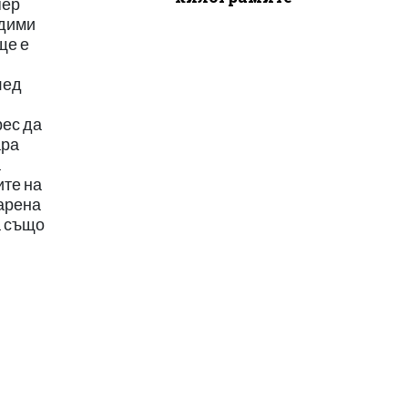
пер
одими
ще е
лед
рес да
ара
а
ите на
варена
а също