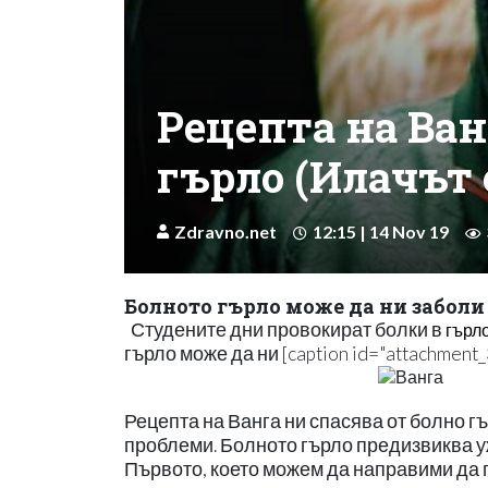
Рецепта на Ван
гърло (Илачът 
Zdravno.net
12:15 | 14 Nov 19
Болното гърло може да ни заболи 
Студените дни провокират болки в
гърл
гърло може да ни [caption id="attachment_3
Рецепта на Ванга ни спасява от болно гъ
проблеми. Болното гърло предизвиква уж
Първото, което можем да направими да 