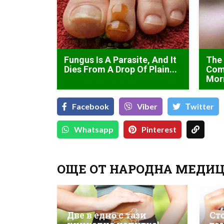
Fungus Is A Parasite, And It
The
Dies From A Drop Of Plain...
Come
Morn
Facebook
Viber
Тwitter
Whatsapp
Pinterest
ОЩЕ ОТ НАРОДНА МЕДИ
Две в едно с тази
Сто