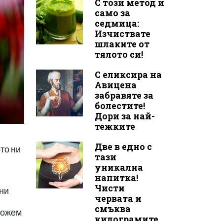
С този метод и
само за
седмица:
Изчиствате
шлаките от
тялото си!
С еликсира на
Авицена
забравяте за
болестите!
Дори за най-
тежките
Две в едно с
то ни
тази
уникална
напитка!
Чисти
вни
червата и
смъква
Можем
килограмите