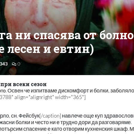
га ни спасява от болно
е лесен и евтин)
343
0
при всеки сезон
. Освен че изпитваме дискомфорт и болки, заболяло
ото
788" align="alignright" width="365"]
рло, сн. Фейсбук[/caption] навлече още куп здравосло
асни болки и често ни е трудно дори да разговаряме.
потърсим спасение е като отворим кухненския шкаф. 