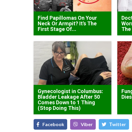
Find Papillomas On Your
Doc
Neck Or Armpit? It's The
Wor
First Stage Of...
The
Gynecologist in Columbus:
Fung
Bladder Leakage After 50
Dies
Comes Down to 1 Thing
(Stop Doing This)
Facebook
Viber
Тwitter