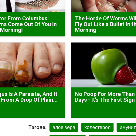
tor From Columbus:
The Horde Of Worms Wil
ms Come Out Of You In
Fly Out Like a Bullet In t
 Morning!
Morning
us Is A Parasite, And It
No Poop For More Than
 From A Drop Of Plain...
Days - It's The First Sign
Тагове:
алое вера
холестерол
имунит