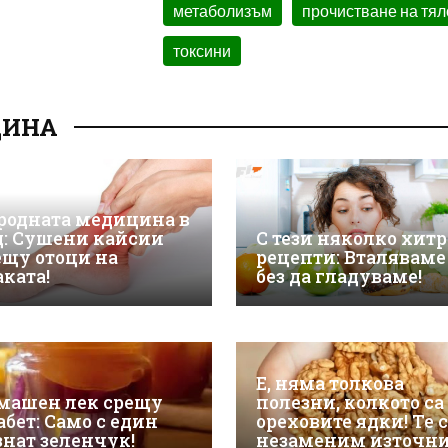
метаболизъм
прочистване на тял
токсини
ЦИНА
родната медицина в
д: Сушени кайсии
С тези няколко хит
ещу отоци на
рецепти: Вталяваме 
аката!
без да гладуваме!
Е, няма толкова
машен лек срещу
полезни, колкото са
абет: Само с един
ореховите ядки! Те 
знат зеленчук!
незаменим източн