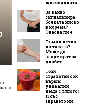
щитовидната...
За какво
сигнализира
болката ниско
в корема?
о
Опасна ли е
Тъмни петна
по тялото?
Може да
алармират за
диабет
Този
страхотен сок
върши
то
уникални
кто и
неща с тялото!
И със
здравето ни