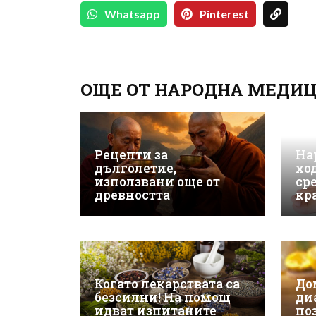
Whatsapp
Pinterest
ОЩЕ ОТ НАРОДНА МЕДИ
Рецепти за
На
дълголетие,
хо
използвани още от
ср
древността
кр
Когато лекарствата са
До
безсилни! На помощ
ди
идват изпитаните
по