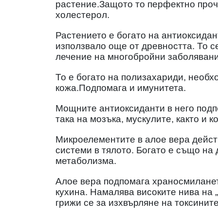
растение.Защото то перфектно проч
холестерол.
Растението е богато на антиоксидант
използвало още от древността. То с
лечение на многобройни заболявани
То е богато на полизахариди, необх
кожа.Подпомага и имунитета.
Мощните антиоксиданти в него подпо
така на мозъка, мускулите, както и к
Микроелементите в алое вера дейст
системи в тялото. Богато е също на
метаболизма.
Алое вера подпомага храносмилането
кухина. Намалява високите нива на 
грижи се за изхвърляне на токсините