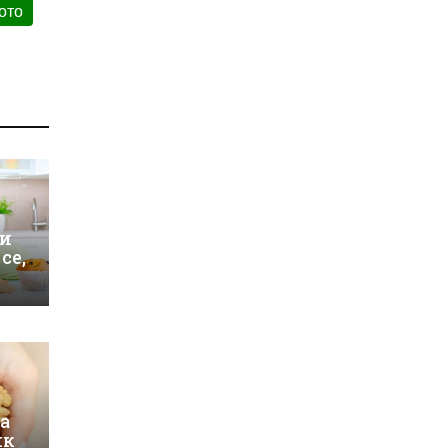
ото
ри
се,
са
ик