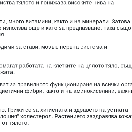
иства тялото и понижава високите нива на
и, много витамини, както и на минерали. Затова 
е използва още и като за предпазване,
така също 
я.
одими за стави, мозък, нервна система и
магат работата на клетките на цялото тяло, съ
ожата.
ват за правилното функциониране на всички орг
 диетични фибри, както и на аминокиселини, важн
. Грижи се за хигиената и здравето на устната
„лошия“ холестерол. Растението заздравява кожа
 от тялото.