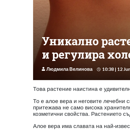
Уникално раст
и регулира хол
Людмила Велинова
10:38 | 12 Ju
Това растение наистина е удивител
То е алое вера и неговите лечебни 
притежава не само висока хранителн
козметични свойства. Растението съ
Алое вера има славата на най-извес