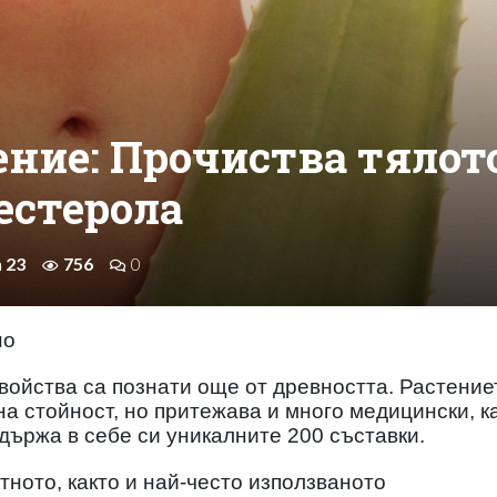
ение: Прочиства тялот
естерола
n 23
756
0
но
свойства са познати още от древността. Растение
а стойност, но притежава и много медицински, ка
държа в себе си уникалните 200 съставки.
тното, както и най-често използваното