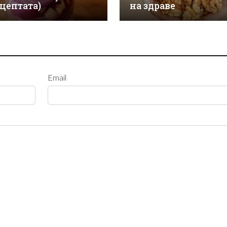
ецептата)
на здраве
Email