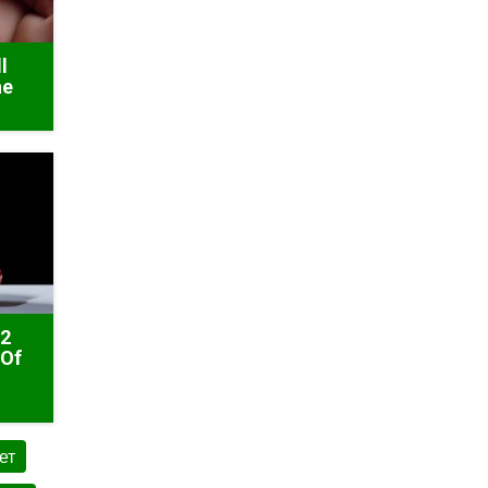
l
he
 2
 Of
ет