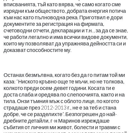
вписванията, тъй като вярва, че само когато сме
изрядни към обществото, добрата енергия потича
към нас като пълноводна река. Приготвил е дори
документите за регистрация на фирмата,
счетоводни отчети, декларации и т.н. , за да се знае,
че работи легално и има всички видове документи,
които му позволяват да упражнява дейността си и
доказват способностите му.
Останах безмълвна, когато без да го питам той ми
каза: “Ниското кръвно още те мъчи, но не толкова,
колкото преди осем-девет години. Косата ти е
доста слаба и оредява по слепоочията, както и на
тила. Онзи тъмния мъж с облото лице, по когото
страдаше през 2012-2013 г., не е за теб и стана
добре, че се разделихте”. Безпогрешен до най-
дребните детайли, г-н Маринов изреждаше
събития от личния ми живот, болести и травми с