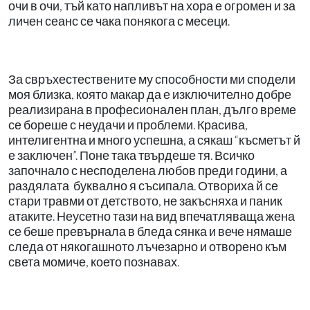
очи в очи, тъй като напливът на хора е огромен и за
личен сеанс се чака понякога с месеци.
За свръхестествените му способности ми сподели
моя близка, която макар да е изключително добре
реализирана в професионален план, дълго време
се бореше с неудачи и проблеми. Красива,
интелигентна и много успешна, а сякаш “късметът й
е заключен”. Поне така твърдеше тя. Всичко
започнало с несподелена любов преди години, а
раздялата
буквално я съсипала. Отвориха й се
стари травми от детството, не закъсняха и паник
атаките. Неусетно тази на вид впечатляваща жена
се беше превърнала в бледа сянка и вече нямаше
следа от някогашното лъчезарно и отворено към
света момиче, което познавах.