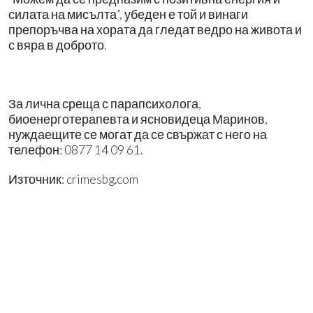
силата на мисълта”, убеден е той и винаги
препоръчва на хората да гледат ведро на живота и
с вяра в доброто.
За лична среща с парапсихолога,
биоенерготерапевта и ясновидеца Маринов,
нуждаещите се могат да се свържат с него на
телефон: 0877 14 09 61.
Източник: crimesbg.com