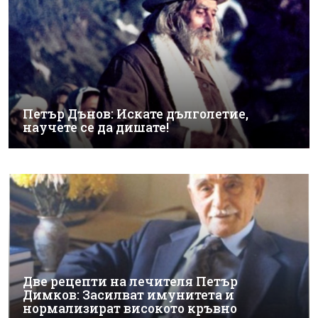
Петър Дънов: Искате дълголетие,
научете се да дишате!
Две рецепти на лечителя Петър
Димков: Засилват имунитета и
нормализират високото кръвно