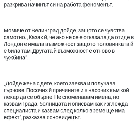
разкрива начинът си на работа феноменът.
Момиче от Велинград дойде, защото се чувства
самотно. „Казах й, че ако не се е отказала да отиде в
Лондон е имала възможност защото половинката й
е била там. Другата й възможност е отново в
чужбина“.
„Дойде жена с дете, което заеква и получава
гърчове. Посочих й причините и я насочих към кой
лекар да се обърне. Не споменавам имена, но
казвам града, болницата и описвам как изглежда
специалиста и казвам след колко време ще има
ефект“, разказва ясновидецът.