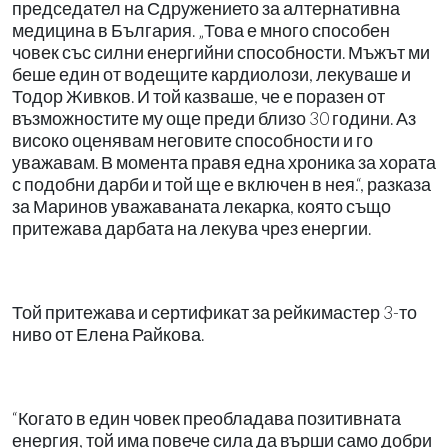
председател на Сдружението за алтернативна
медицина в България. „Това е много способен
човек със силни енергийни способности. Мъжът ми
беше един от водещите кардиолози, лекуваше и
Тодор Живков. И той казваше, че е поразен от
възможностите му още преди близо 30 години. Аз
високо оценявам неговите способности и го
уважавам. В момента правя една хроника за хората
с подобни дарби и той ще е включен в нея.“, разказа
за Маринов уважаваната лекарка, която също
притежава дарбата на лекува чрез енергии.
Той притежава и сертификат за рейкимастер 3-то
ниво от Елена Райкова.
“Когато в един човек преобладава позитивната
енергия, той има повече сила да върши само добри