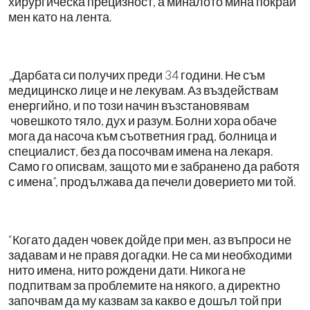
хирургическа прецизност, а миналото мина покрай
мен като на лента.
„Дарбата си получих преди 34 години. Не съм
медицинско лице и не лекувам. Аз въздействам
енергийно, и по този начин възстановявам
човешкото тяло, дух и разум. Болни хора обаче
мога да насоча към съответния град, болница и
специалист, без да посочвам имена на лекаря.
Само го описвам, защото ми е забранено да работя
с имена”, продължава да печели доверието ми той.
“Когато даден човек дойде при мен, аз въпроси не
задавам и не правя догадки. Не са ми необходими
нито имена, нито рождени дати. Никога не
подпитвам за проблемите на някого, а директно
започвам да му казвам за какво е дошъл той при