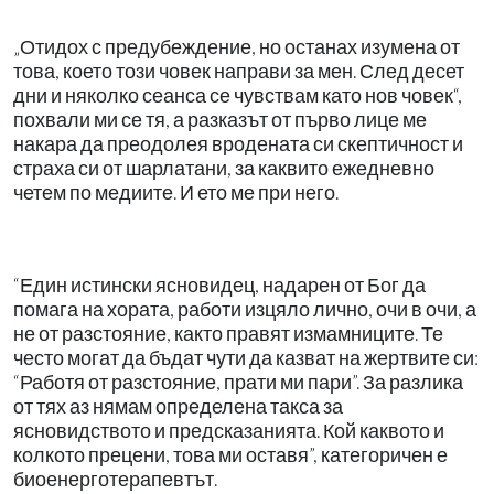
„Отидох с предубеждение, но останах изумена от
това, което този човек направи за мен. След десет
дни и няколко сеанса се чувствам като нов човек“,
похвали ми се тя, а разказът от първо лице ме
накара да преодолея вродената си скептичност и
страха си от шарлатани, за каквито ежедневно
четем по медиите. И ето ме при него.
“Един истински ясновидец, надарен от Бог да
помага на хората, работи изцяло лично, очи в очи, а
не от разстояние, както правят измамниците. Те
често могат да бъдат чути да казват на жертвите си:
“Работя от разстояние, прати ми пари”. За разлика
от тях аз нямам определена такса за
ясновидството и предсказанията. Кой каквото и
колкото прецени, това ми оставя”, категоричен е
биоенерготерапевтът.