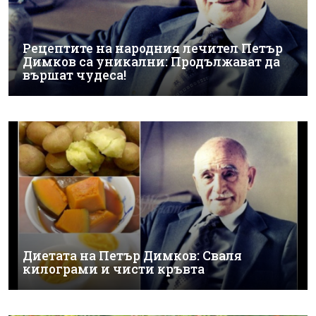
Рецептите на народния лечител Петър
Димков са уникални: Продължават да
вършат чудеса!
Диетата на Петър Димков: Сваля
килограми и чисти кръвта