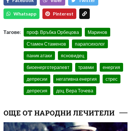
Facebook
Viber
Тwitter
Whatsapp
Pinterest
Тагове:
проф. Връбка Орбецова
Маринов
Стамен Стаменов
парапсихолог
паник атаки
ясновидец
биоенерготерапевт
травми
енергия
депресии
негативна енергия
стрес
депресия
доц. Вера Точева
ОЩЕ ОТ НАРОДНИ ЛЕЧИТЕЛИ