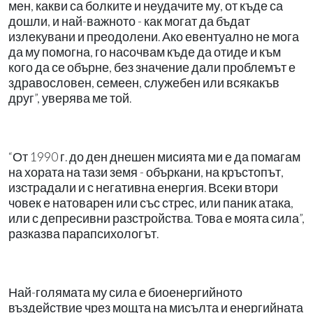
мен, какви са болките и неудачите му, от къде са
дошли, и най-важното - как могат да бъдат
излекувани и преодолени. Ако евентуално не мога
да му помогна, го насочвам къде да отиде и към
кого да се обърне, без значение дали проблемът е
здравословен, семеен, служебен или всякакъв
друг”, уверява ме той.
“От 1990 г. до ден днешен мисията ми е да помагам
на хората на тази земя - объркани, на кръстопът,
изстрадали и с негативна енергия. Всеки втори
човек е натоварен или със стрес, или паник атака,
или с депресивни разстройства. Това е моята сила”,
разказва парапсихологът.
Най-голямата му сила е биоенергийното
въздействие чрез мощта на мисълта и енергийната