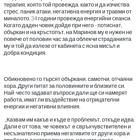
терапия, която той провежда, както и да изчиства
стрес, паник атаки, негативна енергия и травми от
миналото. 34 години провежда енергийни сеанси.
Когато даден човек дойде при него - потиснат,
объркан и на кръстопът, на Маринов му е нужен не
повече от половин час за да облекчи страданията
му и той да излезе от кабинета с ясна мисъл и
добра кондиция.
Обикновено го търсят объркани, самотни, отчаяни
хора. Други питат за половинките и близките си.
Най-често задават въпроси дали ще си намерят
работа, имат ли въздействие на отрицателни
енергии и негативни влияния.
„Казвам им какъв и къде е проблемът, откъде идва.
Дали е от това, че човекът е свръхчувствителен и
несъзнателно приема негативите от други хора и