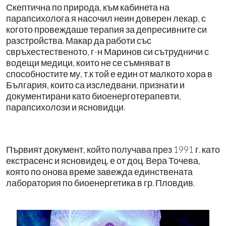
Скептична по природа, към кабинета на
парапсихолога я насочил неин доверен лекар, с
когото провеждаше терапия за депресивните си
разстройства. Макар да работи със
свръхестественото, г-н Маринов си сътрудничи с
водещи медици, които не се съмняват в
способностите му, т.к той е един от малкото хора в
България, които са изследвани, признати и
документирани като биоенерготерапевти,
парапсихолози и ясновидци.
Първият документ, който получава през 1991 г. като
екстрасенс и ясновидец, е от доц. Вера Точева,
която по онова време завежда единствената
лаборатория по биоенергетика в гр. Пловдив.