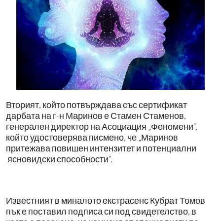
Вторият, който потвърждава със сертификат
дарбата на г-н Маринов е Стамен Стаменов,
генерален директор на Асоциация „Феномени“,
който удостоверява писмено, че „Маринов
притежава повишен интензитет и потенциални
ясновидски способности“.
Известният в миналото екстрасенс Кубрат Томов
пък е поставил подписа си под свидетелство, в