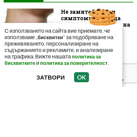
Не замитайте тези
симптоми: Може да
сигнализират за рак на
С използването на сайта вие приемате, че
щитовидната...
използваме „
" за подобряване на
бисквитки
преживяването, персонализиране на
съдържанието и рекламите, и анализиране
на трафика. Вижте нашата
политика за
и
.
бисквитките
политика за поверителност
Тъмни петна по
тялото? Може да
ЗАТВОРИ
OK
алармират за диабет
Домашен сок срещу
мазнините в корема!
Ефектът е доказан