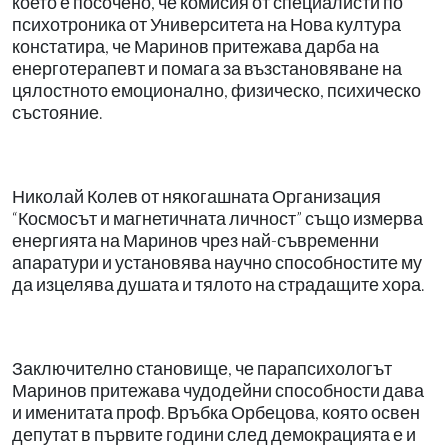
което е посочено, че комисия от специалисти по
психотроника от Университета на Нова култура
констатира, че Маринов притежава дарба на
енерготерапевт и помага за възстановяване на
цялостното емоционално, физическо, психическо
състояние.
Николай Колев от някогашната Организация
“Космосът и магнетичната личност” също измерва
енергията на Маринов чрез най-съвременни
апаратури и установява научно способностите му
да изцелява душата и тялото на страдащите хора.
Заключително становище, че парапсихологът
Маринов притежава чудодейни способности дава
и именитата проф. Връбка Орбецова, която освен
депутат в първите години след демокрацията е и