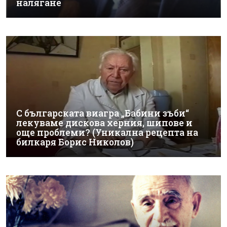
налягане
С българската виагра „Бабини зъби“
лекуваме дискова херния, шипове и
още проблеми? (Уникална рецепта на
билкаря Борис Николов)