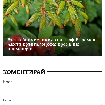
Вълшебният еликсир на проф. Ефремов:
Чисти кръвта, черния дроб и ни
подмладява
КОМЕНТИРАЙ
Име
*
Email