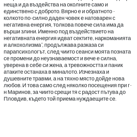
неща и да въздейства на околните само и
единствено с доброто. Вярно е и обратното -
колкото по-силно даден човек е натоварен с
негативна енергия, толкова повече сила има да
върши злини. Именно под въздействието на
негативната енергия идват сектите, наркоманията
и алкохолизма”, продължава разказа си
парапсихологът, след чиито сеанси моята позната
се промени до неузнаваемост и вече е силна,
уверена в себе си жена, а тревожността и паник
атаките останаха в миналото. Изчезнаха и
душевните травми, а на тяхно място дойде нова
любов. И това само след няколко посещения при г-
н Маринов, за чиито срещи тя с радост пътува до
Пловдив, където той приема нуждаещите се.