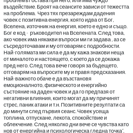
проблемът остава при него, или има чуждо
въздействие. Броят на сеансите зависи от тежестта
на проблема. Чрез тях презареждам дадения
човек с позитивна енергия, която идва от Бог,
Вселена, източник на енергия, което е едно и също.
Бог е код - ръководител на Вселената. След това,
ако човек има някакви въпроси ми ги задава , аз се
съсредоточавам и му отговарям с подробности.
Най-голямата ми сила е да му кажа знакови неща
от миналото и настоящето, с което да се докажа
пред него. След това вече говоря за бъдещето,
отговарям на въпросите му и правя предсказания.
Най-важното обаче е да възстановя
емоционалното, физическото и енергийно
състояние на даден човек и да го предпазя от
негативни влияния, които могат да му причинят
стрес, паник атаки и т.н. Позитивните резултати са
до минути след първия сеанс. Човек усеща
топлина, отпускане, лекота, спокойствие и
облекчение. След няколко дни вече се чувства като
нов от енергийна и психологическа гледна точка“,