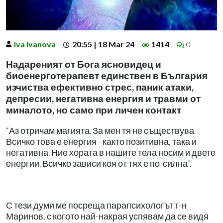
Iva Ivanova
20:55 | 18 Mar 24
1414
0
Надареният от Бога ясновидец и
биоенерготерапевт единствен в България
изчиства ефективно стрес, паник атаки,
депресии, негативна енергия и травми от
миналото, но само при личен контакт
“Аз отричам магията. За мен тя не съществува.
Всичко това е енергия - както позитивна, така и
негативна. Ние хората в нашите тела носим и двете
енергии. Всичко зависи коя от тях е по-силна”.
С тези думи ме посреща парапсихологът г-н
Маринов, с когото най-накрая успявам да се видя