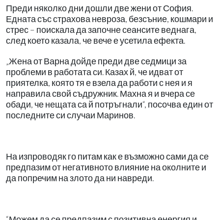
Преди няколко дни дошли две жени от София.
Едната със страхова невроза, безсъние, кошмари и
стрес – поискала да започне сеансите веднага,
след което казала, че вече е усетила ефекта.
„Жена от Варна дойде преди две седмици за
проблеми в работата си. Казах й, че идват от
приятелка, която тя е взела да работи с нея и я
направила свой съдружник. Махна я и вчера се
обади, че нещата са й потръгнали“, посочва един от
последните си случаи Маринов.
На изпроводяк го питам как е възможно сами да се
предпазим от негативното влияние на околните и
да попречим на злото да ни навреди.
“Можем да се предпазим с позитивна енергия и