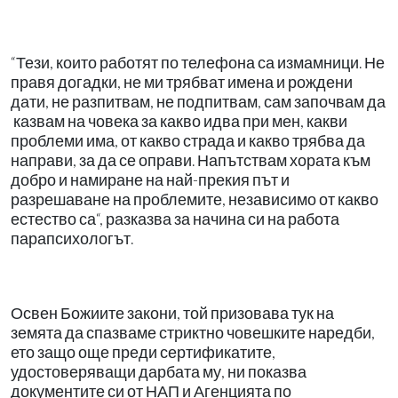
“Тези, които работят по телефона са измамници. Не
правя догадки, не ми трябват имена и рождени
дати, не разпитвам, не подпитвам, сам започвам да
казвам на човека за какво идва при мен, какви
проблеми има, от какво страда и какво трябва да
направи, за да се оправи. Напътствам хората към
добро и намиране на най-прекия път и
разрешаване на проблемите, независимо от какво
естество са“, разказва за начина си на работа
парапсихологът.
Освен Божиите закони, той призовава тук на
земята да спазваме стриктно човешките наредби,
ето защо още преди сертификатите,
удостоверяващи дарбата му, ни показва
документите си от НАП и Агенцията по