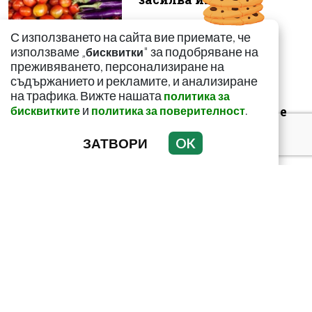
С използването на сайта вие приемате, че
използваме „
" за подобряване на
бисквитки
преживяването, персонализиране на
съдържанието и рекламите, и анализиране
Как да пречистим
на трафика. Вижте нашата
политика за
черния си дроб от
и
.
бисквитките
политика за поверителност
токсини? Рецептата е
лесна и ефикас...
ЗАТВОРИ
OK
Пържените картофи
подобряват ли
паметта? Или повече
вредят на здравето...