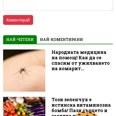
НАЙ-ЧЕТЕНИ
НАЙ-КОМЕНТИРАНИ
Народната медицина
на помощ! Как да се
спасим от ужилването
на комарит...
Този зеленчук е
истинска витаминозна
бомба! Пази сърцето и
засилва иму...