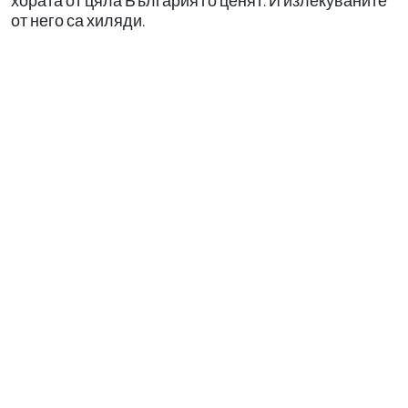
хората от цяла България го ценят. И излекуваните
от него са хиляди.