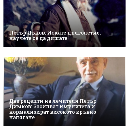
Петър Дънов: Искате дълголетие,
научете се да дишате!
Две рецепти на лечителя Петър
Димков: Засилват имунитета и
С българската виагра „Бабини зъби“
нормализират високото кръвно
лекуваме дискова херния, шипове и
налягане
още проблеми? (Уникална рецепта на
билкаря Борис Николов)