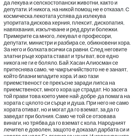
да лекува и селскостопански животни, както и
депутати. И никога, на никой помощ не е отказал. С
космическа лекотата успява да излекува
упоритата дискова херния, плексит, дископатия,
навяхвания, изкълчване и ред други болежки.
Примерите са много, лекувал е професори,
депутати, министри и разбира се, обикновени хора.
За него и болката всички са равни. След неговите
златни ръце хората стават и тръгват, все едно
никога не ги е боляло. Бай Хасан Алиосман се
притеснява само, че чакръкчийството не е занаят,
който блазни младите хора. И ако тази
приемственост се прекъсне заради липса на
приемственост, много хора ще страдат. Но засега
той прави това което умее най-добре-да помага на
хората с цялото си сърце и душа. При него не само
хората отиват, но и могат да го вземат, за да го
заведат при болния. Само че той се отзовава
винаги, но трябва да го вземат с кола. Народният
лечител е доволен, защото е доказал дарбата си и