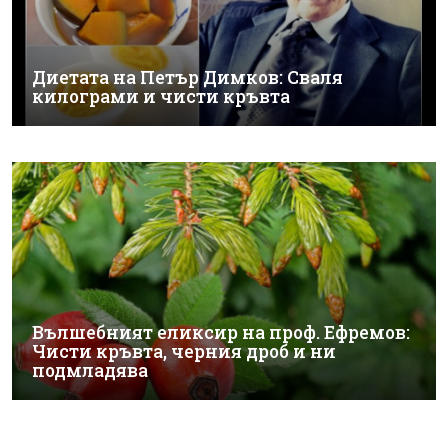
Диетата на Петър Димков: Сваля
килограми и чисти кръвта
Вълшебният еликсир на проф. Ефремов:
Чисти кръвта, черния дроб и ни
подмладява