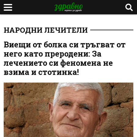
НАРОДНИ ЛЕЧИТЕЛИ
Виещи от болка си тръгват от
него като преродени: За
лечението си феномена не
взима и стотинка!