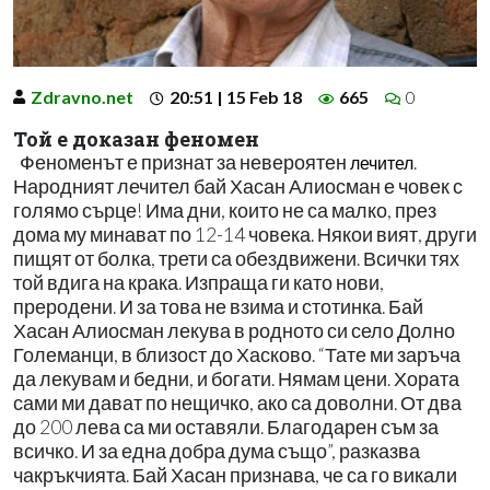
Zdravno.net
20:51 | 15 Feb 18
665
0
Той е доказан феномен
Феноменът е признат за невероятен
.
лечител
Народният лечител бай Хасан Алиосман е човек с
голямо сърце! Има дни, които не са малко, през
дома му минават по 12-14 човека. Някои вият, други
пищят от болка, трети са обездвижени. Всички тях
той вдига на крака. Изпраща ги като нови,
преродени. И за това не взима и стотинка. Бай
Хасан Алиосман лекува в родното си село Долно
Големанци, в близост до Хасково. “Тате ми заръча
да лекувам и бедни, и богати. Нямам цени. Хората
сами ми дават по нещичко, ако са доволни. От два
до 200 лева са ми оставяли. Благодарен съм за
всичко. И за една добра дума също”, разказва
чакръкчията. Бай Хасан признава, че са го викали