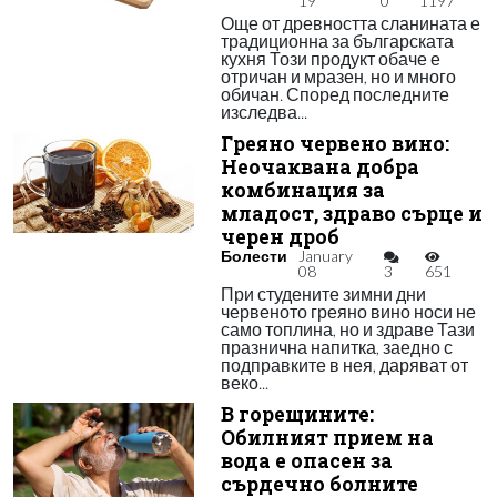
19
0
1197
Още от древността сланината е
традиционна за българската
кухня Този продукт обаче е
отричан и мразен, но и много
обичан. Според последните
изследва...
Греяно червено вино:
Неочаквана добра
комбинация за
младост, здраво сърце и
черен дроб
Болести
January
08
3
651
При студените зимни дни
червеното греяно вино носи не
само топлина, но и здраве Тази
празнична напитка, заедно с
подправките в нея, даряват от
веко...
В горещините:
Обилният прием на
вода е опасен за
сърдечно болните