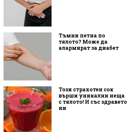
Тъмни петна по
тялото? Може да
алармират за диабет
Този страхотен сок
върши уникални неща
с тялото! И със здравето
ни