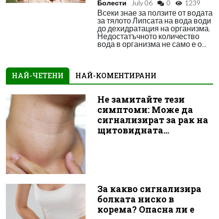
Болести
July 06
0
1239
Всеки знае за ползите от водата
за тялото Липсата на вода води
до дехидратация на организма.
Недостатъчното количество
вода в организма не само е о...
НАЙ-ЧЕТЕНИ
НАЙ-КОМЕНТИРАНИ
Не замитайте тези
симптоми: Може да
сигнализират за рак на
щитовидната...
За какво сигнализира
болката ниско в
корема? Опасна ли е