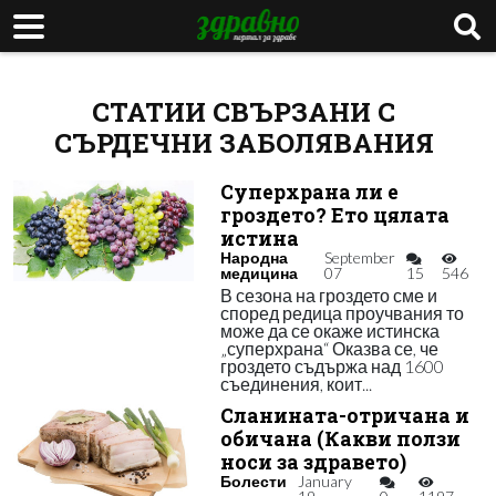
СТАТИИ СВЪРЗАНИ С
СЪРДЕЧНИ ЗАБОЛЯВАНИЯ
Суперхрана ли е
гроздето? Ето цялата
истина
Народна
September
медицина
07
15
546
В сезона на гроздето сме и
според редица проучвания то
може да се окаже истинска
„суперхрана“ Оказва се, че
гроздето съдържа над 1600
съединения, коит...
Сланината-отричана и
обичана (Какви ползи
носи за здравето)
Болести
January