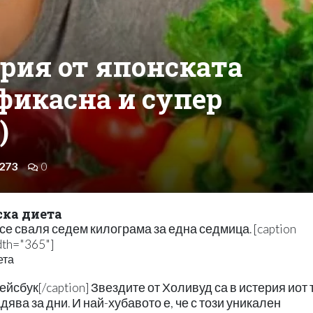
рия от японската
ефикасна и супер
)
273
0
ска диета
я се сваля седем килограма за една седмица. [caption
dth="365"]
ейсбук[/caption] Звездите от Холивуд са в истерия иот 
дява за дни. И най-хубавото е, че с този уникален