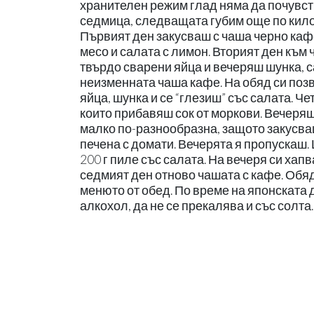
хранителен режим глад няма да почувств
седмица, следващата губим още по кило
Първият ден закусваш с чаша черно каф
месо и салата с лимон. Вторият ден към
твърдо сварени яйца и вечеряш шунка, с
неизменната чаша кафе. На обяд си поз
яйца, шунка и се “глезиш” със салата. Ч
които прибавяш сок от моркови. Вечеряш 
малко по-разнообразна, защото закусваш
печена с домати. Вечерята я пропускаш. 
200 г пиле със салата. На вечеря си хап
седмият ден отново чашата с кафе. Обя
менюто от обед. По време на японската ди
алкохол, да не се прекалява и със солта.