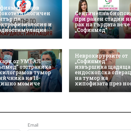
офиямед“ с нов
сокотехнологичен
Сентинелна биопси
нтър по
при ранен стадии н
ектрофизиология и
рак на гърдата вече 
рдиостимулация
„Софиямед“
Неврохирурзите от
кари от УМБАЛ
„Софиямед“
ълмед“ отстраниха
извършиха щадяща
-килограмов тумор
ендоскопска опера
 яйчника на 18-
на тумор на
дишно момиче
хипофизата през но
Email