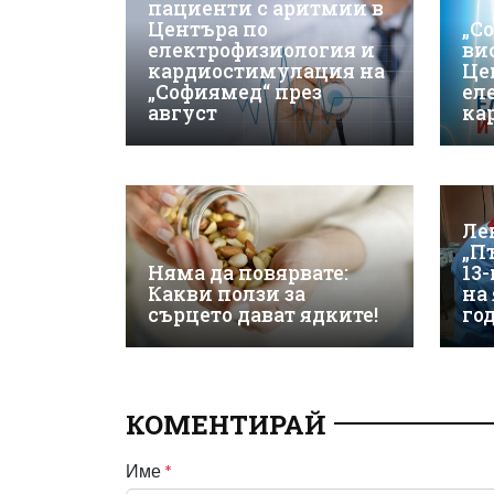
пациенти с аритмии в
Центъра по
„С
електрофизиология и
ви
кардиостимулация на
Це
„Софиямед“ през
ел
август
ка
Ле
„П
Няма да повярвате:
13
Какви ползи за
на
сърцето дават ядките!
го
КОМЕНТИРАЙ
Име
*