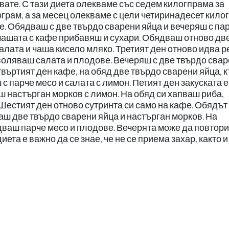
ате. С тази диета олекваме със седем килогпрама за
грам, а за месец олекваме с цели четиринадесет кило
е. Обядваш с две твърдо сварени яйца и вечеряш с па
 чашата с кафе прибавяш и сухари. Обядваш отново дв
алата и чаша кисело мляко. Третият ден отново идва р
воляваш салата и плодове. Вечеряш с две твърдо сва
етвъртият ден кафе, на обяд две твърдо сварени яйца, 
с парче месо и салата с лимон. Петият ден закуската е
 настърган морков с лимон. На обяд си хапваш риба,
Шестият ден отново сутринта си само на кафе. Обядът 
ваш две твърдо сварени яйца и настърган морков. На
дваш парче месо и плодове. Вечерята може да повтор
ета е важно да се знае, че не се приема захар, както и