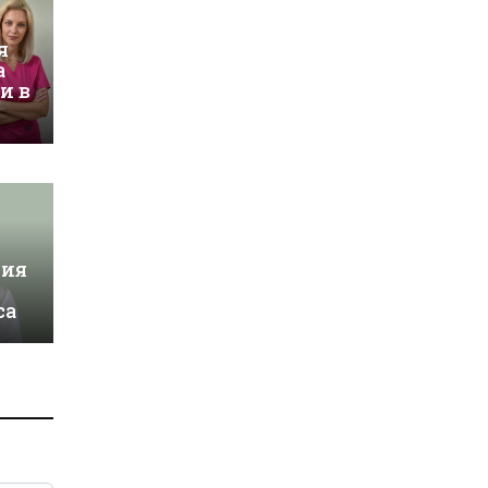
я
а
и в
ция
са