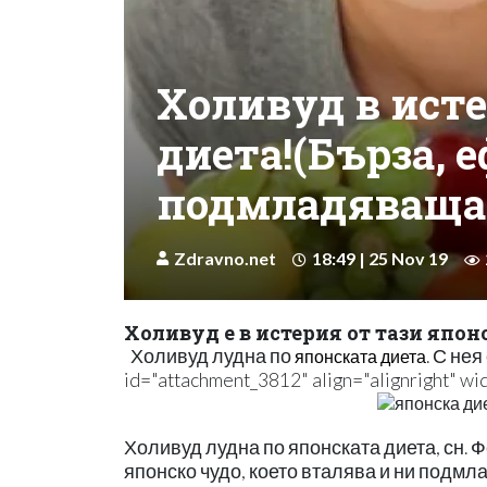
Холивуд в исте
диета!(Бърза, 
подмладяваща
Zdravno.net
18:49 | 25 Nov 19
Холивуд е в истерия от тази япон
Холивуд лудна по
. С не
японската диета
id="attachment_3812" align="alignright" wi
Холивуд лудна по японската диета, сн. Ф
японско чудо, което вталява и ни подмла