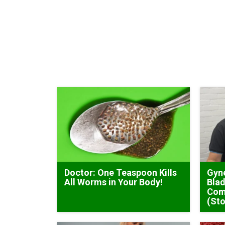
Doctor: One Teaspoon Kills
Gyne
All Worms in Your Body!
Blad
Com
(Sto