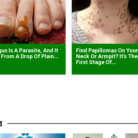
us Is A Parasite, And It
Find Papillomas On You
 From A Drop Of Plain...
Neck Or Armpit? It's The
First Stage Of...
И