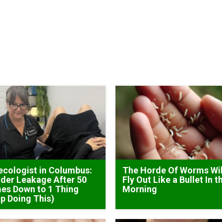
cologist in Columbus:
The Horde Of Worms Wil
der Leakage After 50
Fly Out Like a Bullet In t
es Down to 1 Thing
Morning
p Doing This)