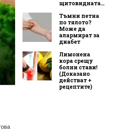
щитовидната...
Тъмни петна
по тялото?
Може да
алармират за
диабет
Лимонена
кора срещу
болни стави!
(Доказано
действат +
рецептите)
това