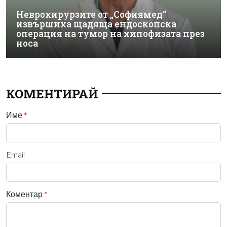
Неврохирурзите от „Софиямед“
извършиха щадяща ендоскопска
операция на тумор на хипофизата през
носа
КОМЕНТИРАЙ
Име
*
Email
Коментар
*