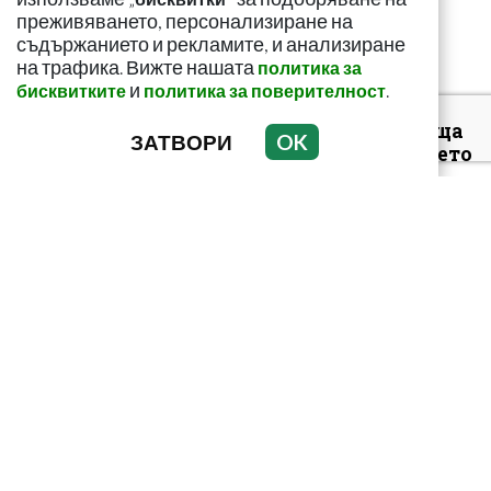
преживяването, персонализиране на
съдържанието и рекламите, и анализиране
на трафика. Вижте нашата
политика за
и
.
бисквитките
политика за поверителност
Този страхотен сок
върши уникални неща
ЗАТВОРИ
OK
с тялото! И със здравето
ни
Как да пречистим
черния си дроб от
токсини? Рецептата е
лесна и ефикас...