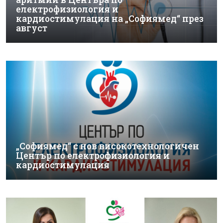
електрофизиология и
кардиостимулация на „Софиямед“ през
август
„Софиямед“ с нов високотехнологичен
Център по електрофизиология и
кардиостимулация