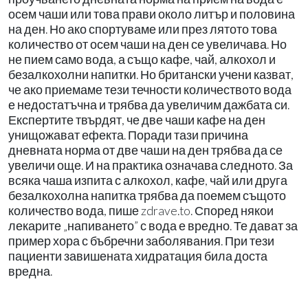
осем чаши или това прави около литър и половина
на ден. Но ако спортуваме или през лятото това
количество от осем чаши на ден се увеличава. Но
не пием само вода, а също кафе, чай, алкохол и
безалкохолни напитки. Но британски учени казват,
че ако приемаме тези течности количеството вода
е недостатъчна и трябва да увеличим дажбата си.
Експертите твърдят, че две чаши кафе на ден
унищожават ефекта. Поради тази причина
дневната норма от две чаши на ден трябва да се
увеличи още. И на практика означава следното. За
всяка чаша изпита с алкохол, кафе, чай или друга
безалкохолна напитка трябва да поемем същото
количество вода, пише zdrave.to. Според някои
лекарите „напиването” с вода е вредно. Те дават за
пример хора с бъбречни заболявания. При тези
пациенти завишената хидратация била доста
вредна.