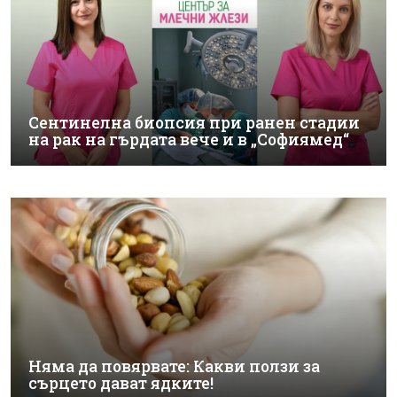
Сентинелна биопсия при ранен стадии
на рак на гърдата вече и в „Софиямед“
Няма да повярвате: Какви ползи за
сърцето дават ядките!