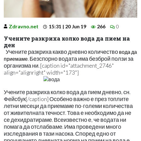
Zdravno.net
15:31 | 20 Jun 19
266
0
Учените разкриха колко вода да пием на
ден
Учените разкриха какво дневно количество
вода да
. Безспорно водата има безброй ползи за
приемаме
организма ни. [caption id="attachment_2746"
align="alignright" width="173"]
Учените разкриха колко вода да пием дневно, сн.
Фейсбук[/caption] Особено важно е през топлите
летни месеци да приемаме по-големи количества
от живителната течност. Това е необходимо да не
се дехидратираме. Всеизвестно е, че водата ни
помага да отслабваме. Има проведени много
изследвания в тази насока. Според едно от
проучването дневната норма на прием на вода е