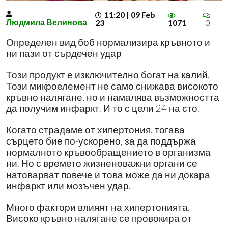
11:20 | 09 Feb
Людмила Велинова
23
1071
0
Определен вид боб нормализира кръвното и
ни пази от сърдечен удар
Този продукт е изключително богат на калий.
Този микроелемент не само снижава високото
кръвно налягане, но и намалява възможността
да получим инфаркт. И то с цели 24 на сто.
Когато страдаме от хипертония, тогава
сърцето бие по-ускорено, за да поддържа
нормалното кръвообращението в организма
ни. Но с времето жизненоважни органи се
натоварват повече и това може да ни докара
инфаркт или мозъчен удар.
Много фактори влияят на хипертонията.
Високо кръвно налягане се провокира от