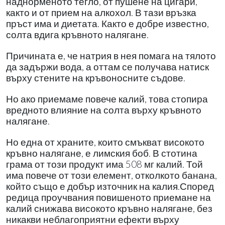
наднорменото тегло, от пушене на цигари,
както и от прием на алкохол. В тази връзка
пръст има и диетата. Както е добре известно,
солта вдига кръвното налягане.
Причината е, че натрия в нея помага на тялото
да задържи вода, а оттам се получава натиск
върху стените на кръвоносните съдове.
Но ако приемаме повече калий, това стопира
вредното влияние на солта върху кръвното
налягане.
Но една от храните, които смъкват високото
кръвно налягане, е лимския боб. В стотина
грама от този продукт има 508 мг калий. Той
има повече от този елемент, отколкото банана,
който също е добър източник на калия.Според
редица проучвания повишеното приемане на
калий снижава високото кръвно налягане, без
никакви неблагоприятни ефекти върху