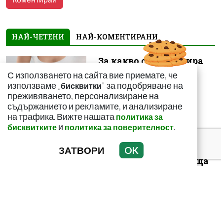
НАЙ-ЧЕТЕНИ
НАЙ-КОМЕНТИРАНИ
За какво сигнализира
болката ниско в
С използването на сайта вие приемате, че
корема? Опасна ли е
използваме „
" за подобряване на
бисквитки
преживяването, персонализиране на
съдържанието и рекламите, и анализиране
на трафика. Вижте нашата
политика за
и
.
бисквитките
политика за поверителност
ЗАТВОРИ
OK
Този страхотен сок
върши уникални неща
с тялото! И със здравето
ни