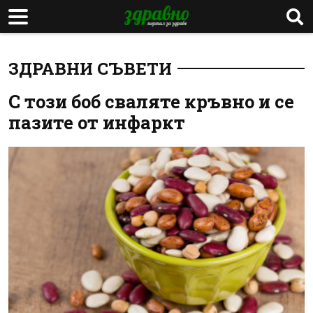
ЗДРАВНИ СЪВЕТИ
С този боб сваляте кръвно и се
пазите от инфаркт