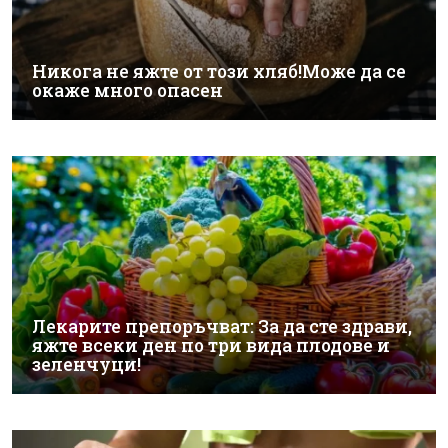
Никога не яжте от този хляб!Може да се
окаже много опасен
Лекарите препоръчват: За да сте здрави,
яжте всеки ден по три вида плодове и
зеленчуци!