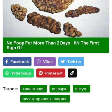
No Poop For More Than 2 Days - It's The First
Sign Of
Facebook
Viber
Тwitter
Whatsapp
Pinterest
Тагове:
хипертония
инфаркт
инсулт
високо кръвно налагяне