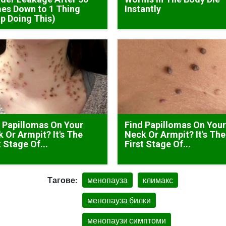
es Down to 1 Thing
Instantly
p Doing This)
 Papillomas On Your
Find Papillomas On You
 Or Armpit? It's The
Neck Or Armpit? It's The
t Stage Of...
First Stage Of...
Тагове:
менопауза
климакс
менопауза билки
менопаузи симптоми