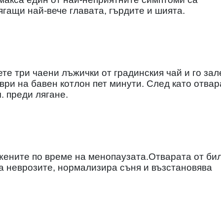
ягащи най-вече главата, гърдите и шията.
те три чаени лъжички от градинския чай и го зал
 ври на бавен котлон пет минути. След като отвар
ч. преди лягане.
жените по време на менопаузата.Отварата от би
а неврозите, нормализира съня и възстановява