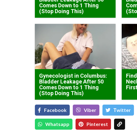
Comes Down to 1 Thing
Com
(Stop Doing This)
(Sto
Gynecologist in Columbus:
Find
Bladder Leakage After 50
Neck
Comes Down to 1 Thing
Firs
(Stop Doing This)
Facebook
Viber
Тwitter
Whatsapp
Pinterest