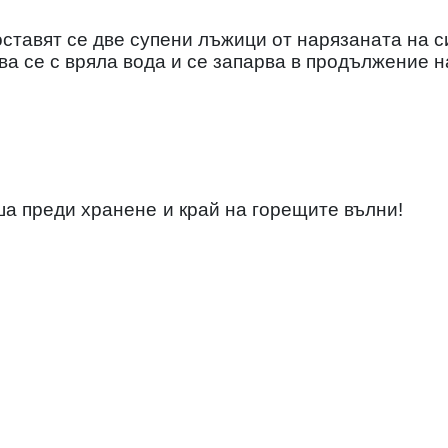
оставят се две супени лъжици от нарязаната на с
а се с вряла вода и се запарва в продължение н
ша преди хранене
и край на горещите вълни!