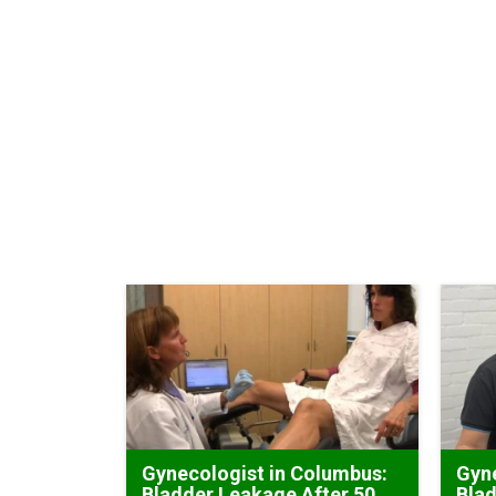
Gynecologist in Columbus:
Gyne
Bladder Leakage After 50
Blad