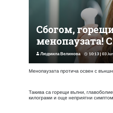
Сбогом, горещ
менопаузата! С
Людмила Велинова
10:13 | 03 Ju
Менопаузата протича освен с външн
Такива са горещи вълни, главоболие
килограми и още неприятни симптом