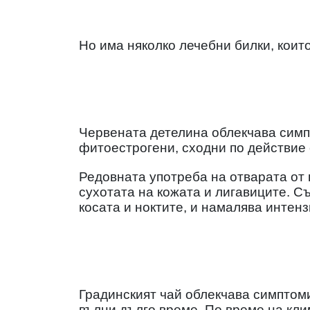
Но има няколко лечебни билки, коит
Червената детелина облекчава сим
фитоестрогени, сходни по действие 
Редовната употреба на отварата от
сухотата на кожата и лигавиците. С
косата и ноктите, и намалява интен
Градинският чай облекчава симптом
вълни дълго време. По време на кли