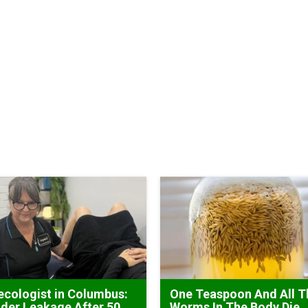
cologist in Columbus:
One Teaspoon And All T
der Leakage After 50
Worms In The Body Die