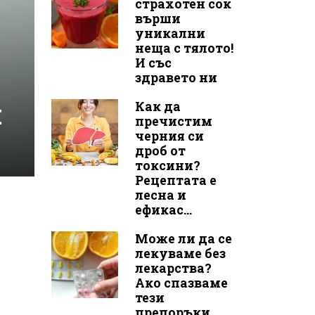
страхотен сок
върши
уникални
неща с тялото!
И със
здравето ни
и
Как да
пречистим
черния си
дроб от
токсини?
Рецептата е
лесна и
ефикас...
Може ли да се
лекуваме без
лекарства?
Ако спазваме
тези
препоръки