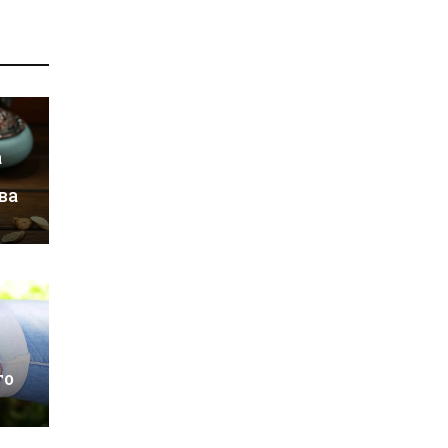
а
ва
го