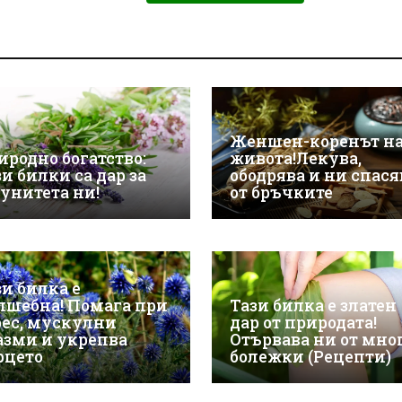
Женшен-коренът н
иродно богатство:
живота!Лекува,
и билки са дар за
ободрява и ни спася
унитета ни!
от бръчките
зи билка е
лшебна! Помага при
Тази билка е златен
рес, мускулни
дар от природата!
азми и укрепва
Отървава ни от мно
рцето
болежки (Рецепти)