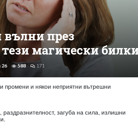
и вълни през
 тези магически билк
n 26
588
171
и промени и някои неприятни вътрешни
,
раздразнителност, загуба на сила, излишни
и.