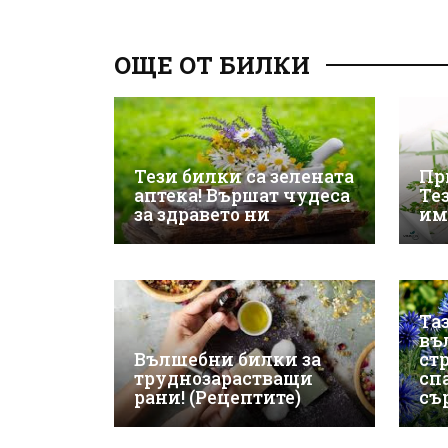
ОЩЕ ОТ БИЛКИ
Тези билки са зелената
Пр
аптека! Вършат чудеса
Тез
за здравето ни
им
Та
въ
Вълшебни билки за
ст
труднозарастващи
сп
рани! (Рецептите)
съ