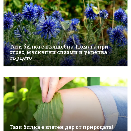
Тази билка е вълшебна! Помага при
стрес, мускулни спазми и укрепва
сърцето
Тази билка е златен дар от природата!