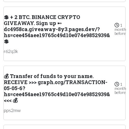
💲 + 2 BTC. BINANCE CRYPTO
GIVEAWAY. Sign up ➸
1
dc4958ca.giveaway-8y3.pages.dev/?
month
before
hs=cee454aee19765c49d10e074e9852939&
💲
r62q3k
💰 Transfer of funds to your name.
RECEIVE >>> graph.org/TRANSACTION-
1
05-05-6?
month
before
hs=cee454aee19765c49d10e074e9852939&
<<< 💰
pps2mw