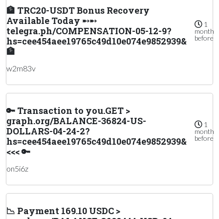
🏦 TRC20-USDT Bonus Recovery
Available Today ➸➸
1
telegra.ph/COMPENSATION-05-12-9?
month
before
hs=cee454aee19765c49d10e074e9852939&
🏦
w2m83v
🔑 Transaction to you.GET >
graph.org/BALANCE-36824-US-
1
DOLLARS-04-24-2?
month
before
hs=cee454aee19765c49d10e074e9852939&
<<< 🔑
on5i6z
📉 Payment 169.10 USDC >