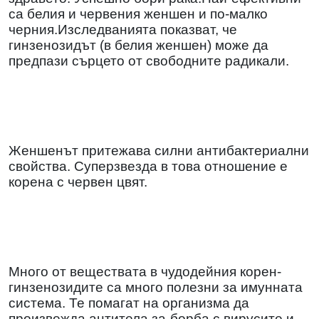
са белия и червения женшен и по-малко
черния.Изследванията показват, че
гинзенозидът (в белия женшен) може да
предпази сърцето от свободните радикали.
Женшенът притежава силни антибактериални
свойства. Суперзвезда в това отношение е
корена с червен цвят.
Много от веществата в чудодейния корен-
гинзенозидите са много полезни за имунната
система. Те помагат на организма да
произвежда антитела за
борба с вирусите и