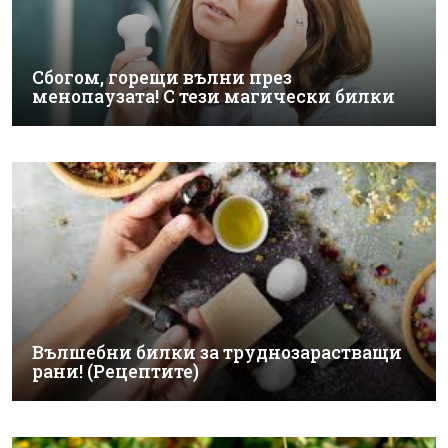
Сбогом, горещи вълни през
менопаузата! С тези магически билки
Вълшебни билки за труднозарастващи
рани! (Рецептите)