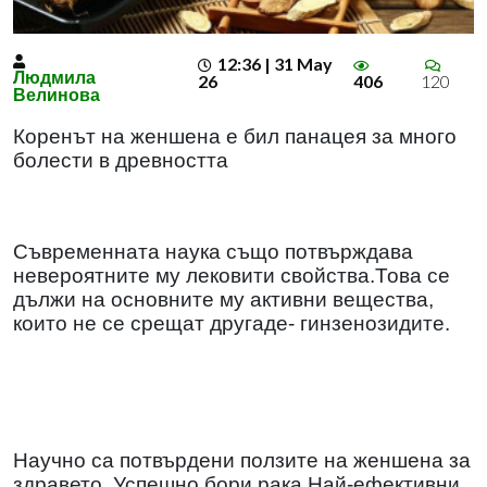
12:36 | 31 May
Людмила
26
406
120
Велинова
Коренът на женшена е бил панацея за много
болести в древността
Съвременната наука също потвърждава
невероятните му лековити свойства.Това се
дължи на основните му активни вещества,
които не се срещат другаде- гинзенозидите.
Научно са потвърдени ползите на женшена за
здравето. Успешно бори рака.Най-ефективни