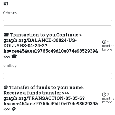
💷
06msny
☎ Transaction to you.Continue >
graph.org/BALANCE-36824-US-
2
DOLLARS-04-24-2?
months
before
hs=cee454aee19765c49d10e074e9852939&
<<< ☎
omfkqy
🪙 Transfer of funds to your name.
Receive a funds transfer >>>
2
graph.org/TRANSACTION-05-05-6?
months
before
hs=cee454aee19765c49d10e074e9852939&
<<< 🪙