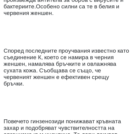
бактериите.Особено силни са те в белия и
червения женшен.
Според последните проучвания известно като
съединение К, което се намира в черния
женшен, намалява бръчките и овлажнява
сухата кожа. Съобщава се също, че
червеният женшен е ефективен срещу
бръчки.
Повечето гинзенозиди понижават кръвната
захар и подобряват чувствителността на