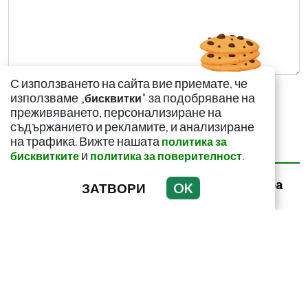
С използването на сайта вие приемате, че
използваме „
" за подобряване на
бисквитки
преживяването, персонализиране на
съдържанието и рекламите, и анализиране
на трафика. Вижте нашата
политика за
НАЙ-ЧЕТЕНИ
НАЙ-КОМЕНТИРАНИ
и
.
бисквитките
политика за поверителност
За какво сигнализира
ЗАТВОРИ
OK
болката ниско в
корема? Опасна ли е