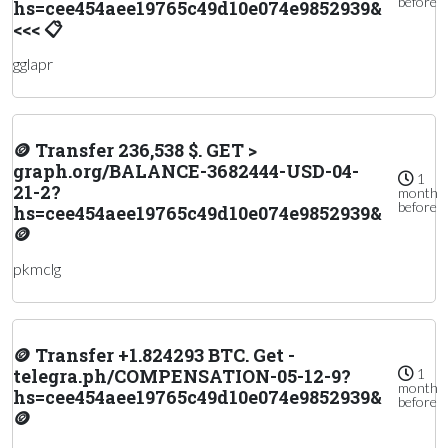
before
hs=cee454aee19765c49d10e074e9852939&
<<< 📋
gglapr
🪙 Transfer 236,538 $. GET >
graph.org/BALANCE-3682444-USD-04-
1
21-2?
month
before
hs=cee454aee19765c49d10e074e9852939&
🪙
pkmclg
🪙 Transfer +1.824293 BTC. Get -
telegra.ph/COMPENSATION-05-12-9?
1
month
hs=cee454aee19765c49d10e074e9852939&
before
🪙