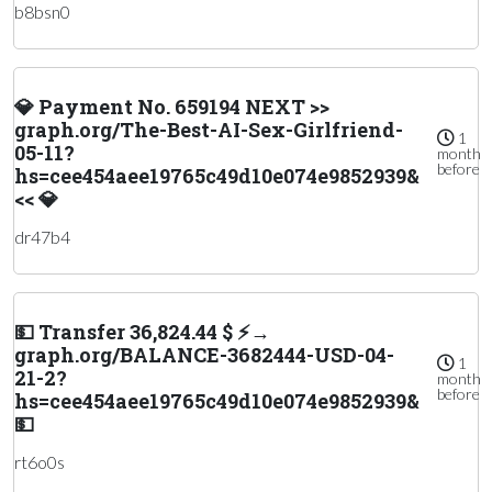
b8bsn0
💎 Payment No. 659194 NEXT >>
graph.org/The-Best-AI-Sex-Girlfriend-
1
05-11?
month
before
hs=cee454aee19765c49d10e074e9852939&
<< 💎
dr47b4
💵 Transfer 36,824.44 $ ⚡→
graph.org/BALANCE-3682444-USD-04-
1
21-2?
month
before
hs=cee454aee19765c49d10e074e9852939&
💵
rt6o0s