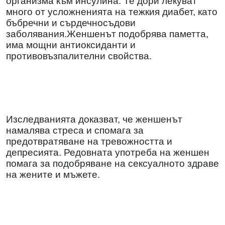
организма към инсулина. Те дори лекуват
много от усложненията на тежкия диабет, като
бъбречни и сърдечносъдови
заболявания.Женшенът подобрява паметта,
има мощни антиоксиданти и
противовъзпалителни свойства.
Изследванията доказват, че женшенът
намалява стреса и спомага за
предотвратяване на тревожността и
депресията. Редовната употреба на женшен
помага за подобряване на сексуалното здраве
на жените и мъжете.