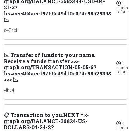
graph.org/BALANCE-3682444-USD-04-
1
21-3?
month
before
hs=cee454aee19765c49d10e074e9852939&
📉
a47hcj
📉 Transfer of funds to your name.
Receive a funds transfer >>>
1
graph.org/TRANSACTION-05-05-6?
month
before
hs=cee454aee19765c49d10e074e9852939&
<<< 📉
ylkc4n
📋 Transaction to you.NEXT =>>
graph.org/BALANCE-36824-US-
1
DOLLARS-04-24-2?
month