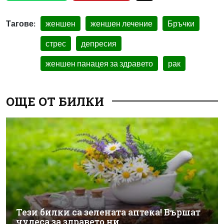
Тагове:
женшен
женшен лечение
Бръчки
стрес
депресия
женшен панацея за здравето
рак
ОЩЕ ОТ БИЛКИ
Тези билки са зелената аптека! Вършат
чудеса за здравето ни