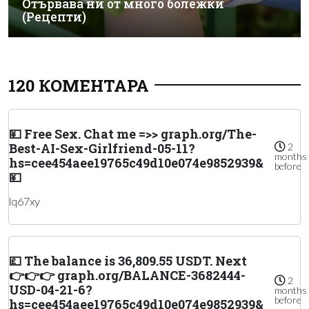
Отървава ни от много болежки
(Рецепти)
120 КОМЕНТАРА
💴 Free Sex. Chat me =>> graph.org/The-
Best-AI-Sex-Girlfriend-05-11?
2
months
hs=cee454aee19765c49d10e074e9852939&
before
💴
lq67xy
💷 The balance is 36,809.55 USDT. Next
👉👉👉 graph.org/BALANCE-3682444-
2
USD-04-21-6?
months
before
hs=cee454aee19765c49d10e074e9852939&