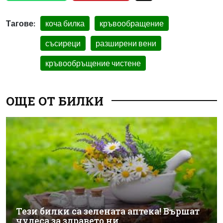
Тагове:
коча билка
кръвообращение
съсиреци
разширени вени
кръвообръщение чистене
ОЩЕ ОТ БИЛКИ
Тези билки са зелената аптека! Вършат
чудеса за здравето ни