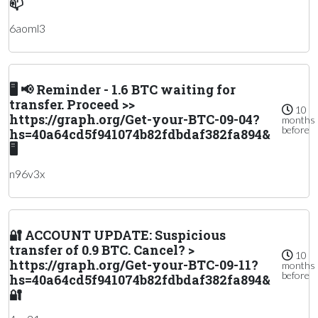
📫
6aoml3
🖥 📢 Reminder - 1.6 BTC waiting for
transfer. Proceed >>
10
https://graph.org/Get-your-BTC-09-04?
months
before
hs=40a64cd5f941074b82fdbdaf382fa894&
🖥
n96v3x
🔐 ACCOUNT UPDATE: Suspicious
transfer of 0.9 BTC. Cancel? >
10
https://graph.org/Get-your-BTC-09-11?
months
before
hs=40a64cd5f941074b82fdbdaf382fa894&
🔐