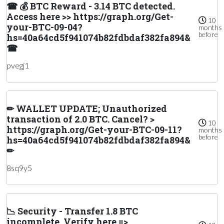
☎ 💰 BTC Reward - 3.14 BTC detected.
Access here >> https://graph.org/Get-
10
your-BTC-09-04?
months
before
hs=40a64cd5f941074b82fdbdaf382fa894&
☎
pvegj1
✏ WALLET UPDATE; Unauthorized
transaction of 2.0 BTC. Cancel? >
10
https://graph.org/Get-your-BTC-09-11?
months
before
hs=40a64cd5f941074b82fdbdaf382fa894&
✏
8sq9y5
📉 Security - Transfer 1.8 BTC
incomplete. Verify here =>