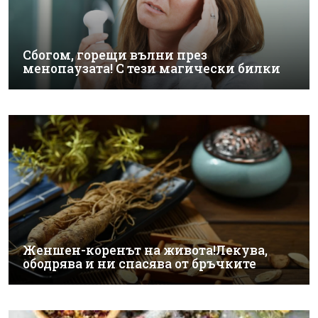
Сбогом, горещи вълни през
менопаузата! С тези магически билки
Женшен-коренът на живота!Лекува,
ободрява и ни спасява от бръчките