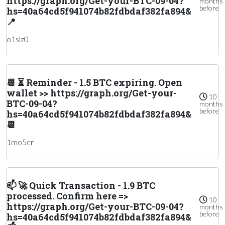
https://graph.org/Get-your-BTC-09-04?
months
before
hs=40a64cd5f941074b82fdbdaf382fa894&
📍
o1slz0
📆 ⏳ Reminder - 1.5 BTC expiring. Open
wallet >> https://graph.org/Get-your-
10
BTC-09-04?
months
before
hs=40a64cd5f941074b82fdbdaf382fa894&
📆
1mo5cr
📫 🚀 Quick Transaction - 1.9 BTC
processed. Confirm here =>
10
https://graph.org/Get-your-BTC-09-04?
months
before
hs=40a64cd5f941074b82fdbdaf382fa894&