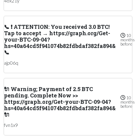
4ox21y
📞 ❗ ATTENTION: You received 3.0 BTC!
Tap to accept → https://graph.org/Get-
10
your-BTC-09-04?
months
before
hs=40a64cd5f941074b82fdbdaf382fa894&
📞
ajp06q
🔌 Warning; Payment of 2.5 BTC
pending. Complete Now >>
10
https://graph.org/Get-your-BTC-09-04?
months
before
hs=40a64cd5f941074b82fdbdaf382fa894&
🔌
fvn1x9