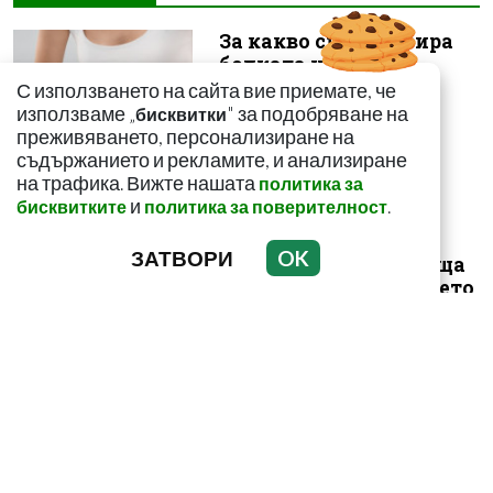
За какво сигнализира
болката ниско в
корема? Опасна ли е
С използването на сайта вие приемате, че
използваме „
" за подобряване на
бисквитки
преживяването, персонализиране на
съдържанието и рекламите, и анализиране
на трафика. Вижте нашата
политика за
и
.
бисквитките
политика за поверителност
Този страхотен сок
ЗАТВОРИ
OK
върши уникални неща
с тялото! И със здравето
ни
Как да пречистим
черния си дроб от
токсини? Рецептата е