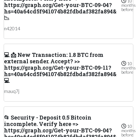
10
https://graph.org/Get-your-BTC-09-04?
months
before
hs=40a64cd5f941074b82fdbdaf382fa894&
📉
n42014
💻 📩 New Transaction: 1.8 BTC from
external sender. Accept? >>
10
https://graph.org/Get-your-BTC-09-11?
months
before
hs=40a64cd5f941074b82fdbdaf382fa894&
💻
mauq7j
📂 Security - Deposit 0.5 Bitcoin
incomplete. Verify here =>
10
https://graph.org/Get-your-BTC-09-04?
months
before
hs=40a64cd5f941074b82fdbdaf382fa894&