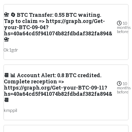
📇 🔄 BTC Transfer: 0.55 BTC waiting.
Tap to claim => https://graph.org/Get-
10
your-BTC-09-04?
months
before
hs=40a64cd5f941074b82fdbdaf382fa894&
📇
0k1gdr
📆 📊 Account Alert: 0.8 BTC credited.
Complete reception =>
10
https://graph.org/Get-your-BTC-09-11?
months
before
hs=40a64cd5f941074b82fdbdaf382fa894&
📆
kmppil