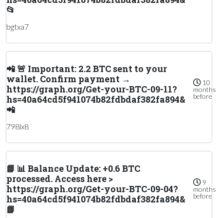
📂
bgtxa7
📲 🚨 Important: 2.2 BTC sent to your
wallet. Confirm payment →
10
https://graph.org/Get-your-BTC-09-11?
months
before
hs=40a64cd5f941074b82fdbdaf382fa894&
📲
798lx8
📘 📊 Balance Update: +0.6 BTC
processed. Access here >
9
https://graph.org/Get-your-BTC-09-04?
months
before
hs=40a64cd5f941074b82fdbdaf382fa894&
📘