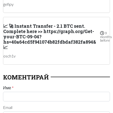
gefipy
📈 🚀 Instant Transfer - 2.1 BTC sent.
Complete here >> https://graph.org/Get-
9
your-BTC-09-04?
months
before
hs=40a64cd5f941074b82fdbdaf382fa894&
📈
osch1v
КОМЕНТИРАЙ
Име
*
Email