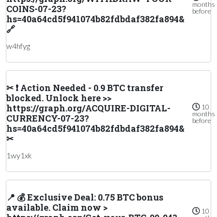
months
COINS-07-23?
before
hs=40a64cd5f941074b82fdbdaf382fa894&
🔗
w4hfyg
✂ ❗ Action Needed - 0.9 BTC transfer
blocked. Unlock here >>
https://graph.org/ACQUIRE-DIGITAL-
10
months
CURRENCY-07-23?
before
hs=40a64cd5f941074b82fdbdaf382fa894&
✂
1wy1xk
📍 💰 Exclusive Deal: 0.75 BTC bonus
available. Claim now >
10