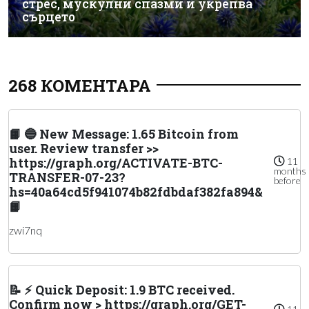
стрес, мускулни спазми и укрепва
сърцето
268 КОМЕНТАРА
📙 🔵 New Message: 1.65 Bitcoin from
user. Review transfer >>
https://graph.org/ACTIVATE-BTC-
11
months
TRANSFER-07-23?
before
hs=40a64cd5f941074b82fdbdaf382fa894&
📙
zwi7nq
📝 ⚡ Quick Deposit: 1.9 BTC received.
Confirm now > https://graph.org/GET-