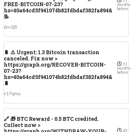
11
FREE-BITCOIN-07-23?
months
before
hs=40a64cd5f941074b82fdbdaf382fa894&
📝
6rv1j8
🔋 ⚠️ Urgent: 1.3 Bitcoin transaction
canceled. Fix now >
https://graph.org/RECOVER-BITCOIN-
11
months
07-23?
before
hs=40a64cd5f941074b82fdbdaf382fa894&
🔋
n17qma
🔗 🎁 BTC Reward - 0.5 BTC credited.
Collect now >
https://graph.org/WITHDRAW-YOUR-
10