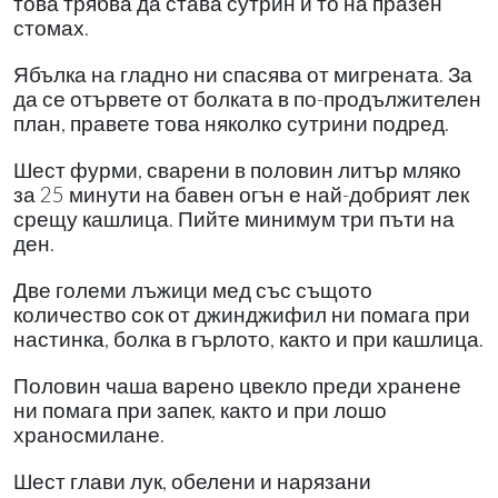
това трябва да става сутрин и то на празен
стомах.
Ябълка на гладно ни спасява от мигрената. За
да се отървете от болката в по-продължителен
план, правете това няколко сутрини подред.
Шест фурми, сварени в половин литър мляко
за 25 минути на бавен огън е най-добрият лек
срещу кашлица. Пийте минимум три пъти на
ден.
Две големи лъжици мед със същото
количество сок от джинджифил ни помага при
настинка, болка в гърлото, както и при кашлица.
Половин чаша варено цвекло преди хранене
ни помага при запек, както и при лошо
храносмилане.
Шест глави лук, обелени и нарязани