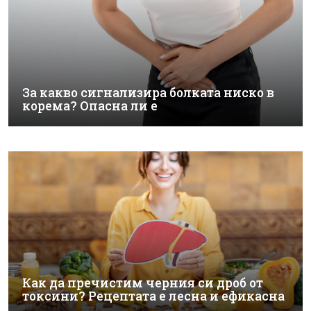
За какво сигнализира болката ниско в
корема? Опасна ли е
Как да пречистим черния си дроб от
токсини? Рецептата е лесна и ефикасна