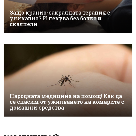
Защо кранио-сакралната терапия е
уникална? И лекува без болка и
скалпели
Народната медицина на помощ! Как да
се спасим от ужилването на комарите с
домашни средства