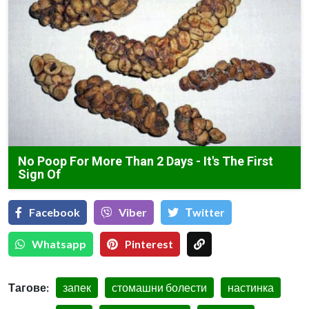
No Poop For More Than 2 Days - It's The First
Sign Of
Facebook
Viber
Тwitter
Whatsapp
Pinterest
Тагове:
запек
стомашни болести
настинка