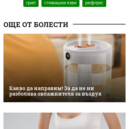
грип
стомашни язви
рефлукс
ОЩЕ ОТ БОЛЕСТИ
Какво да направим! За да не ни
разболява овлажнителя за въздух