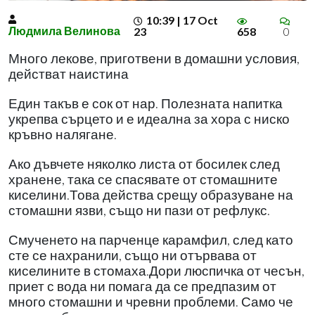
10:39 | 17 Oct
Людмила Велинова
23
658
0
Много лекове, приготвени в домашни условия,
действат наистина
Един такъв е сок от нар. Полезната напитка
укрепва сърцето и е идеална за хора с ниско
кръвно налягане.
Ако дъвчете няколко листа от босилек след
хранене, така се спасявате от стомашните
киселини.Това действа срещу образуване на
стомашни язви, също ни пази от рефлукс.
Смученето на парченце карамфил, след като
сте се нахранили, също ни отървава от
киселините в стомаха.Дори люспичка от чесън,
приет с вода ни помага да се предпазим от
много стомашни и чревни проблеми. Само че