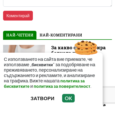
НАЙ-ЧЕТЕНИ
НАЙ-КОМЕНТИРАНИ
За какво сигнализира
болката ниско в
корема? Опасна ли е
С използването на сайта вие приемате, че
използваме „
" за подобряване на
бисквитки
преживяването, персонализиране на
съдържанието и рекламите, и анализиране
на трафика. Вижте нашата
политика за
и
.
бисквитките
политика за поверителност
Как да пречистим
ЗАТВОРИ
OK
черния си дроб от
токсини? Рецептата е
лесна и ефикас...