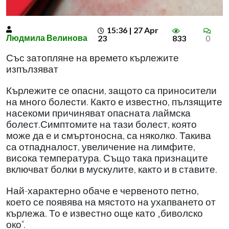
15:36 | 27 Apr
Людмила Велинова
23
833
0
Със затопляне на времето кърлежите
изпълзяват
Кърлежите се опасни, защото са приносители
на много болести. Както е известно, пълзящите
насекоми причиняват опасната лаймска
болест.Симптомите на тази болест, която
може да е и смъртоносна, са няколко. Такива
са отпадналост, увеличение на лимфите,
висока температура. Също така признаците
включват болки в мускулите, както и в ставите.
Най-характерно обаче е червеното петно,
което се появява на мястото на ухапването от
кърлежа. То е известно още като „биволско
око“.