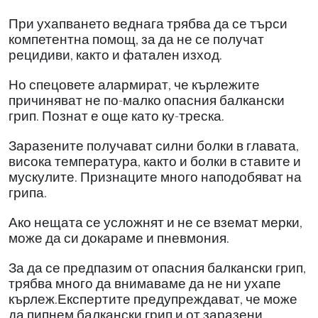
При ухапването веднага трябва да се търси
компетентна помощ, за да не се получат
рецидиви, както и фатален изход.
Но спецовете алармират, че кърлежите
причиняват не по-малко опасния балкански
грип. Познат е още като ку-треска.
Заразените получават силни болки в главата,
висока температура, както и болки в ставите и
мускулите. Признаците много наподобяват на
грипа.
Ако нещата се усложнят и не се вземат мерки,
може да си докараме и пневмония.
За да се предпазим от опасния балкански грип,
трябва много да внимаваме да не ни ухапе
кърлеж.Експертите предупреждават, че може
да пипнем балкански грип и от заразени