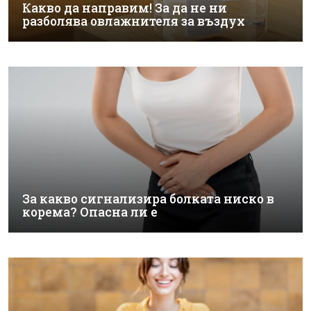
Какво да направим! За да не ни
разболява овлажнителя за въздух
За какво сигнализира болката ниско в
корема? Опасна ли е