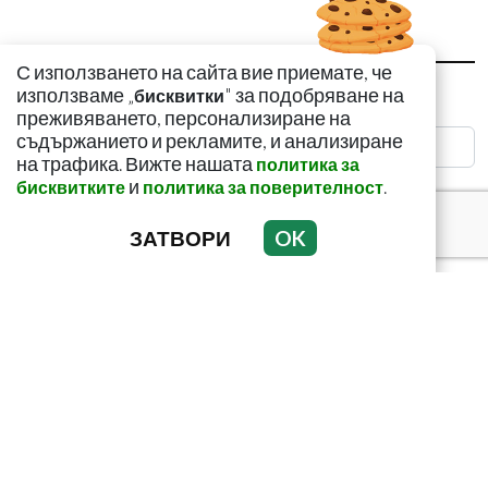
КОМЕНТИРАЙ
С използването на сайта вие приемате, че
използваме „
" за подобряване на
бисквитки
Име
*
преживяването, персонализиране на
съдържанието и рекламите, и анализиране
на трафика. Вижте нашата
политика за
и
.
бисквитките
политика за поверителност
Email
ЗАТВОРИ
OK
Коментар
*