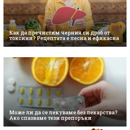
Как да пречистим черния си дроб от
токсини? Рецептата е лесна и ефикасна
Може ли да се лекуваме без лекарства?
Ако спазваме тези препоръки