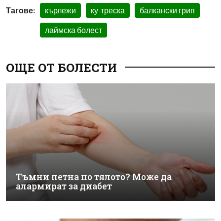
Тагове:
кърлежи
ку-треска
балкански грип
лаймска болест
ОЩЕ ОТ БОЛЕСТИ
Тъмни петна по тялото? Може да
алармират за диабет