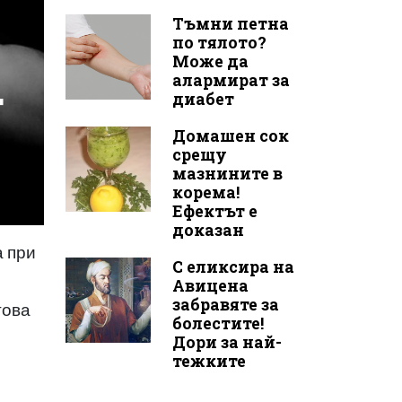
Тъмни петна
по тялото?
Може да
алармират за
т
диабет
Домашен сок
срещу
мазнините в
корема!
Ефектът е
доказан
а при
С еликсира на
Авицена
забравяте за
това
болестите!
Дори за най-
тежките