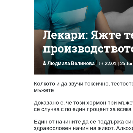
Лекари: Яжте т
производството
Людмила Велинова
22:01 | 25 Ju
Колкото и да звучи токсично, тесто
мъжете
Доказано е, че този хормон при мъж
се случва с по един процент за всяка
Един от начините да се поддържа си
здравословен начин на живот. Алкох