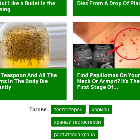
Out Like a Bullet In the
Dies From A Drop Of Plai
ning
 Teaspoon And All The
Find Papillomas On You
s In The Body Die
Neck Or Armpit? It's The
antly
First Stage Of...
Тагове:
тестостерон
хормон
храна и тестостерон
растителна храна