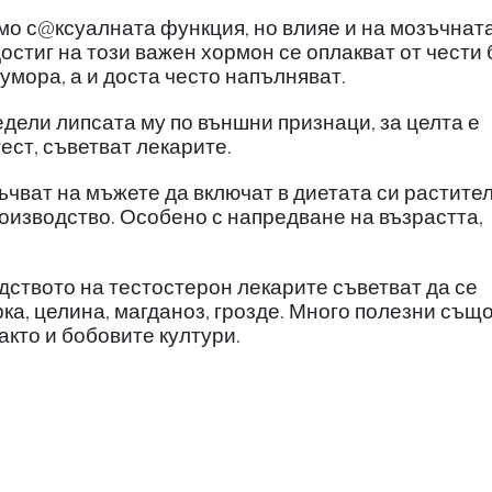
мо с
@
ксуалната функция, но влияе и на мозъчнат
остиг на този важен хормон се оплакват от чести 
 умора, а и доста често напълняват.
едели липсата му по външни признаци, за целта е
ест, съветват лекарите.
ъчват на мъжете да включат в диетата си растите
роизводство. Особено с напредване на възрастта,
дството на тестостерон лекарите съветват да се
а, целина, магданоз, грозде. Много полезни също
акто и бобовите култури.