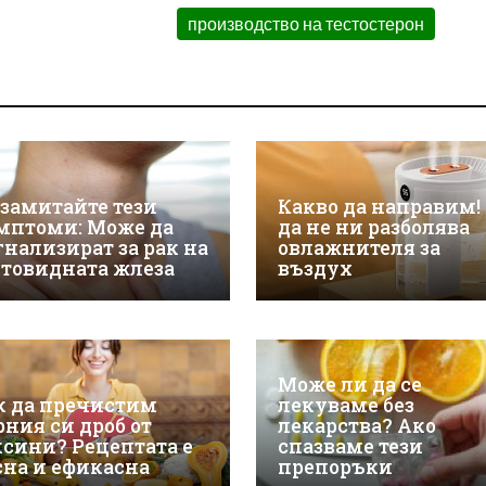
производство на тестостерон
 замитайте тези
Какво да направим! 
мптоми: Може да
да не ни разболява
гнализират за рак на
овлажнителя за
товидната жлеза
въздух
Може ли да се
к да пречистим
лекуваме без
рния си дроб от
лекарства? Ако
ксини? Рецептата е
спазваме тези
сна и ефикасна
препоръки