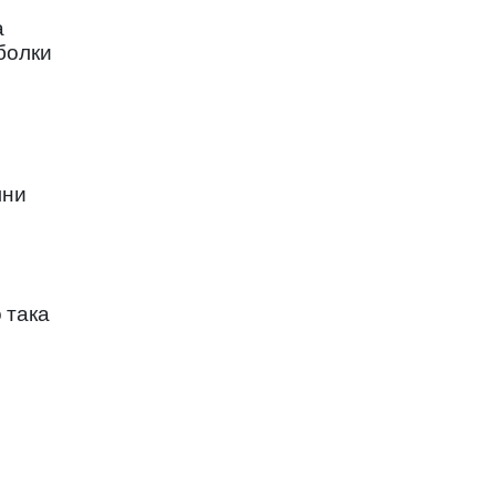
а
болки
лни
 така