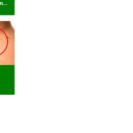
n...
r