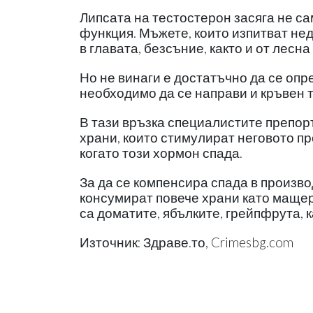
Липсата на тестостерон засяга не са
функция. Мъжете, които изпитват нед
в главата, безсъние, както и от лесна
Но не винаги е достатъчно да се опр
необходимо да се направи и кръвен т
В тази връзка специалистите препор
храни, които стимулират неговото п
когато този хормон спада.
За да се компенсира спада в произво
консумират повече храни като мащерк
са доматите, ябълките, грейпфрута, к
Източник: Здраве.то, Crimesbg.com