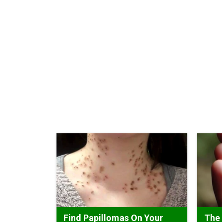
Find Papillomas On Your
The 