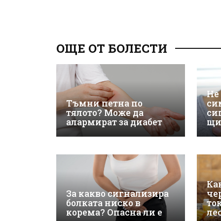
ОЩЕ ОТ БОЛЕСТИ
Не
Тъмни петна по
си
тялото? Може да
си
алармират за диабет
щи
Ка
За какво сигнализира
че
болката ниско в
то
корема? Опасна ли е
ле