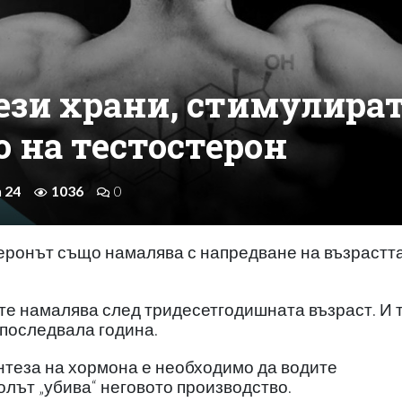
ези храни, стимулира
 на тестостерон
n 24
1036
0
стеронът също намалява с напредване на възрастт
ете намалява след тридесетгодишната възраст. И 
 последвала година.
нтеза на хормона е необходимо да водите
олът „убива“ неговото производство.