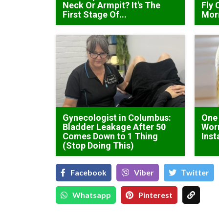
Neck Or Armpit? It's The
Fly 
First Stage Of...
Mor
Gynecologist in Columbus:
One
Bladder Leakage After 50
Worm
Comes Down to 1 Thing
Inst
(Stop Doing This)
Facebook
Viber
Тwitter
Whatsapp
Pinterest