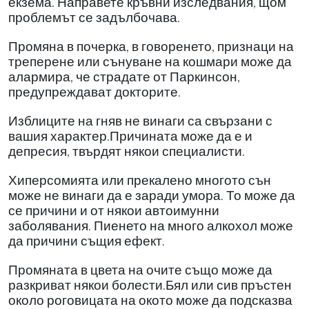
екзема. Направете кръвни изследвания, щом
проблемът се задълбочава.
Промяна в почерка, в говоренето, признаци на
треперене или сънуване на кошмари може да
алармира, че страдате от Паркинсон,
предупреждават докторите.
Изблиците на гняв не винаги са свързани с
вашия характер.Причината може да е и
депресия, твърдят някои специалисти.
Хиперсомията или прекалено многото сън
може не винаги да е заради умора. То може да
се причини и от някои автоимунни
заболявания. Пиенето на много алкохол може
да причини същия ефект.
Промяната в цвета на очите също може да
разкриват някои болести.Бял или сив пръстен
около роговицата на окото може да подсказва