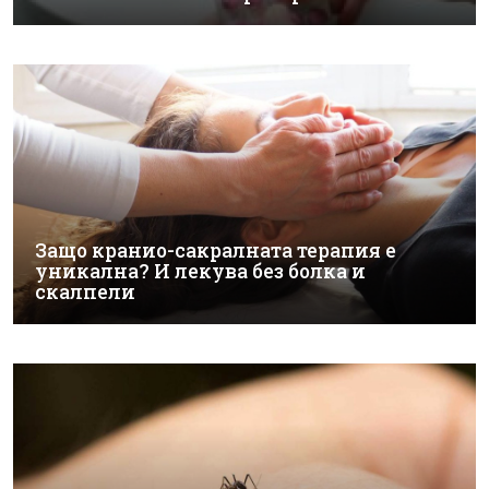
Защо кранио-сакралната терапия е
уникална? И лекува без болка и
скалпели