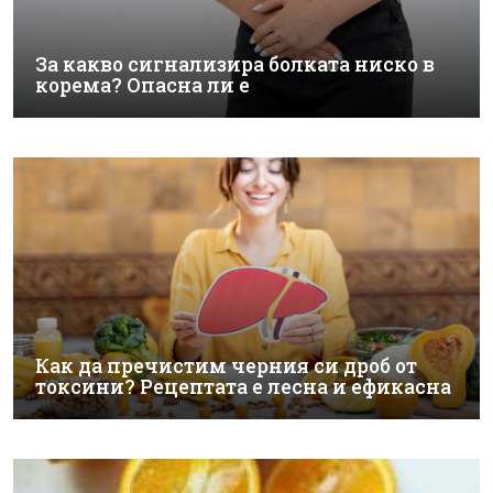
За какво сигнализира болката ниско в
корема? Опасна ли е
Как да пречистим черния си дроб от
токсини? Рецептата е лесна и ефикасна