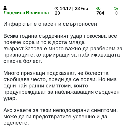
14:17 | 23 Feb
Людмила Велинова
23
784
0
Инфарктът е опасен
и смъртоносен
Всяка година сърдечният удар покосява все
повече хора и то в доста млада
възраст.Затова е много важно да разберем за
признаците, алармиращи за наближаващата
опасна болест.
Много признаци подсказват, че болестта
съобщава често, преди да се появи. Но има
едни най-ранни симптоми, които
предупреждават за наближаващия сърдечен
удар.
Ако знаете за тези неподозирани симптоми,
може да ги предотвратите успешно и да
оцелеете.