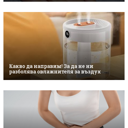
Какво да направим! За да не ни
разболява овлажнителя за въздух