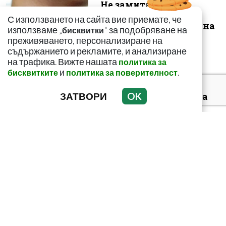
Не замитайте тези
симптоми: Може да
С използването на сайта вие приемате, че
сигнализират за рак на
използваме „
" за подобряване на
бисквитки
щитовидната...
преживяването, персонализиране на
съдържанието и рекламите, и анализиране
на трафика. Вижте нашата
политика за
и
.
бисквитките
политика за поверителност
ЗАТВОРИ
OK
За какво сигнализира
болката ниско в
корема? Опасна ли е
Тъмни петна по
тялото? Може да
алармират за диабет