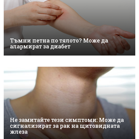
Тъмни петна по тялото? Може да
алармират за диабет
Не замитайте тези симптоми: Може да
сигнализират за рак на щитовидната
жлеза