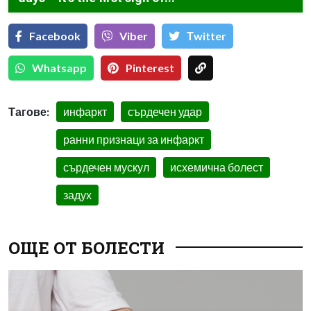
Facebook
Viber
Тwitter
Whatsapp
Pinterest
Тагове:
инфаркт
сърдечен удар
ранни признаци за инфаркт
сърдечен мускул
исхемична болест
задух
ОЩЕ ОТ БОЛЕСТИ