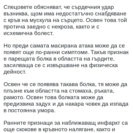
Спецовете обясняват, че сърдечния удар
възниква, щом има недостатъчно снабдяване
с кръв на мускула на сърцето. Освен това той
протича заедно с некроза, както и
с
исхемична болест.
Но преди самата масирана атака може да се
появят още по-ранни симптоми. Такъв признак
е парещата болка в областта на гърдите,
засилваща се с извършване на физическа
дейност.
Освен че се появява такава болка, тя може да
плъзне към областта на стомаха, ръката,
рамото. Освен това болката може да
предизвика задух
и да накара човек да изпада
в постоянна умора.
Ранните признаци за наближаващ инфаркт са
още скокове в кръвното налягане, както и