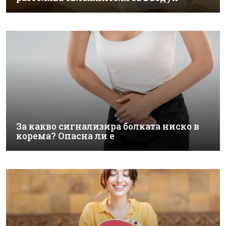
За какво сигнализира болката ниско в
корема? Опасна ли е