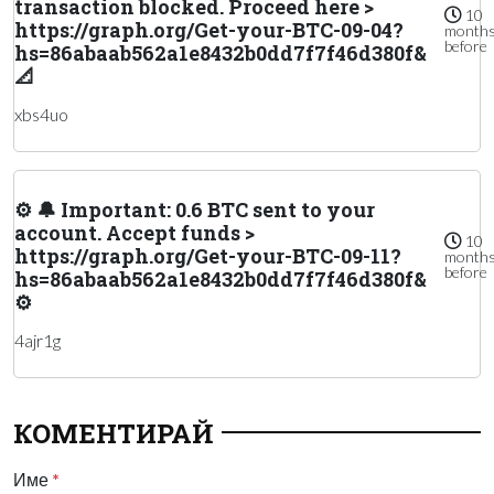
transaction blocked. Proceed here >
10
https://graph.org/Get-your-BTC-09-04?
month
before
hs=86abaab562a1e8432b0dd7f7f46d380f&
📐
xbs4uo
⚙ 🔔 Important: 0.6 BTC sent to your
account. Accept funds >
10
https://graph.org/Get-your-BTC-09-11?
month
before
hs=86abaab562a1e8432b0dd7f7f46d380f&
⚙
4ajr1g
КОМЕНТИРАЙ
Име
*