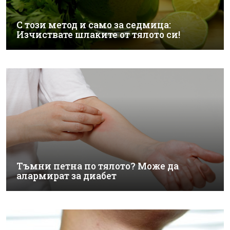
С този метод и само за седмица:
Изчиствате шлаките от тялото си!
Тъмни петна по тялото? Може да
алармират за диабет