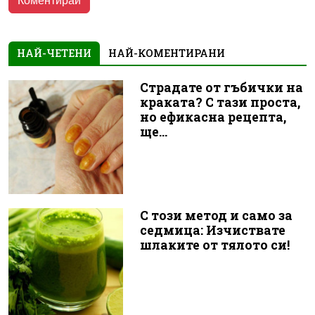
НАЙ-ЧЕТЕНИ
НАЙ-КОМЕНТИРАНИ
Страдате от гъбички на
краката? С тази проста,
но ефикасна рецепта,
ще...
С този метод и само за
седмица: Изчиствате
шлаките от тялото си!