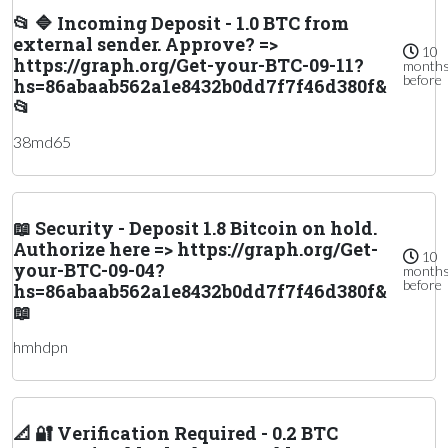
📂 🔷 Incoming Deposit - 1.0 BTC from
external sender. Approve? =>
10
https://graph.org/Get-your-BTC-09-11?
month
before
hs=86abaab562a1e8432b0dd7f7f46d380f&
📂
38md65
📖 Security - Deposit 1.8 Bitcoin on hold.
Authorize here => https://graph.org/Get-
10
your-BTC-09-04?
month
before
hs=86abaab562a1e8432b0dd7f7f46d380f&
📖
hmhdpn
📐 🔐 Verification Required - 0.2 BTC