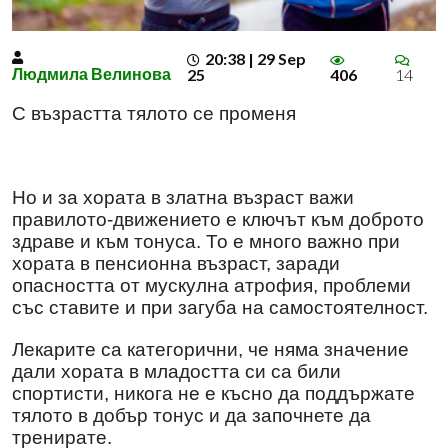
20:38 | 29 Sep
Людмила Велинова
25
406
14
С възрастта тялото се променя
Но и за хората в златна възраст важи
правилото-движението е ключът към доброто
здраве и към тонуса. То е много важно при
хората в пенсионна възраст, заради
опасността от мускулна атрофия, проблеми
със ставите и при загуба на самостоятелност.
Лекарите са категорични, че няма значение
дали хората в младостта си са били
спортисти, никога не е късно да поддържате
тялото в добър тонус и да започнете да
тренирате.