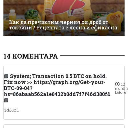
Как да пречистим черния си дроб от
токсини? Рецептата е лесна и ефикасна
14 КОМЕНТАРА
📗 System; Transaction 0.5 BTC on hold.
Fix now >> https://graph.org/Get-your-
10
BTC-09-04?
month
before
hs=86abaab562a1e8432b0dd7f7f46d380f&
📗
1d6up1