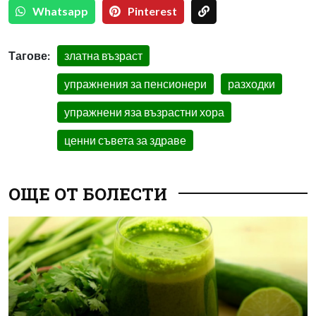
Whatsapp
Pinterest
Тагове:
златна възраст
упражнения за пенсионери
разходки
упражнени яза възрастни хора
ценни съвета за здраве
ОЩЕ ОТ БОЛЕСТИ