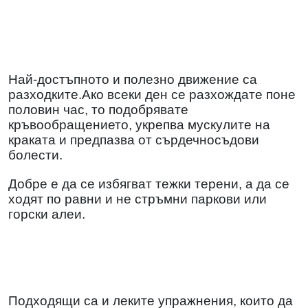
Най-достъпното и полезно движение са
разходките.Ако всеки ден се разхождате поне
половин час, то подобрявате
кръвообращението, укрепва мускулите на
краката и предпазва от сърдечносъдови
болести.
Добре е да се избягват тежки терени, а да се
ходят по равни и не стръмни паркови или
горски алеи.
Подходящи са и леките упражнения, които да