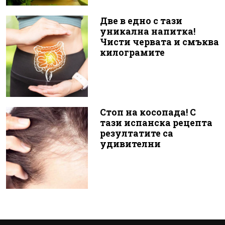
Две в едно с тази
уникална напитка!
Чисти червата и смъква
килограмите
Стоп на косопада! С
тази испанска рецепта
резултатите са
удивителни