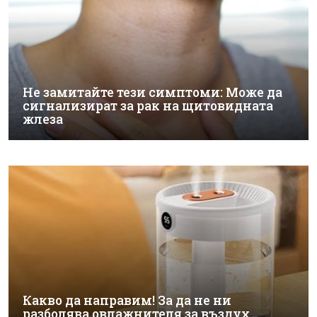
Не замитайте тези симптоми: Може да
сигнализират за рак на щитовидната
жлеза
Какво да направим! За да не ни
разболява овлажнителя за въздух