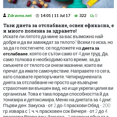
Zdravno.net
14:01 | 11 Jul 17
322
0
Тази диета за отслабване, освен ефикасна, е
и много полезна за здравето!
Искате ли лятото да мине за вас възможно най-
добре и да ви завиждат за тялото? Всеки го иска, но
за да го постигнете, се подложете на
диета за
, която се сътои само от 4 дни труд. Да,
отслабване
само толкова е необходимо като време, за да
смъкнете от тялото си онези мазнини, които ви
пречат да имате самочувствие. Направете го сега,
като спазвате препоръчките. Четиридневната
диета за отслабване не просто ще възвърне
страхотния ви външен вид, но и ще укрепи целия ви
организъм. Това е така поради способността й да
тонизира и детоксикира. Меню на диетата за 4 дни!
Първи ден: Закуска - от 2 до 4 праскови Обяд - 200
гр. извара с 1 ч. ч. прасковен сок Вечеря - от 2 до 4
праскови Втори ден: Закуска - 2 сварени яйца със