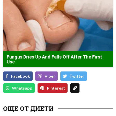
Fungus Dries Up And Falls Off After The First
Use
Facebook
Viber
Тwitter
Whatsapp
Pinterest
ОЩЕ ОТ ДИЕТИ