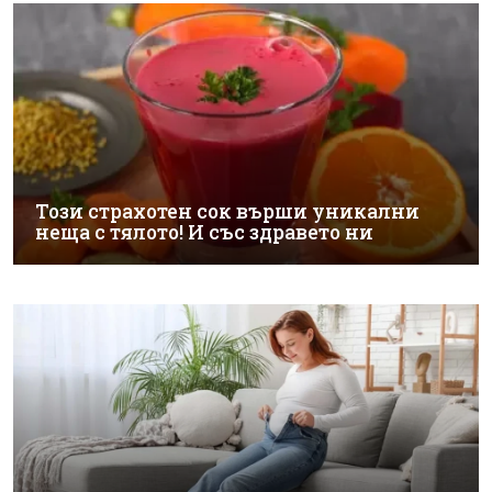
Този страхотен сок върши уникални
неща с тялото! И със здравето ни