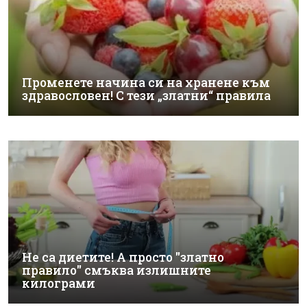
Променете начина си на хранене към
здравословен! С тези „златни“ правила
Не са диетите! А просто "златно
правило" смъква излишните
килограми