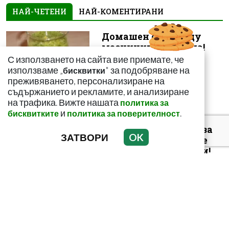
НАЙ-ЧЕТЕНИ
НАЙ-КОМЕНТИРАНИ
Домашен сок срещу
мазнините в корема!
Ефектът е доказан
С използването на сайта вие приемате, че
използваме „
" за подобряване на
бисквитки
преживяването, персонализиране на
съдържанието и рекламите, и анализиране
на трафика. Вижте нашата
политика за
и
.
бисквитките
политика за поверителност
С този метод и само за
ЗАТВОРИ
OK
седмица: Изчиствате
шлаките от тялото си!
С еликсира на Авицена