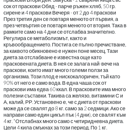
сок от праскови Обяд - парче ръжен хляб, 50 гр.
сирене и 4 праскови Вечеря - от 2 до 4 праскови
През третия ден се повтаря менюто от първия, а
през четвъртия се повтаря менюто от втория. Така в
рамките само на 4 дни се отслабва значително.
Регулира се метаболизмът, както и
кръвообращението. Постига се пълно пречистване,
за каквото обикновено е нужен поне месец. Тази
диета за отслабване е известна още като
прасковената диета. В нея се залага най-вече на
праскови, които имат много големи ползи за
организма. Този плод е нискокалоричен, тъй като
90% от него е само вода. В една чаша сок от
праскови има едва 60 ккал. В прасковите има много
полезни съставки. Такива са желязо, витамини С и
А, калий, РР. Установено е, че с диета от праскови
може да се свалят до 8 кг. само за 2 седмици. Ако се
направи само един цикъл пък (4 дни), се свалят към
4 кг. "Отслабнах много само с четиридневна диета.
Цели 4 кила смъкнах за този период. По 1 кг.