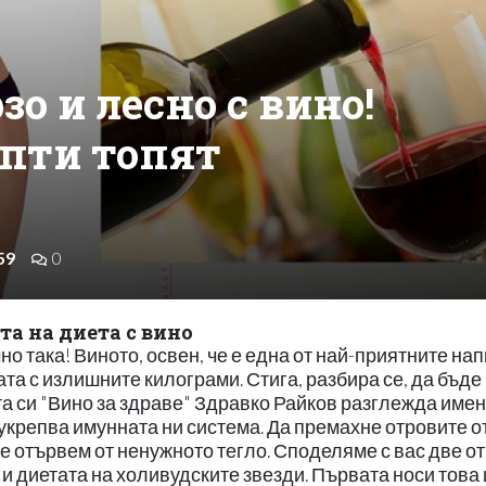
зо и лесно с вино!
епти топят
59
0
та на диетa с вино
но така! Виното, освен, че е една от най-приятните нап
та с излишните килограми. Стига, разбира се, да бъде
та си "Вино за здраве" Здравко Райков разглежда име
укрепва имунната ни система. Да премахне отровите о
 се отървем от ненужното тегло. Споделяме с вас две от
и диетата на холивудските звезди. Първата носи това 