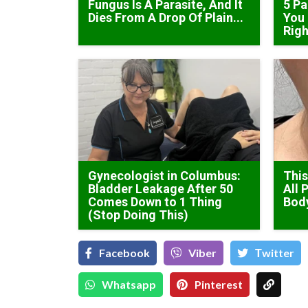
Fungus Is A Parasite, And It
5 Pa
Dies From A Drop Of Plain...
You 
Rig
Gynecologist in Columbus:
This
Bladder Leakage After 50
All 
Comes Down to 1 Thing
Bod
(Stop Doing This)
Facebook
Viber
Тwitter
Whatsapp
Pinterest