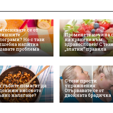
итеснявате се от
лишните
Променете начина 
лограми? Но с тази
на хранене към
лшебна напитка
здравословен! С тез
шавате проблема
„златни“ правила
С тези прости
к гъбите помагат да
упражнения:
 понижи високото
Отървавате се от
ъвно налягане?
двойната брадичка