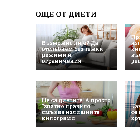
ОЩЕ ОТ ДИЕТИ
Пр
Възможно ли е? Да
из
отслабнем без тежки
ки
режими и
въ
ограничения
ре
Не са диетите! А просто
"златно правило"
Ка
смъква излишните
се
килограми
кр