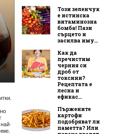
Този зеленчук
е истинска
витаминозна
бомба! Пази
сърцето и
засилва иму...
Как да
пречистим
черния си
дроб от
токсини?
Рецептата е
лесна и
ефикас...
итки,
Пържените
нно
картофи
т
подобряват ли
 най-
паметта? Или
име,