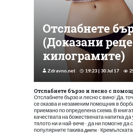
Отслабнете бър
(Доказани рец
килограмите)
Zdravno.net
19:23 | 30 Jul 17
2
Отслабнете бързо и лесно с помощ
Отслабнете бързо и лесно с вино! Да, точ
се оказва и незаменим помощник в борба
приемано по определена схема. В книга
качествата на божествената напитка да 
тялото ни и най-вече - да ни помогне да
популярните такива
- Кремълската 
диети