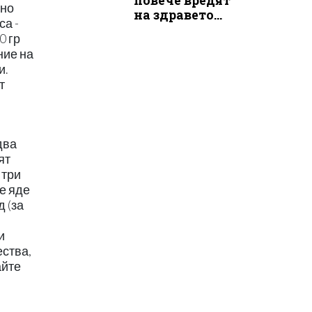
повече вредят
дно
на здравето...
са -
0 гр
ние на
и.
т
два
ят
 три
е яде
 (за
и
ества,
айте