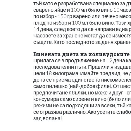
тъй като е разработвана специално за дъ
сварено яйце и 100 мл бяло вино 10 часа 
по избор - 150 гр варено или печено месо 
плод по избор и 100 мл бяло вино. Този
14 дена, след което да се направи една
Часовете за хранене могат да се изместя
същите. Като последното за деня хранене
Винената диета на холивудските 
Прилага се в продължение на 12 дена ка
последователни пъти. Правили я издават
цели 18 килограма. Имайте предвид, че д
дена се приема единствено нискомаслено
само пилешко (най-добре филе). От шест
предпочитане ябълки, но може и друг - с
консумира само сирене и вино (бяло или ч
режими не са подходящи за всеки, тъй к
се отразява различно. Ако усетите слабо
зад волана!