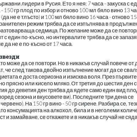
ржавни лидери в Русия. Ето я нея: 7 часа - закуска с е
- 150 гр плод по избор и отново 100 мл бяло вино 13 ча
(да не е тлъсто) и 100 мл бяло вино 16 часа - отново 15
 хранителен режим трябва да се изпълнява в продълже
 разтоварваща седмица. По желание може да се повтор
т с един по-късно, но интервалите трябва да се запазя
 да не е по-късно от 17 часа.
звезди
то може да се повтори. Но в никакъв случай повече от 
, че след такова двойно изпълнение могат да се свал
иетата е доста сериозна и изисква воля. През първите
 прясно или кисело мляко. От третия до шестия ден с
ия до деветия ден трябва да ядете само един вид плод
поред сезона и вкусовете ви). Последните три дена се
ервено). На 150 гр вино - 50 гр сирене. Разбира се, тез
ато консумацията на алкохол, била и в неголеми колич
ст и замайване, се откажете и в никакъв случай не сяд