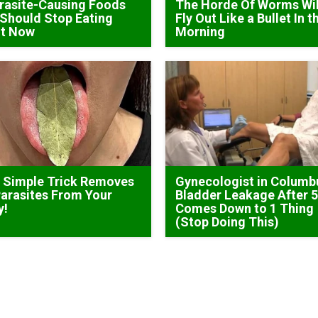
rasite-Causing Foods
The Horde Of Worms Wil
Should Stop Eating
Fly Out Like a Bullet In t
ht Now
Morning
 Simple Trick Removes
Gynecologist in Columb
Parasites From Your
Bladder Leakage After 
y!
Comes Down to 1 Thing
(Stop Doing This)