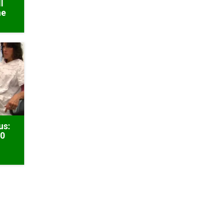
l
he
us:
50