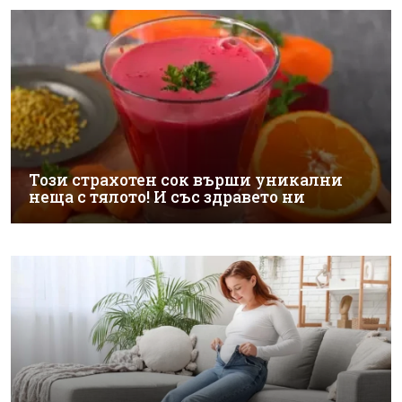
Този страхотен сок върши уникални
неща с тялото! И със здравето ни