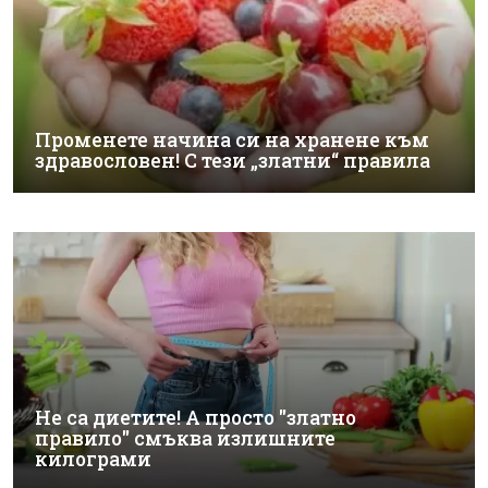
Променете начина си на хранене към
здравословен! С тези „златни“ правила
Не са диетите! А просто "златно
правило" смъква излишните
килограми