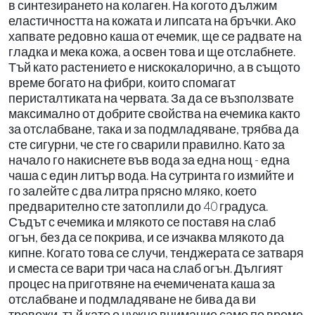
в синтезирането на колаген. На когото дължим
еластичността на кожата и липсата на бръчки. Ако
хапвате редовно каша от ечемик, ще се радвате на
гладка и мека кожа, а освен това и ще отслабнете.
Тъй като растението е нискокалорично, а в същото
време богато на фибри, които спомагат
перисталтиката на червата. За да се възползвате
максимално от добрите свойства на ечемика както
за отслабване, така и за подмладяване, трябва да
сте сигурни, че сте го сварили правилно. Като за
начало го накиснете във вода за една нощ - една
чаша с един литър вода. На сутринта го измийте и
го залейте с два литра прясно мляко, което
предварително сте затоплили до 40 градуса.
Съдът с ечемика и млякото се поставя на слаб
огън, без да се покрива, и се изчаква млякото да
кипне. Когато това се случи, тенджерата се затваря
и сместа се вари три часа на слаб огън. Дългият
процес на приготвяне на ечемичената каша за
отслабване и подмладяване не бива да ви
тревожи, тъй като е нужно внимание само по време