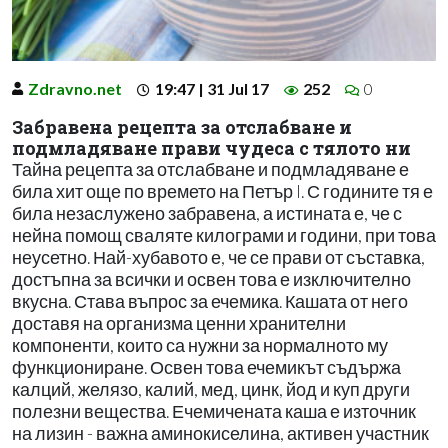
Zdravno.net
19:47 | 31 Jul 17
252
0
Забравена рецепта за отслабване и
подмладяване прави чудеса с тялото ни
Тайна рецепта за отслабване и подмладяване е
била хит още по времето на Петър I. С годините тя е
била незаслужено забравена, а истината е, че с
нейна помощ сваляте килограми и години, при това
неусетно. Най-хубавото е, че се прави от съставка,
достъпна за всички и освен това е изключително
вкусна. Става въпрос за ечемика. Кашата от него
доставя на организма ценни хранителни
компоненти, които са нужни за нормалното му
функциониране. Освен това ечемикът съдържа
калций, желязо, калий, мед, цинк, йод и куп други
полезни вещества. Ечемичената каша е източник
на лизин - важна аминокиселина, активен участник