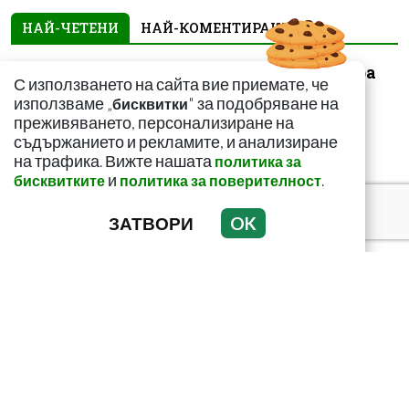
НАЙ-ЧЕТЕНИ
НАЙ-КОМЕНТИРАНИ
За какво сигнализира
С използването на сайта вие приемате, че
болката ниско в
използваме „
" за подобряване на
бисквитки
корема? Опасна ли е
преживяването, персонализиране на
съдържанието и рекламите, и анализиране
на трафика. Вижте нашата
политика за
и
.
бисквитките
политика за поверителност
ЗАТВОРИ
OK
Този страхотен сок
върши уникални неща
с тялото! И със здравето
ни
Как да пречистим