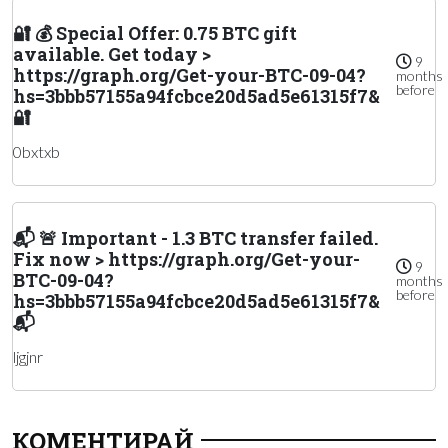
🔐 💰 Special Offer: 0.75 BTC gift
available. Get today >
9
https://graph.org/Get-your-BTC-09-04?
months
before
hs=3bbb57155a94fcbce20d5ad5e61315f7&
🔐
0bxtxb
📬 🚨 Important - 1.3 BTC transfer failed.
Fix now > https://graph.org/Get-your-
9
BTC-09-04?
months
before
hs=3bbb57155a94fcbce20d5ad5e61315f7&
📬
ljgjnr
КОМЕНТИРАЙ