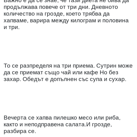
Важно е да се знае, че тази диета не бива да
продължава повече от три дни. Дневното
количество на грозде, което трябва да
хапваме, варира между килограм и половина
и три.
То се разпределя на три приема. Сутрин може
да се приемат също чай или кафе Но без
захар. Обедът е допълнен със супа и сухар.
Вечерта се хапва пилешко месо или риба,
както и неподправена салата.И грозде,
разбира се.