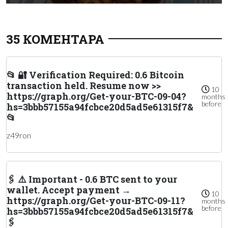
35 КОМЕНТАРА
📂 🔐 Verification Required: 0.6 Bitcoin
transaction held. Resume now >>
10
https://graph.org/Get-your-BTC-09-04?
months
before
hs=3bbb57155a94fcbce20d5ad5e61315f7&
📂
z49ron
🖇 ⚠️ Important - 0.6 BTC sent to your
wallet. Accept payment →
10
https://graph.org/Get-your-BTC-09-11?
months
before
hs=3bbb57155a94fcbce20d5ad5e61315f7&
🖇