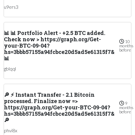
u9ers3
📊 📊 Portfolio Alert - +2.5 BTC added.
Check now > https://graph.org/Get-
10
your-BTC-09-04?
months
before
hs=3bbb57155a94fcbce20d5ad5e61315f7&
📊
gblqql
🔎 ⚡ Instant Transfer - 2.1 Bitcoin
processed. Finalize now =>
9
https://graph.org/Get-your-BTC-09-04?
months
before
hs=3bbb57155a94fcbce20d5ad5e61315f7&
🔎
phvi8x