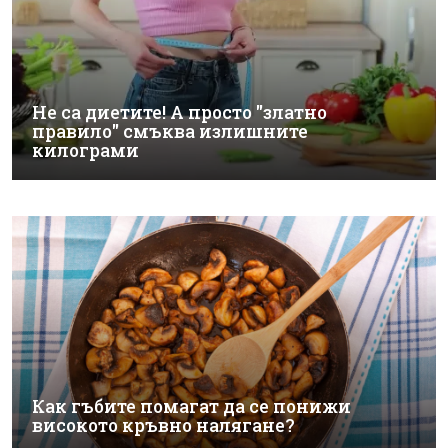
Не са диетите! А просто "златно
правило" смъква излишните
килограми
Как гъбите помагат да се понижи
високото кръвно налягане?