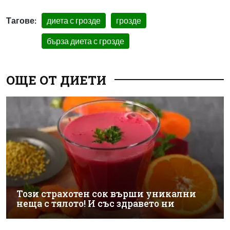
Тагове:
диета с грозде
грозде
бърза диета с грозде
ОЩЕ ОТ ДИЕТИ
Този страхотен сок върши уникални
неща с тялото! И със здравето ни