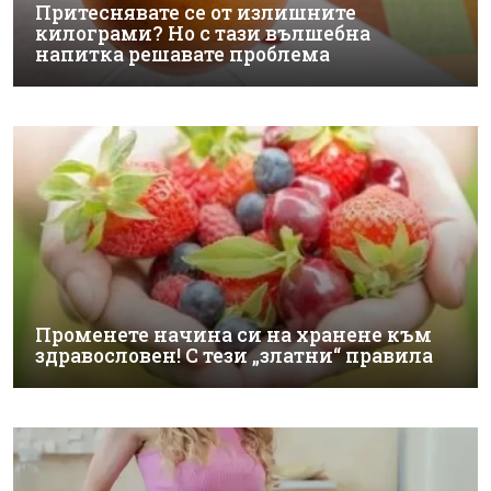
Притеснявате се от излишните
килограми? Но с тази вълшебна
напитка решавате проблема
Променете начина си на хранене към
здравословен! С тези „златни“ правила