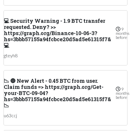
💻 Security Warning - 1.9 BTC transfer
requested. Deny? >>
9
https://graph.org/Binance-10-06-3?
months
before
hs=3bbb57155a94fcbce20d5ad5e61315f7&
💻
gteyh8
📉 🔵 New Alert - 0.45 BTC from user.
Claim funds => https://graph.org/Get-
9
your-BTC-09-04?
months
before
hs=3bbb57155a94fcbce20d5ad5e61315f7&
📉
u63ccj