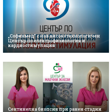
„Софиямед“ с нов високотехнологичен
Център по електрофизиология и
кардиостимулация
Сентинелна биопсия при ранен стадии