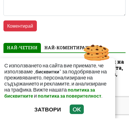
НАЙ-ЧЕТЕНИ
НАЙ-КОМЕНТИРАНИ
Страдате от гъбички на
С използването на сайта вие приемате, че
краката? С тази проста,
използваме „
" за подобряване на
бисквитки
но ефикасна рецепта,
преживяването, персонализиране на
ще...
съдържанието и рекламите, и анализиране
на трафика. Вижте нашата
политика за
и
.
бисквитките
политика за поверителност
ЗАТВОРИ
OK
Две в едно с тази
уникална напитка!
Чисти червата и смъква