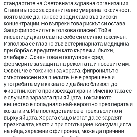
стандартите на Световната здравна организация.
Става въпрос за сравнително умерена токсичност,
която може да нанесе вреди само във високи
концентрации. Но въпреки това рискът си остава.
Защо фипронилът е толкова опасен? Той е
инсектицид като сам по себе си е силно токсичен.
Използва се главно във ветеринарната медицина
при борба с вредители като кърлежи, бълхи,
хлебарки. Освен това е популярен сред
фермерите за защита на реколтата и посевите им.
Освен, че е токсичен за хората, фипронилът е
смъртоносен и за пчелите. Не е разрешена и
употребата му в каквато и да било близост до
животни, които произвеждат храни. Именно така се
е случила заразата при яйцата. Токсичното
вещество е попаднало най-вероятно през перата и
кожата им. И в последствие се е прехвърлило и
върху яйцата. Хората също могат да се заразят
през кожата, както и при поглъщане. Консумацията
на яйца, заразени с фипронил, може да причини