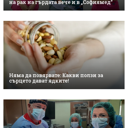
на рак на гърдата вече и в „Софиямед“
Няма да повярвате: Какви ползи за
сърцето дават ядките!