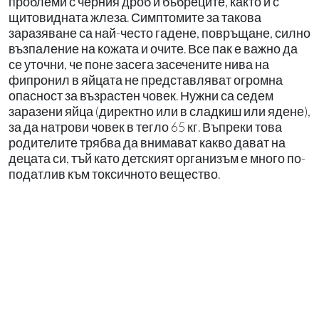
проблеми с черния дроб и бъбреците, както и с
щитовидната жлеза. Симптомите за такова
заразяване са най-често гадене, повръщане, силно
възпаление на кожата и очите. Все пак е важно да
се уточни, че поне засега засечените нива на
фипронил в яйцата не представляват огромна
опасност за възрастен човек. Нужни са седем
заразени яйца (директно или в сладкиш или ядене),
за да натрови човек в тегло 65 кг. Въпреки това
родителите трябва да внимават какво дават на
децата си, тъй като детският организъм е много по-
податлив към токсичното вещество.