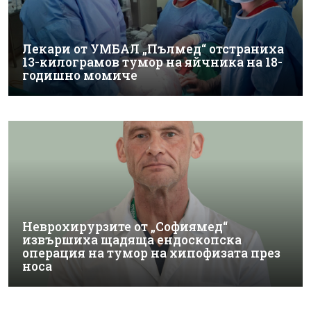
Лекари от УМБАЛ „Пълмед“ отстраниха
13-килограмов тумор на яйчника на 18-
годишно момиче
Неврохирурзите от „Софиямед“
извършиха щадяща ендоскопска
операция на тумор на хипофизата през
носа