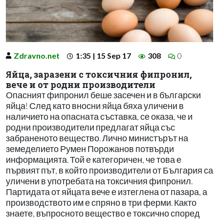
Zdravno.net
1:35 | 15 Sep 17
308
0
Яйца, заразени с токсичния фипронил,
вече и от родни производители
Опасният фипронил беше засечен и в български
яйца! След като вносни яйца бяха уличени в
наличието на опасната съставка, се оказа, че и
родни производители предлагат яйца със
забраненото вещество. Лично министърът на
земеделието Румен Порожанов потвърди
информацията. Той е категоричен, че това е
първият път, в който производители от България са
уличени в употребата на токсичния фипронил.
Партидата от яйцата вече е изтеглена от пазара, а
производството им е спряно в три ферми. Както
знаете, въпросното вещество е токсично според