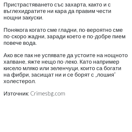
Пристрастяването със захарта, както и с
въглехидратите ни кара да правим чести
нощни закуски.
Понякога когато сме гладни, по-вероятно сме
по-скоро жадни, заради което е по-добре пием
повече вода.
Ако все пак не успявате да устоите на нощното
хапване, яжте нещо по-леко. Като например
кисело мляко или зеленчуци, които са богати
на фибри, засищат ни и се борят с „лошия“
холестерол.
Източник: Crimesbg.com