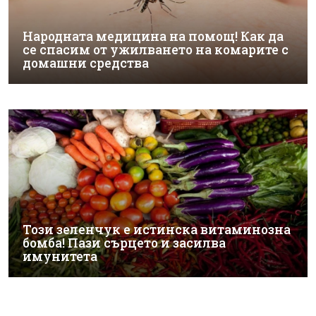
Народната медицина на помощ! Как да
се спасим от ужилването на комарите с
домашни средства
Този зеленчук е истинска витаминозна
бомба! Пази сърцето и засилва
имунитета