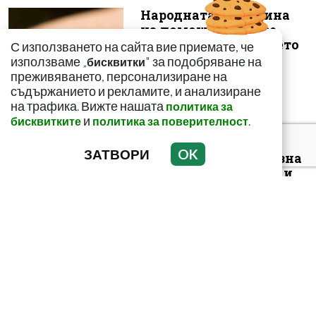
Народната медицина
на помощ! Как да се
спасим от ужилването
С използването на сайта вие приемате, че
на комарит...
използваме „
" за подобряване на
бисквитки
преживяването, персонализиране на
съдържанието и рекламите, и анализиране
на трафика. Вижте нашата
политика за
и
.
бисквитките
политика за поверителност
Този зеленчук е
ЗАТВОРИ
OK
истинска витаминозна
бомба! Пази сърцето и
засилва иму...
Пържените картофи
подобряват ли
паметта? Или повече