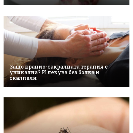
Защо кранио-сакралната терапия е
уникална? И лекува без болка и
скалпели