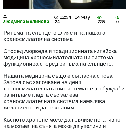
12:54 | 14 May
Людмила Велинова
24
735
0
Ритъма на слънцето влияе и на нашата
храносмилателна система
Според Аюрведа и традиционната китайска
медицина храносмилателната ни система
функционира според ритъма на слънцето.
Нашата медицина също е съгласна с това.
Затова със започване на деня
храносмилателната ни система се „събужда“ и
изпитваме глад, а със залеза
храносмилателната система намалява
желанието ни да се храним.
Късното хранене може да повлияе негативно
на мозъка, на съня, а може да увеличи и