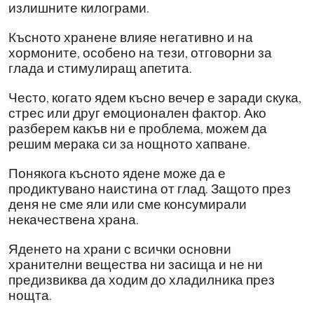
излишните килограми.
Късното хранене влияе негативно и на
хормоните, особено на тези, отговорни за
глада и стимулиращ апетита.
Често, когато ядем късно вечер е заради скука,
стрес или друг емоционален фактор. Ако
разберем какъв ни е проблема, можем да
решим мерака си за нощното хапване.
Понякога късното ядене може да е
продиктувано наистина от глад. Защото през
деня не сме яли или сме консумирали
некачествена храна.
Яденето на храни с всички основни
хранителни вещества ни засища и не ни
предизвиква да ходим до хладилника през
нощта.