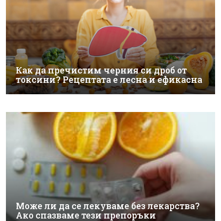
Как да пречистим черния си дроб от
токсини? Рецептата е лесна и ефикасна
Може ли да се лекуваме без лекарства?
Ако спазваме тези препоръки