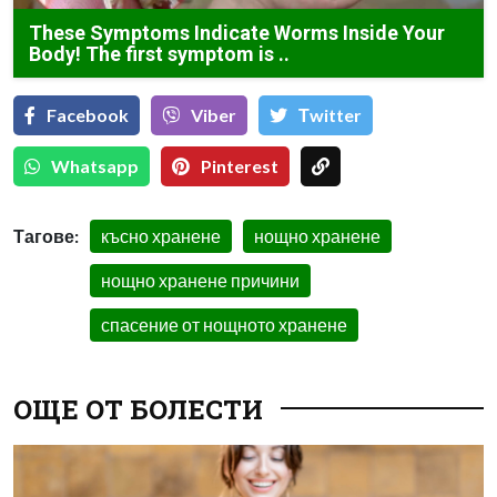
These Symptoms Indicate Worms Inside Your
Body! The first symptom is ..
Facebook
Viber
Тwitter
Whatsapp
Pinterest
Тагове:
късно хранене
нощно хранене
нощно хранене причини
спасение от нощното хранене
ОЩЕ ОТ БОЛЕСТИ