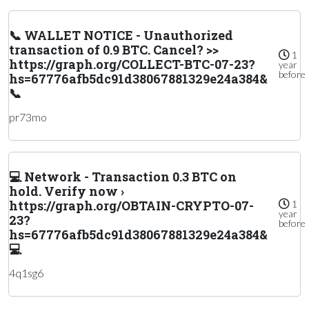
📞 WALLET NOTICE - Unauthorized
transaction of 0.9 BTC. Cancel? >>
1
https://graph.org/COLLECT-BTC-07-23?
year
before
hs=67776afb5dc91d38067881329e24a384&
📞
pr73mo
💻 Network - Transaction 0.3 BTC on
hold. Verify now ›
https://graph.org/OBTAIN-CRYPTO-07-
1
year
23?
before
hs=67776afb5dc91d38067881329e24a384&
💻
4q1sg6