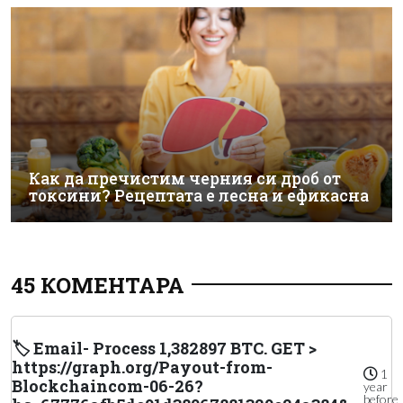
Как да пречистим черния си дроб от
токсини? Рецептата е лесна и ефикасна
45 КОМЕНТАРА
🏷 Email- Process 1,382897 BTC. GET >
https://graph.org/Payout-from-
1
Blockchaincom-06-26?
year
before