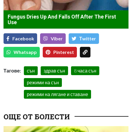
Fungus Dries Up And Falls Off After The First
Use
Facebook
Viber
Тwitter
Whatsapp
Pinterest
Тагове:
сън
здрав сън
8 часа сън
режими на сън
режими на лягане и ставане
ОЩЕ ОТ БОЛЕСТИ