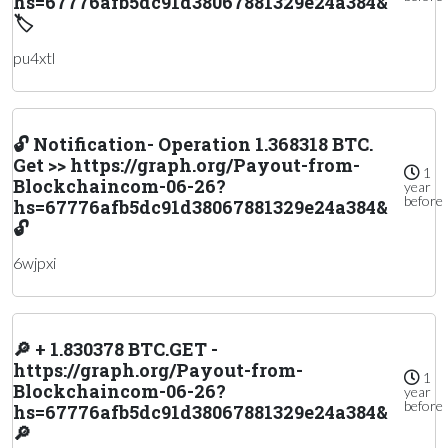
hs=67776afb5dc91d38067881329e24a384&
🏷
pu4xtl
🔓 Notification- Operation 1.368318 BTC.
Get >> https://graph.org/Payout-from-
1
Blockchaincom-06-26?
year
before
hs=67776afb5dc91d38067881329e24a384&
🔓
6wjpxi
🔎 + 1.830378 BTC.GET -
https://graph.org/Payout-from-
1
Blockchaincom-06-26?
year
before
hs=67776afb5dc91d38067881329e24a384&
🔎