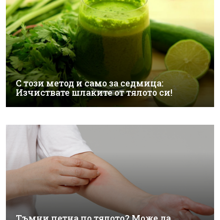
С този метод и само за седмица:
Изчиствате шлаките от тялото си!
Тъмни петна по тялото? Може да