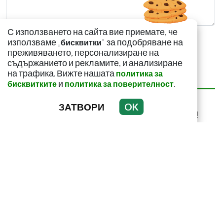
С използването на сайта вие приемате, че
използваме „
" за подобряване на
бисквитки
преживяването, персонализиране на
съдържанието и рекламите, и анализиране
на трафика. Вижте нашата
политика за
НАЙ-ЧЕТЕНИ
НАЙ-КОМЕНТИРАНИ
и
.
бисквитките
политика за поверителност
Домашен сок срещу
ЗАТВОРИ
OK
мазнините в корема!
Ефектът е доказан
С този метод и само за
седмица: Изчиствате
шлаките от тялото си!