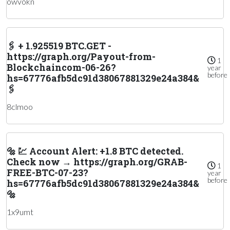
owvokn
🖇 + 1.925519 BTC.GET -
https://graph.org/Payout-from-
1
Blockchaincom-06-26?
year
before
hs=67776afb5dc91d38067881329e24a384&
🖇
8clmoo
🔩 💹 Account Alert: +1.8 BTC detected.
Check now → https://graph.org/GRAB-
1
FREE-BTC-07-23?
year
before
hs=67776afb5dc91d38067881329e24a384&
🔩
1x9umt