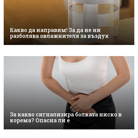
Какво да направим! За да не ни
разболява овлажнителя за въздух
За какво сигнализира болката ниско в
корема? Опасна ли е