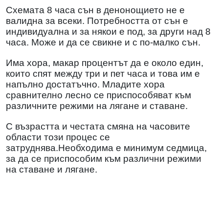
Схемата 8 часа сън в денонощието не е
валидна за всеки. Потребността от сън е
индивидуална и за някои е под, за други над 8
часа. Може и да се свикне и с по-малко сън.
Има хора, макар процентът да е около един,
които спят между три и пет часа и това им е
напълно достатъчно. Младите хора
сравнително лесно се приспособяват към
различните режими на лягане и ставане.
С възрастта и честата смяна на часовите
области този процес се
затруднява.Необходима е минимум седмица,
за да се приспособим към различни режими
на ставане и лягане.