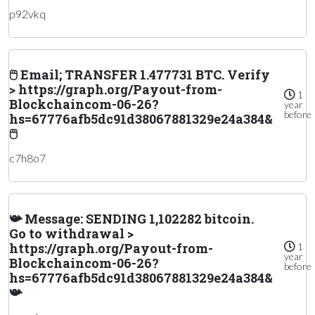
p92vkq
🖱 Email; TRANSFER 1.477731 BTC. Verify
> https://graph.org/Payout-from-
1
Blockchaincom-06-26?
year
before
hs=67776afb5dc91d38067881329e24a384&
🖱
c7h8o7
📯 Message: SENDING 1,102282 bitcoin.
Go to withdrawal >
https://graph.org/Payout-from-
1
year
Blockchaincom-06-26?
before
hs=67776afb5dc91d38067881329e24a384&
📯