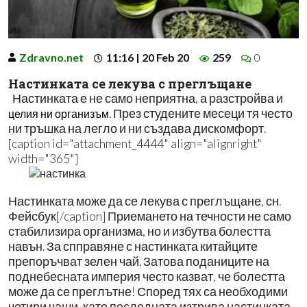
Zdravno.net
11:16 | 20 Feb 20
259
0
Настинката се лекува с преглъщане
Настинката е не само неприятна, а разстройва и
. През студените месеци тя често
целия ни организъм
ни тръшка на легло и ни създава дискомфорт.
[caption id="attachment_4444" align="alignright"
width="365"]
Настинката може да се лекува с преглъщане, сн.
Фейсбук[/caption] Приемането на течности не само
стабилизира организма, но и избутва болестта
навън. За спправяне с настинката китайците
препоръчват зелен чай. Затова поданиците на
поднебесната империя често казват, че болестта
може да се преглътне! Според тях са необходими
четири чаши, като последната изтрива настинката