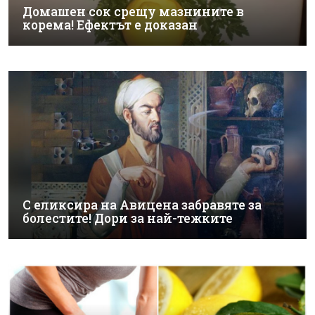
Домашен сок срещу мазнините в
корема! Ефектът е доказан
С еликсира на Авицена забравяте за
болестите! Дори за най-тежките