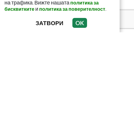
на трафика. Вижте нашата
политика за
и
.
бисквитките
политика за поверителност
ЗАТВОРИ
OK
Тъмни петна по
тялото? Може да
алармират за диабет
Домашен сок срещу
мазнините в корема!
Ефектът е доказан
С еликсира на Авицена