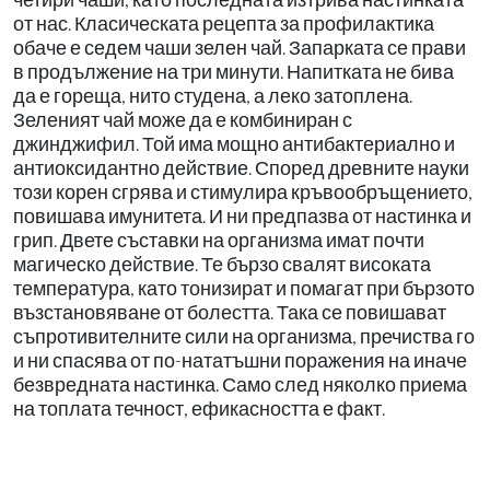
от нас. Класическата рецепта за профилактика
обаче е седем чаши зелен чай. Запарката се прави
в продължение на три минути. Напитката не бива
да е гореща, нито студена, а леко затоплена.
Зеленият чай може да е комбиниран с
джинджифил. Той има мощно антибактериално и
антиоксидантно действие. Според древните науки
този корен сгрява и стимулира кръвообръщението,
повишава имунитета. И ни предпазва от настинка и
грип. Двете съставки на организма имат почти
магическо действие. Те бързо свалят високата
температура, като тонизират и помагат при бързото
възстановяване от болестта. Така се повишават
съпротивителните сили на организма, пречиства го
и ни спасява от по-нататъшни поражения на иначе
безвредната настинка. Само след няколко приема
на топлата течност, ефикасността е факт.