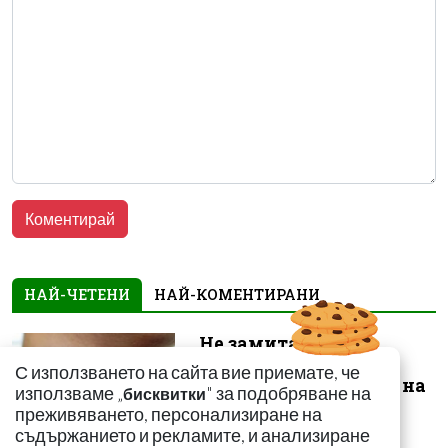
НАЙ-ЧЕТЕНИ
НАЙ-КОМЕНТИРАНИ
Не замитайте тези
симптоми: Може да
С използването на сайта вие приемате, че
сигнализират за рак на
използваме „
" за подобряване на
бисквитки
щитовидната...
преживяването, персонализиране на
съдържанието и рекламите, и анализиране