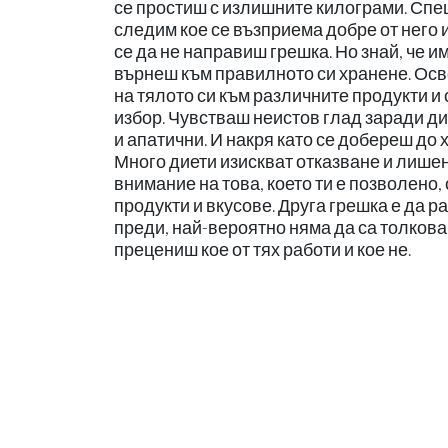
се простиш с излишните килограми. Спе
следим кое се възприема добре от него
се да не направиш грешка. Но знай, че 
върнеш към правилното си хранене. Осв
на тялото си към различните продукти
избор. Чувстваш неистов глад заради ди
и апатични. И накря като се добереш до
Много диети изискват отказване и лишени
внимание на това, което ти е позволено,
продукти и вкусове. Друга грешка е да р
преди, най-вероятно няма да са толкова
прецениш кое от тях работи и кое не.