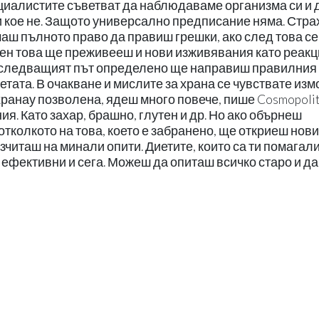
циалистите съветват да наблюдаваме организма си и 
 и кое не. Защото универсално предписание няма. Стр
имаш пълното право да правиш грешки, ако след това се
ен това ще преживееш и нови изживявания като реак
 и следващият път определено ще направиш правилния
етата. В очакване и мислите за храна се чувствате из
 хранау позволена, ядеш много повече, пише Cosmopoli
я. Като захар, брашно, глутен и др. Но ако обърнеш
 отколкото на това, което е забранено, ще откриеш нови
азчиташ на минали опити. Диетите, които са ти помагал
 ефективни и сега. Можеш да опиташ всичко старо и да