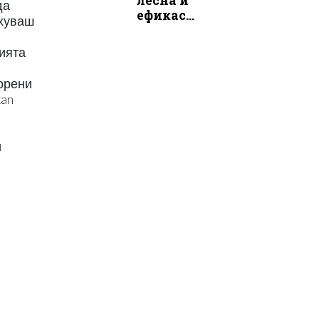
лесна и
да
ефикас...
ахуваш
цията
морени
tan
и