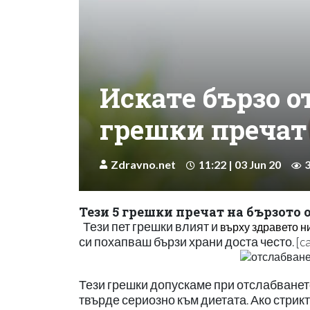
Искате бързо от
грешки пречат 
Zdravno.net
11:22 | 03 Jun 20
Тези 5 грешки пречат на бързото 
Тези пет грешки влият и
върху здравето н
си похапваш бързи храни доста често. [cap
Тези грешки допускаме при отслабването,
твърде сериозно към диетата. Ако стрикт