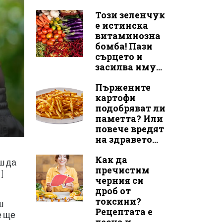
Този зеленчук
е истинска
витаминозна
бомба! Пази
сърцето и
засилва иму...
Пържените
картофи
подобряват ли
паметта? Или
повече вредят
на здравето...
Как да
ш да
пречистим
]
черния си
дроб от
токсини?
ш
Рецептата е
е ще