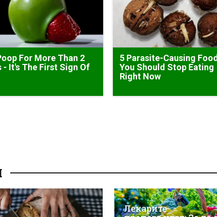
Poop For More Than 2
5 Parasite-Causing Foo
 - It's The First Sign Of
You Should Stop Eating
Right Now
И
Лекарите