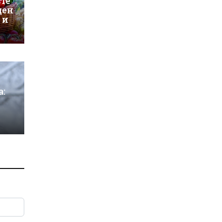
сте
ден
 и
а: