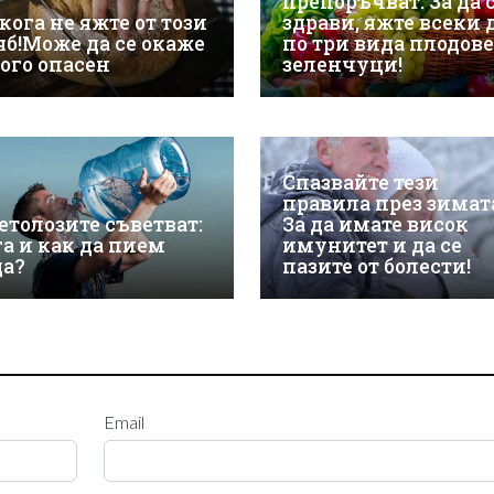
препоръчват: За да 
кога не яжте от този
здрави, яжте всеки 
яб!Може да се окаже
по три вида плодове
ого опасен
зеленчуци!
Спазвайте тези
правила през зимат
етолозите съветват:
За да имате висок
га и как да пием
имунитет и да се
да?
пазите от болести!
Email