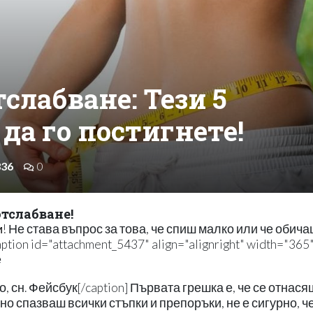
слабване: Тези 5
да го постигнете!
336
0
отслабване!
! Не става въпрос за това, че спиш малко или че обича
и
tion id="attachment_5437" align="alignright" width="365"
 сн. Фейсбук[/caption] Първата грешка е, че се отнася
но спазваш всички стъпки и препоръки, не е сигурно, ч