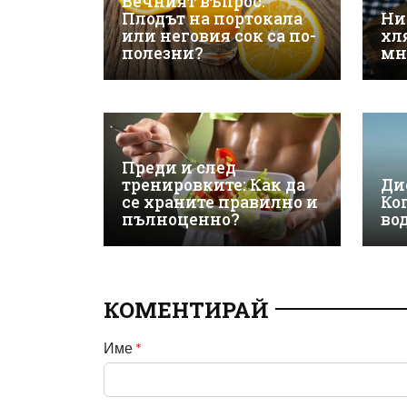
Вечният въпрос:
Плодът на портокала
Ни
или неговия сок са по-
хл
полезни?
мн
Преди и след
тренировките: Как да
Ди
се храните правилно и
Ко
пълноценно?
во
КОМЕНТИРАЙ
Име
*