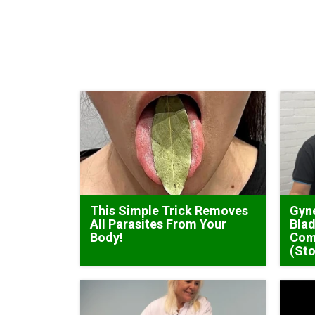
This Simple Trick Removes
Gyne
All Parasites From Your
Blad
Body!
Com
(Sto