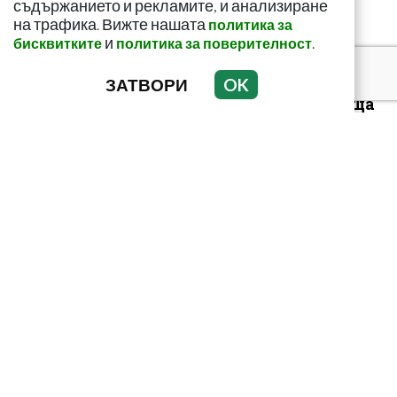
съдържанието и рекламите, и анализиране
на трафика. Вижте нашата
политика за
и
.
бисквитките
политика за поверителност
ЗАТВОРИ
OK
Този страхотен сок
върши уникални неща
с тялото! И със здравето
ни
Как да пречистим
черния си дроб от
токсини? Рецептата е
лесна и ефикас...