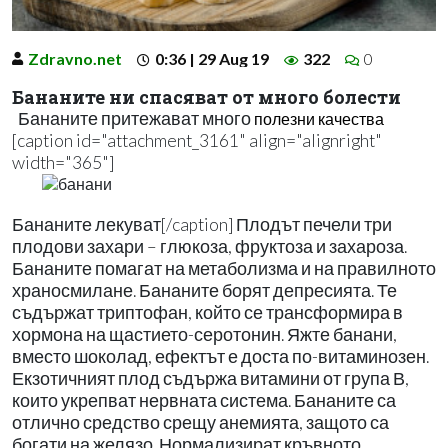
Zdravno.net
0:36 | 29 Aug 19
322
0
Бананите ни спасяват от много болести
Бананите притежават много
полезни качества
[caption id="attachment_3161" align="alignright"
width="365"]
Бананите лекуват[/caption] Плодът печели три
плодови захари – глюкоза, фруктоза и захароза.
Бананите помагат на метаболизма и на правилното
храносмилане. Бананите борят депресията. Те
съдържат триптофан, който се трансформира в
хормона на щастието-серотонин. Яжте банани,
вместо шоколад, ефектът е доста по-витаминозен.
Екзотичният плод съдържа витамини от група В,
които укрепват нервната система. Бананите са
отлично средство срещу анемията, защото са
богати на желязо. Нормализират кръвното