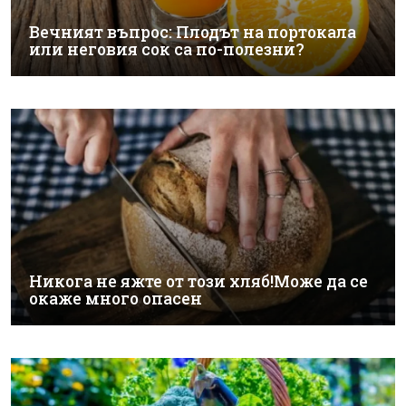
Вечният въпрос: Плодът на портокала
или неговия сок са по-полезни?
Никога не яжте от този хляб!Може да се
окаже много опасен