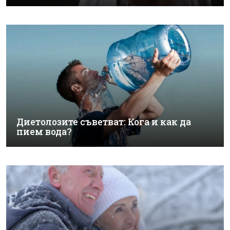
Диетолозите съветват: Кога и как да
пием вода?