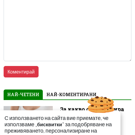
НАЙ-ЧЕТЕНИ
НАЙ-КОМЕНТИРАНИ
За какво сигнализира
болката ниско в
С използването на сайта вие приемате, че
корема? Опасна ли е
използваме „
" за подобряване на
бисквитки
преживяването, персонализиране на