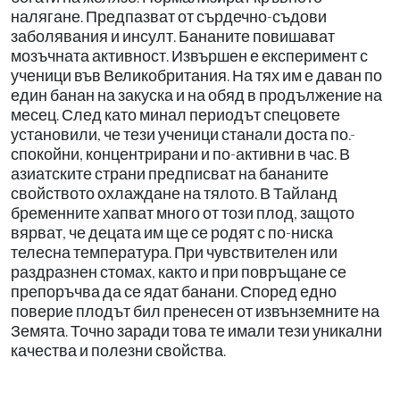
налягане. Предпазват от сърдечно-съдови
заболявания и инсулт. Бананите повишават
мозъчната активност. Извършен е експеримент с
ученици във Великобритания. На тях им е даван по
един банан на закуска и на обяд в продължение на
месец. След като минал периодът спецовете
установили, че тези ученици станали доста по.-
спокойни, концентрирани и по-активни в час. В
азиатските страни предписват на бананите
свойството охлаждане на тялото. В Тайланд
бременните хапват много от този плод, защото
вярват, че децата им ще се родят с по-ниска
телесна температура. При чувствителен или
раздразнен стомах, както и при повръщане се
препоръчва да се ядат банани. Според едно
поверие плодът бил пренесен от извънземните на
Земята. Точно заради това те имали тези уникални
качества и полезни свойства.